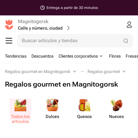
Entrega a partir de 30 minutos
Magnitogorsk
Calle y número, ciudad
Buscar artículos y tiendas
Tendencias
Descuentos
Clientes corporativos
Flores
Fresas
Regalos gourmet en Magnitogorsk
Regalos gourmet
Regalos gourmet en Magnitogorsk
Todos los
Dulces
Quesos
Nueces
artículos