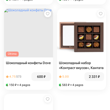
Último
Шоколадный конфеты Dove
Шоколадный набор
«Контраст вкусов», Кантата
600
₽
2 331
₽
4.75
573
5.00
150
₽
× 4 pagos
583
₽
× 4 pagos