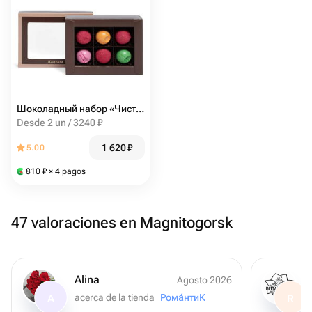
Шоколадный набор «Чистое удовольствие», Кантата
Desde 2 un / 3240 ₽
1 620
₽
5.00
810
₽
× 4 pagos
47 valoraciones en Magnitogorsk
Alina
Agosto 2026
acerca de la tienda
Рома́нтиК
A
R