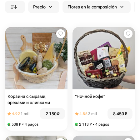
Precio
Flores en la composición
Корзина с сырами,
"Ночной кофе"
орехами и оливками
2 150
₽
8 450
₽
4.92
1 mil
4.85
2 mil
538
₽
× 4 pagos
2 113
₽
× 4 pagos