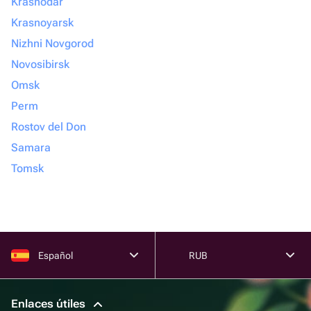
Krasnodar
Krasnoyarsk
Nizhni Novgorod
Novosibirsk
Omsk
Perm
Rostov del Don
Samara
Tomsk
Español
RUB
Enlaces útiles