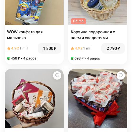
Último
WOW конфета для
Корзина подарочная с
мальчика
чаем и сладостями
1 800
₽
2 790
₽
4.92
1 mil
4.92
1 mil
450
₽
× 4 pagos
698
₽
× 4 pagos