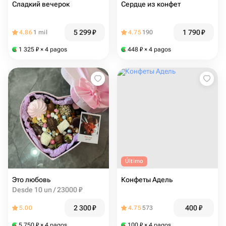
Сладкий вечерок
Сердце из конфет
5 299
₽
1 790
₽
4.86
1 mil
4.75
190
1 325
₽
× 4 pagos
448
₽
× 4 pagos
Último
Это любовь
Конфеты Адель
Desde 10 un / 23000 ₽
2 300
₽
400
₽
5.00
4.75
573
5 750
₽
× 4 pagos
100
₽
× 4 pagos