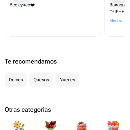
Все супер❤️
Заказыва
ОЧЕНЬ ВК
чем пока
Mostrar m
приложен
и рекоме
Te recomendamos
Dulces
Quesos
Nueces
Otras categorías