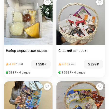
Набор фермерских сыров
Сладкий вечерок
1 550
₽
5 299
₽
4.92
1 mil
4.85
2 mil
388
₽
× 4 pagos
1 325
₽
× 4 pagos