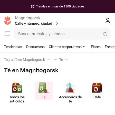
Tiendas en más de 1300 ciudades
Magnitogorsk
Calle y número, ciudad
Buscar artículos y tiendas
Tendencias
Descuentos
Clientes corporativos
Flores
Fresas
Té y café en Magnitogorsk
Té
Té en Magnitogorsk
Todos los
Té
Acce​sorios de
Café
Ki
artículos
té