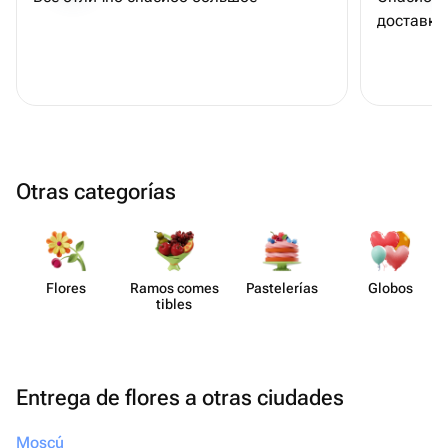
доставку
Otras categorías
Flores
Ramos comes​
Paste​lerías
Globos
tibles
Entrega de flores a otras ciudades
Moscú