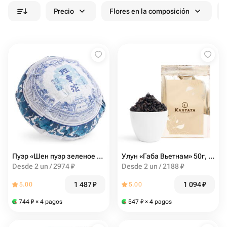
Precio
Flores en la composición
Пуэр «Шен пуэр зеленое гнездо» 100г, Кантата
Улун «Габа Вьетнам» 50г, Кантата
Desde 2 un / 2974 ₽
Desde 2 un / 2188 ₽
1 487
₽
1 094
₽
5.00
5.00
744
₽
× 4 pagos
547
₽
× 4 pagos