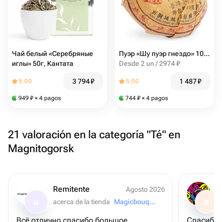
Чай белый «Серебряные
Пуэр «Шу пуэр гнездо» 100г, Кантата
иглы» 50г, Кантата
Desde 2 un / 2974 ₽
3 794
₽
1 487
₽
5.00
5.00
949
₽
× 4 pagos
744
₽
× 4 pagos
21 valoración en la categoría "Té" en
Magnitogorsk
Remitente
Agosto 2026
Magicbouquet174
acerca de la tienda
Magicbouquet174
R
R
Всё отлично спасибо большое
Спасибо 