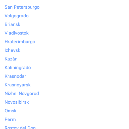
San Petersburgo
Volgogrado
Briansk
Vladivostok
Ekaterimburgo
Izhevsk
Kazán
Kaliningrado
Krasnodar
Krasnoyarsk
Nizhni Novgorod
Novosibirsk
Omsk
Perm
Rostov del Don