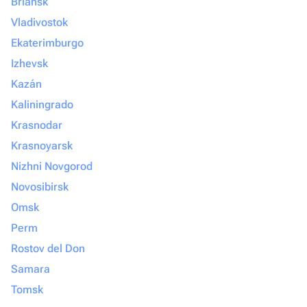
Briansk
Vladivostok
Ekaterimburgo
Izhevsk
Kazán
Kaliningrado
Krasnodar
Krasnoyarsk
Nizhni Novgorod
Novosibirsk
Omsk
Perm
Rostov del Don
Samara
Tomsk