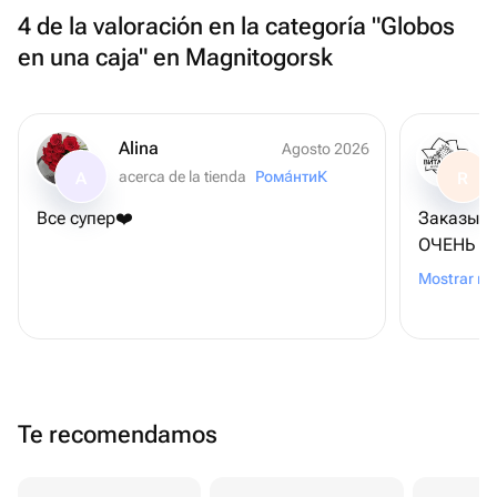
4 de la valoración en la categoría "Globos
en una caja" en Magnitogorsk
Alina
Agosto 2026
acerca de la tienda
Рома́нтиК
A
R
Все супер❤️
Заказыва
ОЧЕНЬ ВК
чем пока
Mostrar m
приложен
и рекоме
Te recomendamos