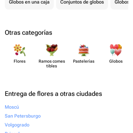
Globos en una caja
Conjuntos de globos
Globos p
Otras categorías
Flores
Ramos comes​
Paste​lerías
Globos
tibles
Entrega de flores a otras ciudades
Moscú
San Petersburgo
Volgogrado