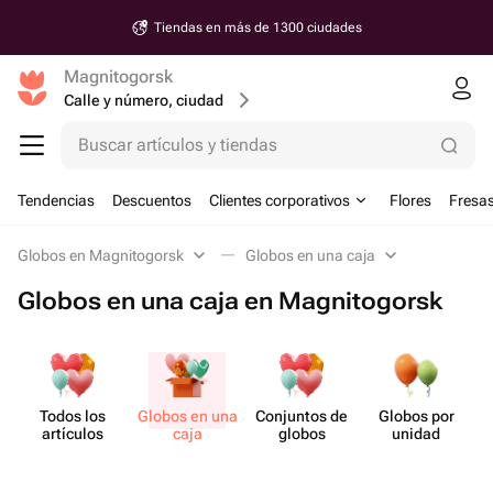
Tiendas en más de 1300 ciudades
Magnitogorsk
Calle y número, ciudad
Buscar artículos y tiendas
Tendencias
Descuentos
Clientes corporativos
Flores
Fresas
Globos en Magnitogorsk
Globos en una caja
Globos en una caja en Magnitogorsk
Todos los
Globos en una
Conjuntos de
Globos por
artículos
caja
globos
unidad