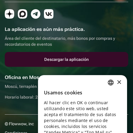
La aplicación es aún más práctica.
Área del cliente del destinatario, más bonos por compras y
recordatorios de eventos
Descargar la aplicación
Oficina en Moscú
×
Moscú, terraplén Sadovnicheskaya, 9, sala 2/3
Usamos cookies
RUSSIAN
Horario laboral: 24 horas
Al hacer clic en OK o continuar
ENGLISH
utilizando este sitio web, usted
UKRAINIAN
acepta el tratamiento de sus datos
personales mediante el uso de
© Flowwow, inc
PORTUGUESE
cookies, incluidos los servicios
"Yandex Metrica" y "Top Mail.ru",
Condiciones