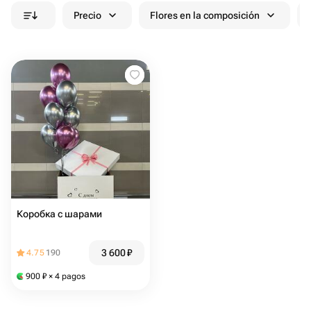
Precio
Flores en la composición
Коробка с шарами
3 600
₽
4.75
190
900
₽
× 4 pagos