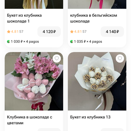
Букет из клубника
клубника в бельгийском
шоколаде 1
шоколаде
4 120
₽
4 140
₽
4.81
57
4.81
57
1 030
₽
× 4 pagos
1 035
₽
× 4 pagos
Клубника в шоколаде с
Букет из клубника 13
цветами