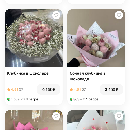
Клубника в шоколаде
Сочная клубника в
шоколаде
6 150
₽
3 450
₽
4.81
57
4.81
57
1 538
₽
× 4 pagos
863
₽
× 4 pagos