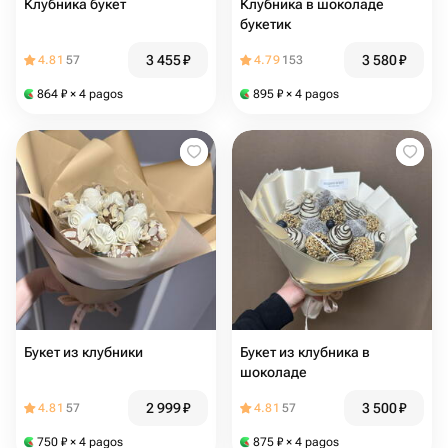
Клубника букет
Клубника в шоколаде
букетик
3 455
₽
3 580
₽
4.81
57
4.79
153
864
₽
× 4 pagos
895
₽
× 4 pagos
Букет из клубники
Букет из клубника в
шоколаде
2 999
₽
3 500
₽
4.81
57
4.81
57
750
₽
× 4 pagos
875
₽
× 4 pagos