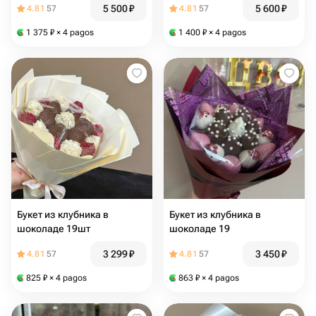
5 500
₽
5 600
₽
4.81
57
4.81
57
1 375
₽
× 4 pagos
1 400
₽
× 4 pagos
Букет из клубника в
Букет из клубника в
шоколаде 19шт
шоколаде 19
3 299
₽
3 450
₽
4.81
57
4.81
57
825
₽
× 4 pagos
863
₽
× 4 pagos