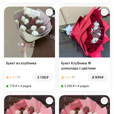
Букет из клубника
Букет Клубника 🍓
шоколада с цветами
3 100
₽
8 999
₽
4.81
57
4.81
57
775
₽
× 4 pagos
2 250
₽
× 4 pagos