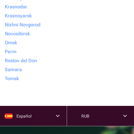
Krasnodar
Krasnoyarsk
Nizhni Novgorod
Novosibirsk
Omsk
Perm
Rostov del Don
Samara
Tomsk
Español
RUB