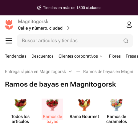
Tiendas en más de 1300 ciudades
Magnitogorsk
Calle y número, ciudad
Buscar artículos y tiendas
Tendencias
Descuentos
Clientes corporativos
Flores
Fresas
Entrega rápida en Magnitogorsk
Ramos de bayas en Magnito
Ramos de bayas en Magnitogorsk
Todos los
Ramos de
Ramo Gourmet
Ramos de
artículos
bayas
caramelos