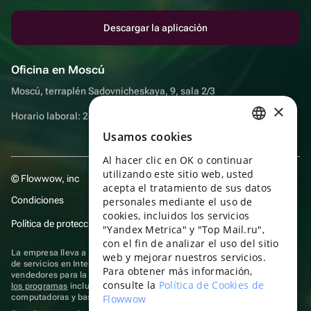
Descargar la aplicación
Oficina en Moscú
Moscú, terraplén Sadovnicheskaya, 9, sala 2/3
×
Horario laboral: 24 horas
Usamos cookies
RUSSIAN
Al hacer clic en OK o continuar
ENGLISH
utilizando este sitio web, usted
© Flowwow, inc
UKRAINIAN
acepta el tratamiento de sus datos
Condiciones
personales mediante el uso de
PORTUGUESE
cookies, incluidos los servicios
Política de protección y privacidad de datos
"Yandex Metrica" y "Top Mail.ru",
SPANISH
con el fin de analizar el uso del sitio
La empresa lleva a cabo su actividad en el ámbito de las TI: prestación
web y mejorar nuestros servicios.
HUNGARIAN
de servicios en Internet para la publicación de ofertas (anuncios) de
Para obtener más información,
vendedores para la venta de artículos. Acceder a la
información sobre
ITALIAN
consulte la
Política de Cookies de
los programas
incluidos en el registro de programas rusos para
computadoras y bases de datos.
Flowwow
FRENCH