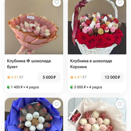
Клубника 🍓 шоколада
Клубника в шоколаде
букет
Корзина
5 600
₽
12 000
₽
4.81
57
4.81
57
1 400
₽
× 4 pagos
3 000
₽
× 4 pagos