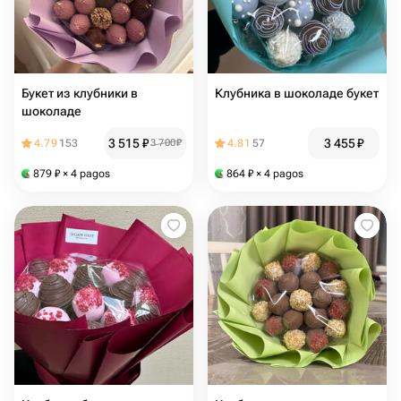
Букет из клубники в
Клубника в шоколаде букет
шоколаде
3 515
₽
3 455
₽
4.79
153
3 700
₽
4.81
57
879
₽
× 4 pagos
864
₽
× 4 pagos