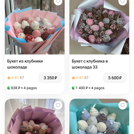
Букет из клубники
Букет с клубника в
шоколаде
шоколада 33
3 350
₽
5 600
₽
4.81
57
4.81
57
838
₽
× 4 pagos
1 400
₽
× 4 pagos