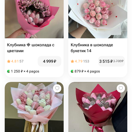
Клубника 🍓 шоколада с
Клубника в шоколаде
цветами
букетик 14
4 999
₽
3 515
₽
4.81
57
4.79
153
3 700
₽
1 250
₽
× 4 pagos
879
₽
× 4 pagos