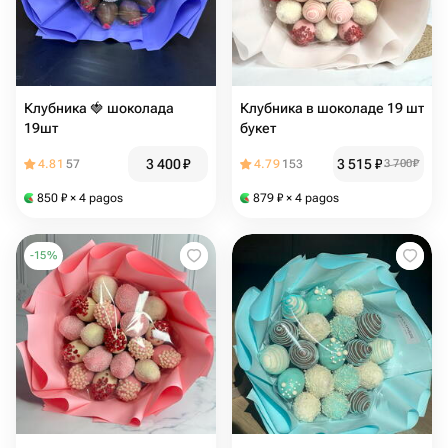
Клубника 🍓 шоколада
Клубника в шоколаде 19 шт
19шт
букет
3 400
₽
3 515
₽
4.81
57
4.79
153
3 700
₽
850
₽
× 4 pagos
879
₽
× 4 pagos
-
15
%