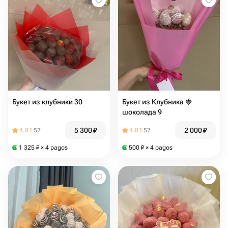
Букет из клубники 30
Букет из Клубника 🍓
шоколада 9
5 300
₽
2 000
₽
4.81
57
4.81
57
1 325
₽
× 4 pagos
500
₽
× 4 pagos