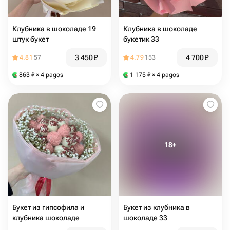
Клубника в шоколаде 19
Клубника в шоколаде
штук букет
букетик 33
3 450
₽
4 700
₽
4.81
57
4.79
153
863
₽
× 4 pagos
1 175
₽
× 4 pagos
Букет из гипсофила и
Букет из клубника в
клубника шоколаде
шоколаде 33