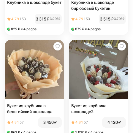
Клубника в шоколаде букет
Клубника в шоколаде
бирюзовый букетик
3 315
₽
3 515
₽
4.79
153
3 900
₽
4.79
153
3 700
₽
829
₽
× 4 pagos
879
₽
× 4 pagos
Букет из клубника в
Букет из клубника
бельгийский шоколада
шоколаде2
3 450
₽
4 120
₽
4.81
57
4.81
57
863
₽
× 4 pagos
1 030
₽
× 4 pagos