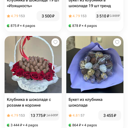
Клубника в шоколаде 19 шт
Букет из клубники в
«Изящность»
шоколаде 19 шт тренд
3 500
₽
3 510
₽
4.79
153
4.79
153
3 900
₽
875
₽
× 4 pagos
878
₽
× 4 pagos
Клубника в шоколаде с
Букет из клубника
розами в корзине
шоколаде
13 775
₽
3 455
₽
4.79
153
14 500
₽
4.81
57
3 444
₽
× 4 pagos
864
₽
× 4 pagos