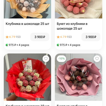
Клубника в шоколаде 25 шт
Букет из клубники в
шоколаде 25 шт
3 900
₽
3 900
₽
4.79
153
4.79
153
975
₽
× 4 pagos
975
₽
× 4 pagos
-
10
%