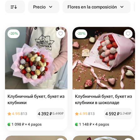
Precio
Flores en la composición
-
20
%
-
20
%
Клубничный букет, букет из
Клубничный букет, букет из
клубники
клубники в шоколаде
4 392
₽
4 592
₽
4.95
813
5 490
₽
4.95
813
5 740
₽
1 098
₽
× 4 pagos
1 148
₽
× 4 pagos