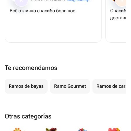
R
R
Всё отлично спасибо большое
Спасибо 
доставку
Te recomendamos
Ramos de bayas
Ramo Gourmet
Ramos de cara
Otras categorías