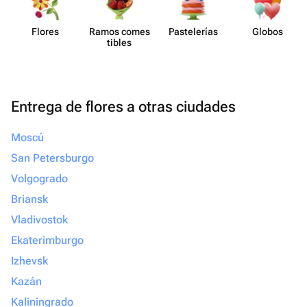
Flores
Ramos comes​
Paste​lerías
Globos
tibles
Entrega de flores a otras ciudades
Moscú
San Petersburgo
Volgogrado
Briansk
Vladivostok
Ekaterimburgo
Izhevsk
Kazán
Kaliningrado