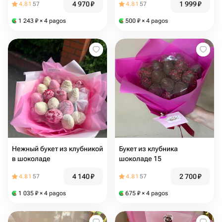
4 970
₽
1 999
₽
4.81
57
4.81
57
1 243
₽
× 4 pagos
500
₽
× 4 pagos
Нежный букет из клубникой
Букет из клубника
в шоколаде
шоколаде 15
4 140
₽
2 700
₽
4.81
57
4.81
57
1 035
₽
× 4 pagos
675
₽
× 4 pagos