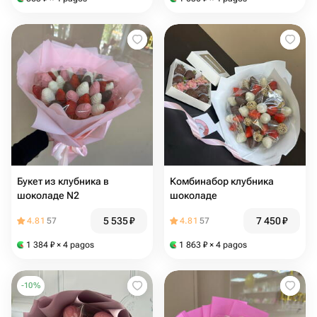
Букет из клубника в
Комбинабор клубника
шоколаде N2
шоколаде
5 535
₽
7 450
₽
4.81
57
4.81
57
1 384
₽
× 4 pagos
1 863
₽
× 4 pagos
-
10
%