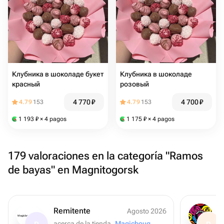
Клубника в шоколаде букет
Клубника в шоколаде
красный
розовый
4 770
₽
4 700
₽
4.79
153
4.79
153
1 193
₽
× 4 pagos
1 175
₽
× 4 pagos
179 valoraciones en la categoría "Ramos
de bayas" en Magnitogorsk
Remitente
Agosto 2026
Magicbouquet174
acerca de la tienda
Magicbouquet174