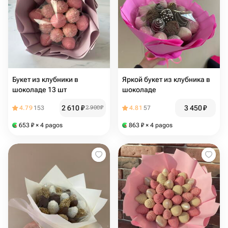
Букет из клубники в
Яркой букет из клубника в
шоколаде 13 шт
шоколаде
2 610
₽
3 450
₽
4.79
153
2 900
₽
4.81
57
653
₽
× 4 pagos
863
₽
× 4 pagos