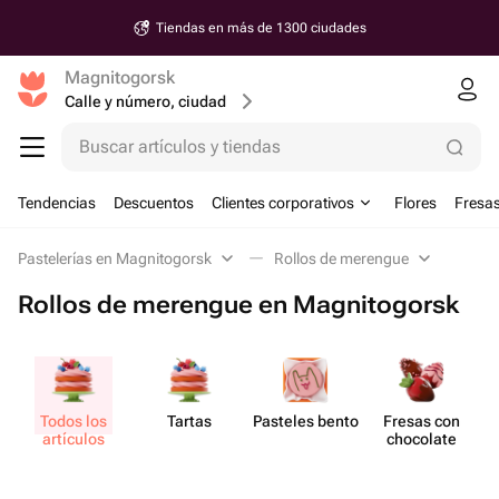
Tiendas en más de 1300 ciudades
Magnitogorsk
Calle y número, ciudad
Buscar artículos y tiendas
Tendencias
Descuentos
Clientes corporativos
Flores
Fresas
Pastelerías en Magnitogorsk
Rollos de merengue
Rollos de merengue en Magnitogorsk
Todos los
Tartas
Pasteles bento
Fresas con
artículos
chocolate