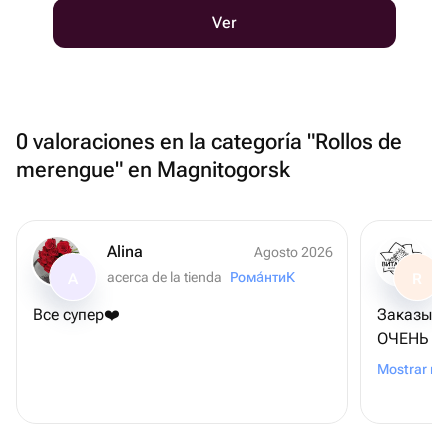
Ver
0 valoraciones en la categoría "Rollos de
merengue" en Magnitogorsk
Alina
Agosto 2026
acerca de la tienda
Рома́нтиК
A
R
Все супер❤️
Заказыва
ОЧЕНЬ ВК
чем пока
Mostrar m
приложен
и рекоме