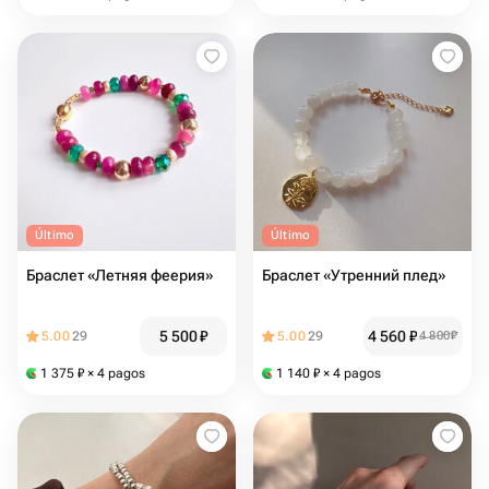
Último
Último
Браслет «Летняя феерия»
Браслет «Утренний плед»
5 500
₽
4 560
₽
5.00
29
5.00
29
4 800
₽
1 375
₽
× 4 pagos
1 140
₽
× 4 pagos