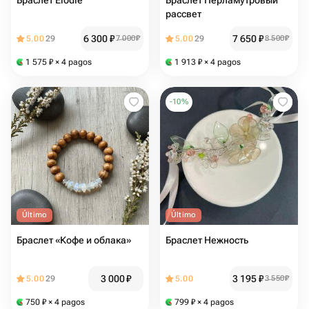
Браслет Elodie
Браслет Перламутровый
рассвет
6 300
₽
7 650
₽
5.00
29
7 000
₽
5.00
29
8 500
₽
1 575
₽
× 4 pagos
1 913
₽
× 4 pagos
-
10
%
Último
Último
Браслет «Кофе и облака»
Браслет Нежность
3 000
₽
3 195
₽
5.00
29
5.00
3 550
₽
750
₽
× 4 pagos
799
₽
× 4 pagos