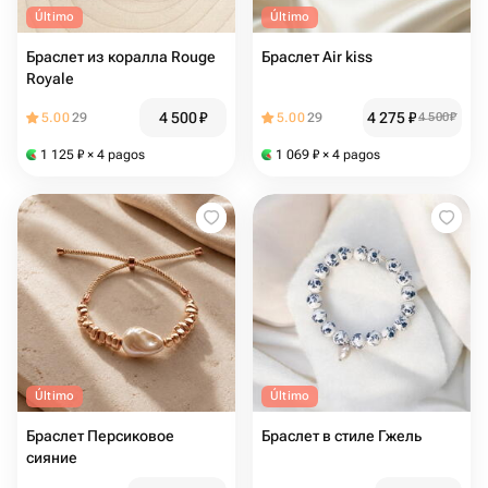
Último
Último
Браслет из коралла Rouge
Браслет Air kiss
Royale
4 500
₽
4 275
₽
5.00
29
5.00
29
4 500
₽
1 125
₽
× 4 pagos
1 069
₽
× 4 pagos
Último
Último
Браслет Персиковое
Браслет в стиле Гжель
сияние