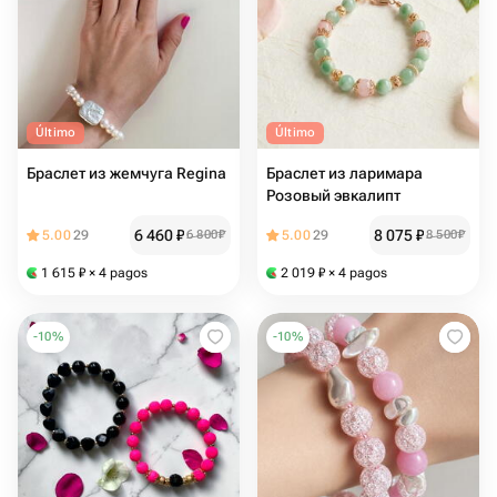
Último
Último
Браслет из жемчуга Regina
Браслет из ларимара
Розовый эвкалипт
6 460
₽
8 075
₽
5.00
29
6 800
₽
5.00
29
8 500
₽
1 615
₽
× 4 pagos
2 019
₽
× 4 pagos
-
10
%
-
10
%