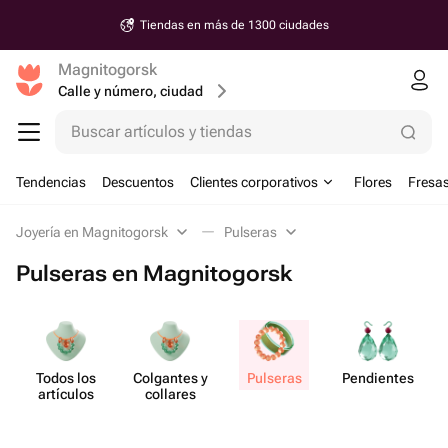
Tiendas en más de 1300 ciudades
Magnitogorsk
Calle y número, ciudad
Buscar artículos y tiendas
Tendencias
Descuentos
Clientes corporativos
Flores
Fresas
Joyería en Magnitogorsk
Pulseras
Pulseras en Magnitogorsk
Todos los
Colgantes y
Pulseras
Pend​ientes
artículos
collares