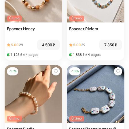
Último
Último
Браслет Honey
Браслет Riviera
4 500
₽
7 350
₽
5.00
29
5.00
29
1 125
₽
× 4 pagos
1 838
₽
× 4 pagos
-
10
%
-
10
%
Último
Último