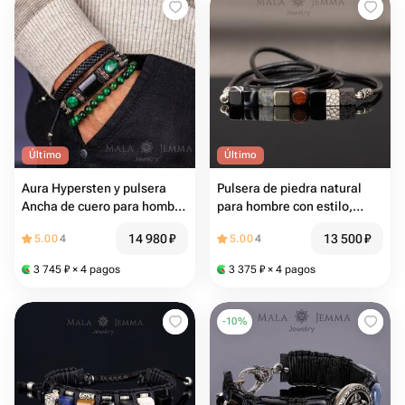
Último
Último
Aura Hypersten y pulsera
Pulsera de piedra natural
Ancha de cuero para hombre
para hombre con estilo,
con piedra de malaquita
cordón de cuero, plata
14 980
₽
13 500
₽
5.00
4
5.00
4
3 745
₽
× 4 pagos
3 375
₽
× 4 pagos
-
10
%