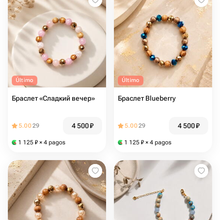
Último
Último
Браслет «Сладкий вечер»
Браслет Blueberry
4 500
₽
4 500
₽
5.00
29
5.00
29
1 125
₽
× 4 pagos
1 125
₽
× 4 pagos