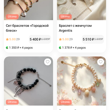
Último
Último
Сет браслетов «Городской
Браслет с жемчугом
блеск»
Argentis
5 400
₽
5 510
₽
5.00
29
6 000
₽
5.00
29
5 800
₽
1 350
₽
× 4 pagos
1 378
₽
× 4 pagos
Último
Último