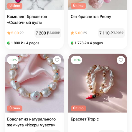
Último
Último
Комплект браслетов
Сет браслетов Peony
«Сказочный дуэт»
7 200
₽
7 110
₽
5.00
29
8 000
₽
5.00
29
7 900
₽
1 800
₽
× 4 pagos
1 778
₽
× 4 pagos
-
10
%
-
10
%
Último
Último
Браслет из натурального
Браслет Tropic
жемчуга «Искры чувств»