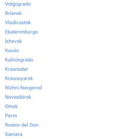
Volgogrado
Briansk
Vladivostok
Ekaterimburgo
Izhevsk
Kazán
Kaliningrado
Krasnodar
Krasnoyarsk
Nizhni Novgorod
Novosibirsk
Omsk
Perm
Rostov del Don
Samara