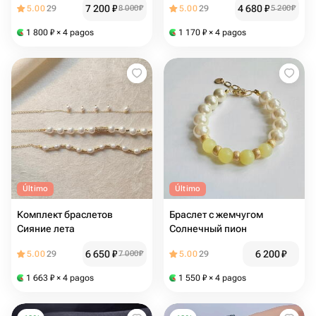
7 200
₽
4 680
₽
5.00
29
8 000
₽
5.00
29
5 200
₽
1 800
₽
× 4 pagos
1 170
₽
× 4 pagos
Último
Último
Комплект браслетов
Браслет с жемчугом
Сияние лета
Солнечный пион
6 650
₽
6 200
₽
5.00
29
7 000
₽
5.00
29
1 663
₽
× 4 pagos
1 550
₽
× 4 pagos