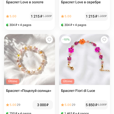
Браслет Love в золоте
Браслет Love в серебре
1 215
₽
1 215
₽
5.00
1 350
₽
5.00
1 350
₽
304
₽
× 4 pagos
304
₽
× 4 pagos
-
10
%
Último
Último
Браслет «Поцелуй солнца»
Браслет Fiori di Luce
3 000
₽
5 850
₽
5.00
29
5.00
29
6 500
₽
750
₽
× 4 pagos
1 463
₽
× 4 pagos