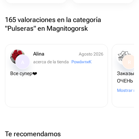
165 valoraciones en la categoría
"Pulseras" en Magnitogorsk
Alina
Agosto 2026
acerca de la tienda
Рома́нтиК
A
R
Все супер❤️
Заказыва
ОЧЕНЬ ВК
чем пока
Mostrar m
приложен
и рекоме
Te recomendamos