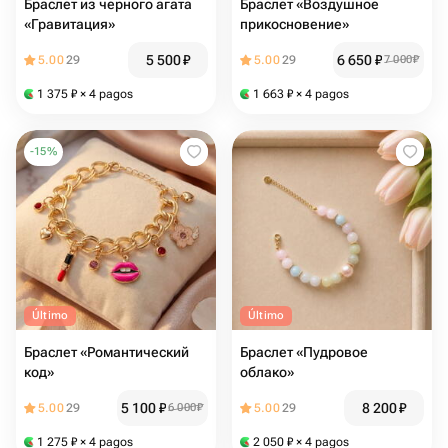
Браслет из черного агата
Браслет «Воздушное
«Гравитация»
прикосновение»
5 500
₽
6 650
₽
5.00
29
5.00
29
7 000
₽
1 375
₽
× 4 pagos
1 663
₽
× 4 pagos
-
15
%
Último
Último
Браслет «Романтический
Браслет «Пудровое
код»
облако»
5 100
₽
8 200
₽
5.00
29
6 000
₽
5.00
29
1 275
₽
× 4 pagos
2 050
₽
× 4 pagos