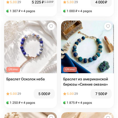
5 225
₽
4 000
₽
5.00
29
5 500
₽
5.00
29
1 307
₽
× 4 pagos
1 000
₽
× 4 pagos
Último
Último
Браслет Осколок неба
Браслет из американской
бирюзы «Сияние океана»
5 000
₽
7 500
₽
5.00
29
5.00
29
1 250
₽
× 4 pagos
1 875
₽
× 4 pagos