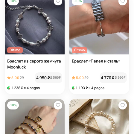
-
10
%
-
10
%
Último
Último
Браслет из серого жемчуга
Браслет «Пепел и сталь»
Moonluck
4 950
₽
4 770
₽
5.00
29
5 500
₽
5.00
29
5 300
₽
1 238
₽
× 4 pagos
1 193
₽
× 4 pagos
-
10
%