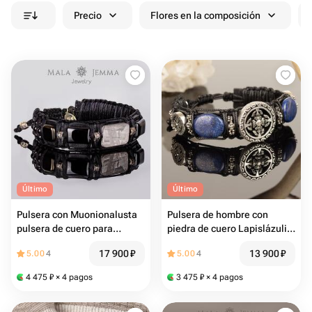
Precio
Flores en la composición
Último
Último
Pulsera con Muonionalusta
Pulsera de hombre con
pulsera de cuero para
piedra de cuero Lapislázuli
hombre Meteorito ágata
plata 925
17 900
₽
13 900
₽
5.00
4
5.00
4
Onyx
4 475
₽
× 4 pagos
3 475
₽
× 4 pagos