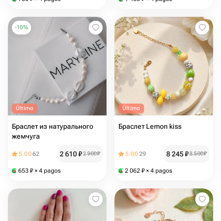
-
10
%
Último
Último
Браслет из натурального
Браслет Lemon kiss
жемчуга
2 610
₽
8 245
₽
5.00
62
2 900
₽
5.00
29
8 500
₽
653
₽
× 4 pagos
2 062
₽
× 4 pagos