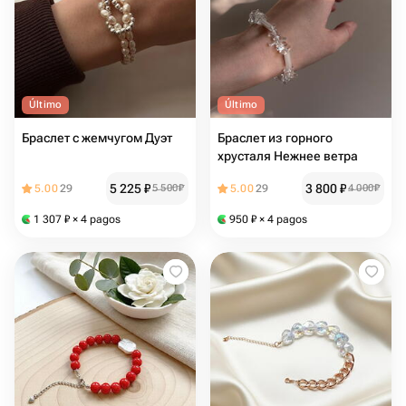
Último
Último
Браслет с жемчугом Дуэт
Браслет из горного
хрусталя Нежнее ветра
5 225
₽
3 800
₽
5.00
29
5 500
₽
5.00
29
4 000
₽
1 307
₽
× 4 pagos
950
₽
× 4 pagos