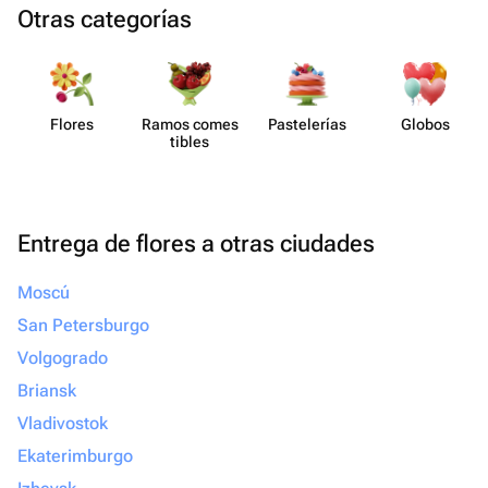
Otras categorías
Flores
Ramos comes​
Paste​lerías
Globos
tibles
Entrega de flores a otras ciudades
Moscú
San Petersburgo
Volgogrado
Briansk
Vladivostok
Ekaterimburgo