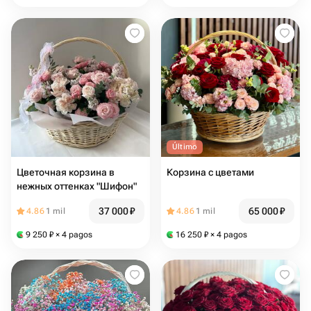
Último
Цветочная корзина в
Корзина с цветами
нежных оттенках "Шифон"
37 000
₽
65 000
₽
4.86
1 mil
4.86
1 mil
9 250
₽
× 4 pagos
16 250
₽
× 4 pagos