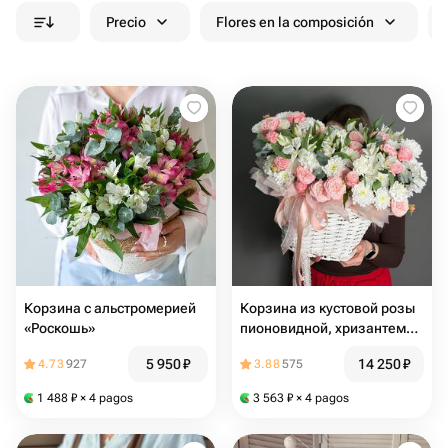
Precio
Flores en la composición
Корзина с альстромерией
Корзина из кустовой розы
«Роскошь»
пионовидной, хризантемы,
диантусов и альстрамерии
5 950
₽
14 250
₽
4.73
927
3.88
575
🫶
1 488
₽
× 4 pagos
3 563
₽
× 4 pagos