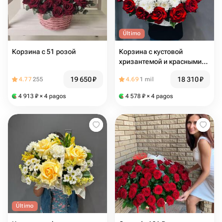
Último
Корзина с 51 розой
Корзина с кустовой
хризантемой и красными
розами
19 650
₽
18 310
₽
4.77
255
4.69
1 mil
4 913
₽
× 4 pagos
4 578
₽
× 4 pagos
Último