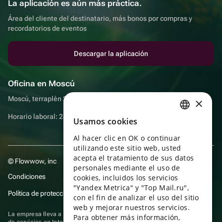
La aplicación es aún más práctica.
Área del cliente del destinatario, más bonos por compras y
recordatorios de eventos
Descargar la aplicación
Oficina en Moscú
Moscú, terraplén Sadovnicheskaya, 9, sala 2/3
×
Horario laboral: 24 horas
Usamos cookies
RUSSIAN
Al hacer clic en OK o continuar
ENGLISH
utilizando este sitio web, usted
UKRAINIAN
acepta el tratamiento de sus datos
© Flowwow, inc
personales mediante el uso de
PORTUGUESE
Condiciones
cookies, incluidos los servicios
"Yandex Metrica" y "Top Mail.ru",
SPANISH
Política de protección y privacidad de datos
con el fin de analizar el uso del sitio
web y mejorar nuestros servicios.
HUNGARIAN
La empresa lleva a cabo su actividad en el ámbito de las TI: prestación
Para obtener más información,
de servicios en Internet para la publicación de ofertas (anuncios) de