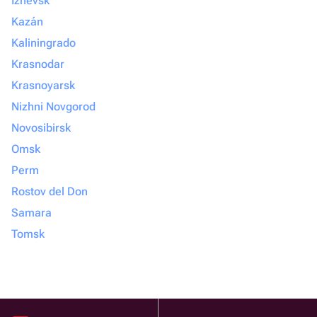
Izhevsk
Kazán
Kaliningrado
Krasnodar
Krasnoyarsk
Nizhni Novgorod
Novosibirsk
Omsk
Perm
Rostov del Don
Samara
Tomsk