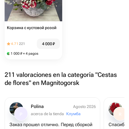
Корзина с кустовой розой
4 000
₽
4.71
221
1 000
₽
× 4 pagos
211 valoraciones en la categoría "Cestas
de flores" en Magnitogorsk
Polina
Agosto 2026
acerca de la tienda
Клумба
P
R
Заказ прошел отлично. Перед сборкой
Спасибо 