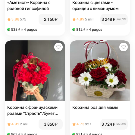
«Аметист»- Корзина с
Корзина с цветами -
розовой гипсофилой
орхидеи с лимониумом
2 150
₽
3 248
₽
3.88
575
4.89
5 mil
3 609
₽
538
₽
× 4 pagos
812
₽
× 4 pagos
Корзина с французскими
Корзина роз для мамы
розами "Страсть" /букет
Магнитогорск/доставка
3 850
₽
3 724
₽
4.92
2 mil
4.73
927
3 920
₽
Магнитогорск/цветы
Магнитогорск
963
₽
× 4 pagos
931
₽
× 4 pagos