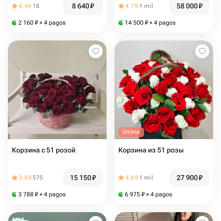
8 640
₽
58 000
₽
4.46
18
4.79
1 mil
2 160
₽
× 4 pagos
14 500
₽
× 4 pagos
Último
Корзина с 51 розой
Корзина из 51 розы
15 150
₽
27 900
₽
3.88
575
4.69
1 mil
3 788
₽
× 4 pagos
6 975
₽
× 4 pagos