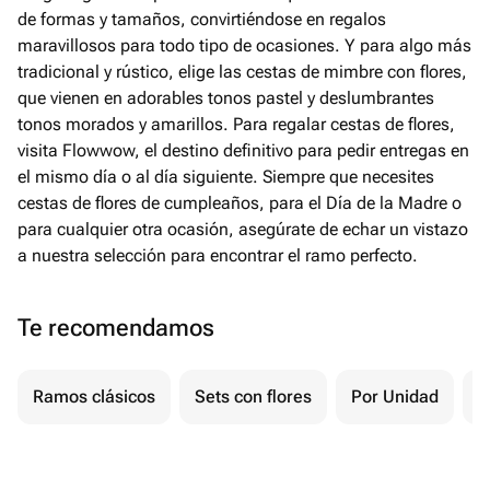
de formas y tamaños, convirtiéndose en regalos
maravillosos para todo tipo de ocasiones. Y para algo más
tradicional y rústico, elige las cestas de mimbre con flores,
que vienen en adorables tonos pastel y deslumbrantes
tonos morados y amarillos. Para regalar cestas de flores,
visita Flowwow, el destino definitivo para pedir entregas en
el mismo día o al día siguiente. Siempre que necesites
cestas de flores de cumpleaños, para el Día de la Madre o
para cualquier otra ocasión, asegúrate de echar un vistazo
a nuestra selección para encontrar el ramo perfecto.
Te recomendamos
Ramos clásicos
Sets con flores
Por Unidad
P