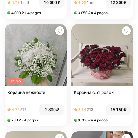
16 000
₽
12 200
₽
4.79
1 mil
4.69
1 mil
4 000
₽
× 4 pagos
3 050
₽
× 4 pagos
Último
Корзина нежности
Корзина с 51 розой
2 800
₽
15 150
₽
4.75
573
3.64
213
700
₽
× 4 pagos
3 788
₽
× 4 pagos