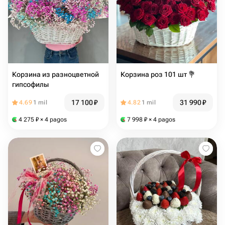
Корзина из разноцветной
Корзина роз 101 шт 💐
гипсофилы
17 100
₽
31 990
₽
4.69
1 mil
4.82
1 mil
4 275
₽
× 4 pagos
7 998
₽
× 4 pagos