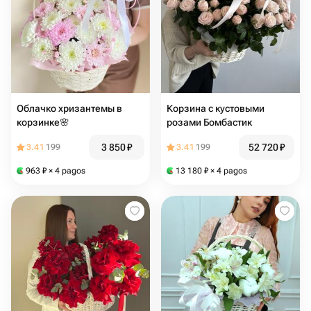
Облачко хризантемы в
Корзина с кустовыми
корзинке🌸
розами Бомбастик
3 850
₽
52 720
₽
3.41
199
3.41
199
963
₽
× 4 pagos
13 180
₽
× 4 pagos