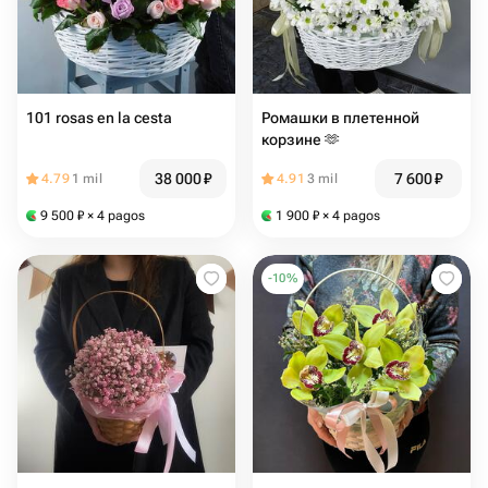
101 rosas en la cesta
Ромашки в плетенной
корзине 🫶
38 000
₽
7 600
₽
4.79
1 mil
4.91
3 mil
9 500
₽
× 4 pagos
1 900
₽
× 4 pagos
-
10
%