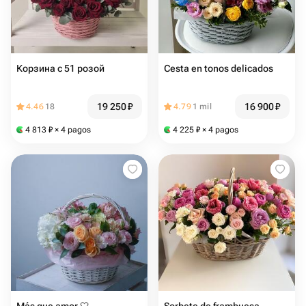
Корзина с 51 розой
Cesta en tonos delicados
19 250
₽
16 900
₽
4.46
18
4.79
1 mil
4 813
₽
× 4 pagos
4 225
₽
× 4 pagos