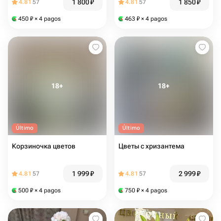
1 800
₽
1 850
₽
4.81
57
4.81
57
450
₽
× 4 pagos
463
₽
× 4 pagos
Último
Último
Корзиночка цветов
Цветы с хризантема
1 999
₽
2 999
₽
4.81
57
4.81
57
500
₽
× 4 pagos
750
₽
× 4 pagos