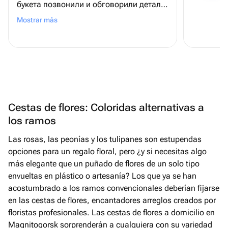
букета позвонили и обговорили детали
по заказу. Получателю очень
Mostrar más
понравилось. Спасибо!
Cestas de flores: Coloridas alternativas a
los ramos
Las rosas, las peonías y los tulipanes son estupendas
opciones para un regalo floral, pero ¿y si necesitas algo
más elegante que un puñado de flores de un solo tipo
envueltas en plástico o artesanía? Los que ya se han
acostumbrado a los ramos convencionales deberían fijarse
en las cestas de flores, encantadores arreglos creados por
floristas profesionales. Las cestas de flores a domicilio en
Magnitogorsk sorprenderán a cualquiera con su variedad