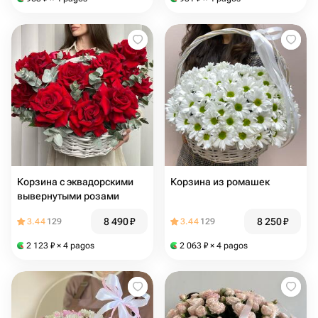
Корзина с эквадорскими
Корзина из ромашек
вывернутыми розами
8 490
₽
8 250
₽
3.44
129
3.44
129
2 123
₽
× 4 pagos
2 063
₽
× 4 pagos