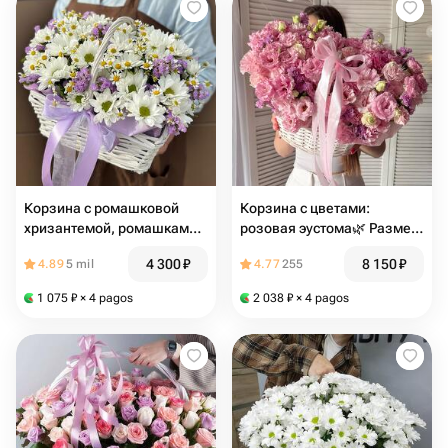
Корзина с ромашковой
Корзина с цветами:
хризантемой, ромашками и
розовая эустома🌿 Размер
статицей «Воспоминания о
М
4 300
₽
8 150
₽
4.89
5 mil
4.77
255
лете»
1 075
₽
× 4 pagos
2 038
₽
× 4 pagos