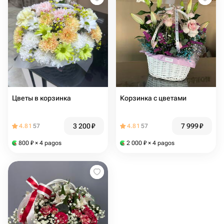
Цветы в корзинка
Корзинка с цветами
3 200
₽
7 999
₽
4.81
57
4.81
57
800
₽
× 4 pagos
2 000
₽
× 4 pagos