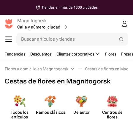
Tiendas en más de 1300 ciudades
Magnitogorsk
Calle y número, ciudad
Buscar artículos y tiendas
Tendencias
Descuentos
Clientes corporativos
Flores
Fresas
Flores a domicilio en Magnitogorsk
Cestas de flores en Magni
Cestas de flores en Magnitogorsk
Todos los
Ramos clásicos
De autor
Centros de
artículos
flores