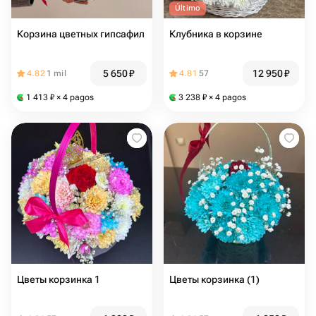
Último
Корзина цветных гипсафил
Клубника в корзине
5 650
₽
12 950
₽
4.82
1 mil
4.81
57
1 413
₽
× 4 pagos
3 238
₽
× 4 pagos
Цветы корзинка 1
Цветы корзинка (1)