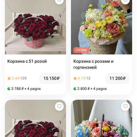
Último
Корзина с 51 розой
Корзина с розами и
гортензией
15 150
₽
11 200
₽
3.44
129
4.75
12
3 788
₽
× 4 pagos
2 800
₽
× 4 pagos