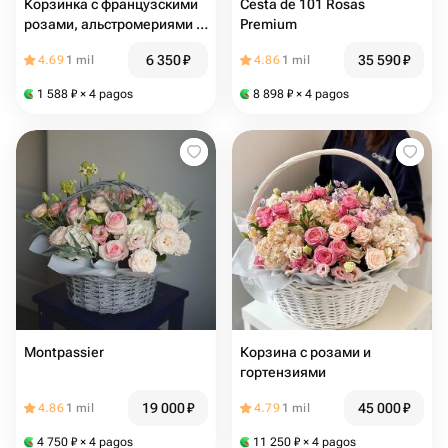
Корзинка с французскими
Cesta de 101 Rosas
розами, альстромериями и
Premium
хризантемами
6 350
₽
35 590
₽
4.69
1 mil
4.86
1 mil
1 588
₽
× 4 pagos
8 898
₽
× 4 pagos
Montpassier
Корзина с розами и
гортензиями
19 000
₽
45 000
₽
4.86
1 mil
4.79
1 mil
4 750
₽
× 4 pagos
11 250
₽
× 4 pagos