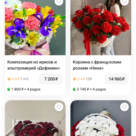
Композиция из ирисов и
Корзина с французским
альстромерий «Дофамин»
розами «Нина»
7 200
₽
14 960
₽
4.69
1 mil
3.44
129
1 800
₽
× 4 pagos
3 740
₽
× 4 pagos