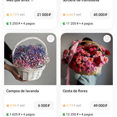
Más que amor 🤍
Sorbete de frambuesa
21 000
₽
45 000
₽
4.79
1 mil
4.86
1 mil
5 250
₽
× 4 pagos
11 250
₽
× 4 pagos
Campos de lavanda
Cesta de flores
6 500
₽
49 000
₽
4.86
1 mil
4.79
1 mil
1 625
₽
× 4 pagos
12 250
₽
× 4 pagos