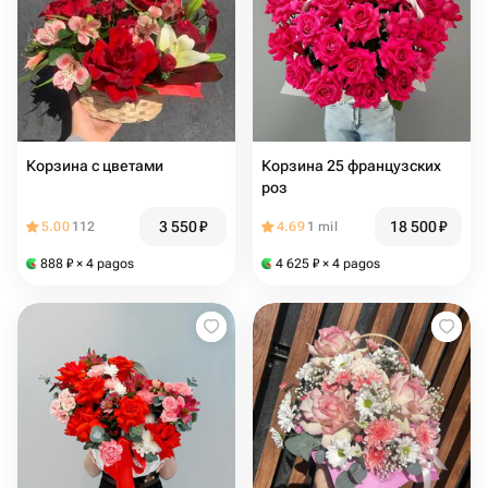
Корзина с цветами
Корзина 25 французских
роз
3 550
₽
18 500
₽
5.00
112
4.69
1 mil
888
₽
× 4 pagos
4 625
₽
× 4 pagos