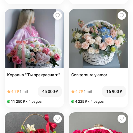
Корзина " Ты прекрасна ♥ "
Con ternura y amor
45 000
₽
16 900
₽
4.79
1 mil
4.79
1 mil
11 250
₽
× 4 pagos
4 225
₽
× 4 pagos