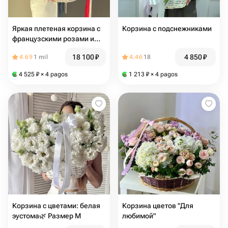
Яркая плетеная корзина с
Корзина с подснежниками
французскими розами и
эвкалиптом «Рафаэлло»
18 100
₽
4 850
₽
4.69
1 mil
4.46
18
(размер XL)
4 525
₽
× 4 pagos
1 213
₽
× 4 pagos
Корзина с цветами: белая
Корзина цветов "Для
эустома🌿 Размер М
любимой"