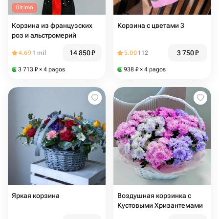
Último
Корзина из французских
Корзина с цветами 3
роз и альстромерий
14 850
₽
3 750
₽
4.69
1 mil
5.00
112
3 713
₽
× 4 pagos
938
₽
× 4 pagos
Яркая корзина
Воздушная корзинка с
Кустовыми Хризантемами