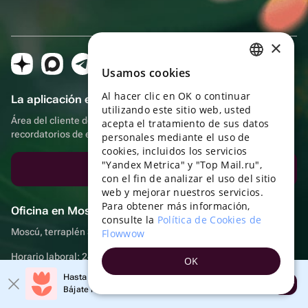
×
Usamos cookies
RUSSIAN
Al hacer clic en OK o continuar
La aplicación es aún más práctica.
ENGLISH
utilizando este sitio web, usted
Área del cliente del destinatario, más bonos por compras y
UKRAINIAN
acepta el tratamiento de sus datos
recordatorios de eventos
personales mediante el uso de
PORTUGUESE
cookies, incluidos los servicios
"Yandex Metrica" y "Top Mail.ru",
SPANISH
Descargar la aplicación
con el fin de analizar el uso del sitio
web y mejorar nuestros servicios.
HUNGARIAN
Para obtener más información,
Oficina en Moscú
ITALIAN
consulte la
Política de Cookies de
Moscú, terraplén Sadovnicheskaya, 9, sala 2/3
Flowwow
FRENCH
Horario laboral: 24 horas
OK
TURKISH
Hasta un 10% de descuento en el primer pedido
Abrir
GERMAN
Bájate la aplicación y obtén tu código