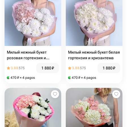
Милый нежный букет
Милый нежный букет белая
розовая гортензия и
гортензия и хризантема
хризантема
1 880
₽
1 880
₽
3.88
575
3.88
575
470
₽
× 4 pagos
470
₽
× 4 pagos