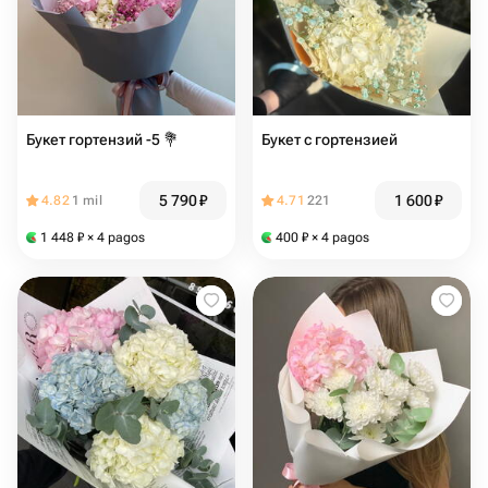
Букет гортензий -5 💐
Букет с гортензией
5 790
₽
1 600
₽
4.82
1 mil
4.71
221
1 448
₽
× 4 pagos
400
₽
× 4 pagos