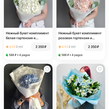
Нежный букет комплимент
Нежный букет комплимент
белая гортензия и
розовая гортензия и
эвкалипт/Цветы
эвкалипт/Цветы
2 350
₽
2 350
₽
4.92
2 mil
4.92
2 mil
Магнитогорск/Доставка
Магнитогорск/Доставка
цветов Магнитогорск/
цветов Магнитогорск/
588
₽
× 4 pagos
588
₽
× 4 pagos
Цветы в Магнитогорске
Цветы в Магнитогорске