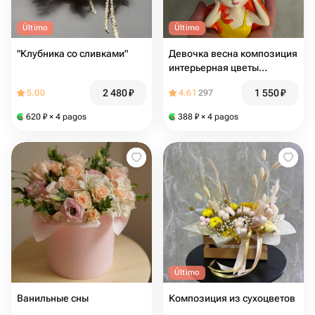
Último
Último
"Клубника со сливками"
Девочка весна композиция
интерьерная цветы
стабилизированные
2 480
₽
1 550
₽
5.00
4.61
297
620
₽
× 4 pagos
388
₽
× 4 pagos
Último
Ванильные сны
Композиция из сухоцветов