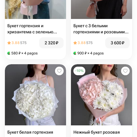
Букет гортензия и
Букет с 3 белыми
хризантема с зеленью
гортензиями и розовыми
(02010227)
альстромериями
2 320
₽
3 600
₽
3.88
575
3.88
575
580
₽
× 4 pagos
900
₽
× 4 pagos
-
10
%
Букет белая гортензия
Нежный букет розовая