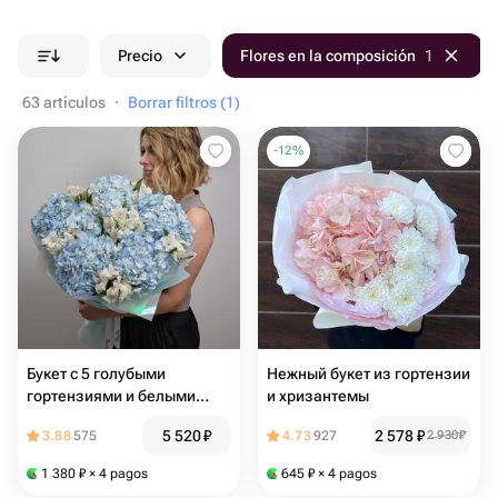
Precio
Flores en la composición
1
63 artículos
·
Borrar filtros (1)
-
12
%
Букет с 5 голубыми
Нежный букет из гортензии
гортензиями и белыми
и хризантемы
альстромериями
5 520
₽
2 578
₽
3.88
575
4.73
927
2 930
₽
1 380
₽
× 4 pagos
645
₽
× 4 pagos