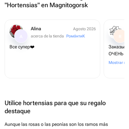
"Hortensias" en Magnitogorsk
Alina
Agosto 2026
acerca de la tienda
Рома́нтиК
A
R
Все супер❤️
Заказыва
ОЧЕНЬ ВК
чем пока
Mostrar m
приложен
и рекоме
Utilice hortensias para que su regalo
destaque
Aunque las rosas o las peonías son los ramos más