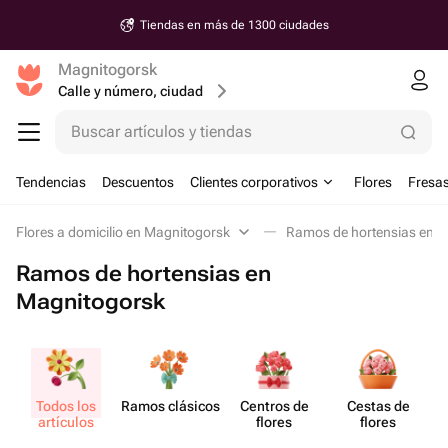
Tiendas en más de 1300 ciudades
Magnitogorsk
Calle y número, ciudad
Buscar artículos y tiendas
Tendencias
Descuentos
Clientes corporativos
Flores
Fresas
Flores a domicilio en Magnitogorsk
Ramos de hortensias en 
Ramos de hortensias en
Magnitogorsk
Todos los
Ramos clásicos
Centros de
Cestas de
Se
artículos
flores
flores