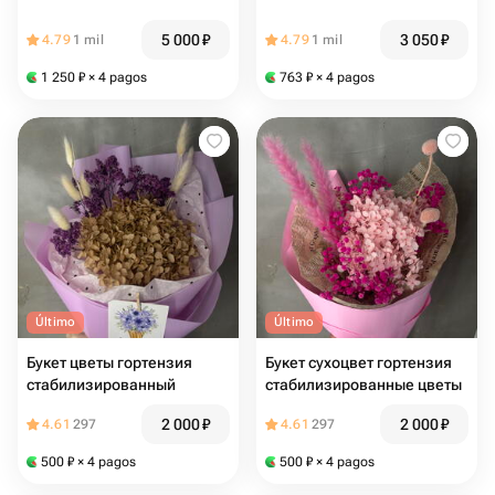
5 000
₽
3 050
₽
4.79
1 mil
4.79
1 mil
1 250
₽
× 4 pagos
763
₽
× 4 pagos
Último
Último
Букет цветы гортензия
Букет сухоцвет гортензия
стабилизированный
стабилизированные цветы
2 000
₽
2 000
₽
4.61
297
4.61
297
500
₽
× 4 pagos
500
₽
× 4 pagos