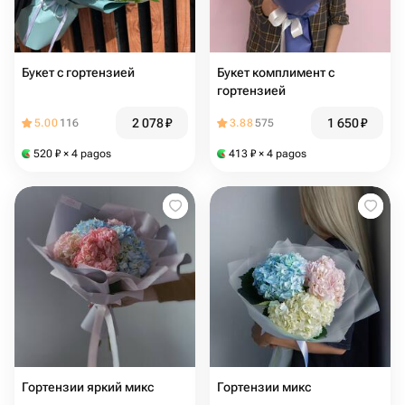
Букет с гортензией
Букет комплимент с
гортензией
2 078
₽
1 650
₽
5.00
116
3.88
575
520
₽
× 4 pagos
413
₽
× 4 pagos
Гортензии яркий микс
Гортензии микс