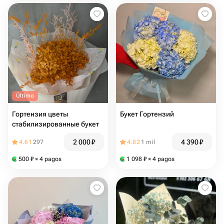
Último
Гортензия цветы
Букет Гортензий
стабилизированные букет
2 000
₽
4 390
₽
4.61
297
4.82
1 mil
500
₽
× 4 pagos
1 098
₽
× 4 pagos