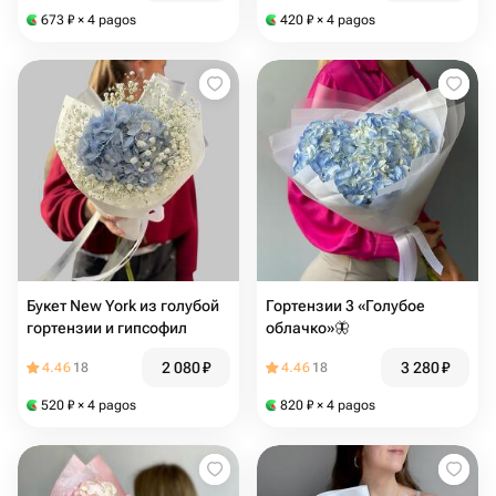
673
₽
× 4 pagos
420
₽
× 4 pagos
Букет New York из голубой
Гортензии 3 «Голубое
гортензии и гипсофил
облачко»🦋
2 080
₽
3 280
₽
4.46
18
4.46
18
520
₽
× 4 pagos
820
₽
× 4 pagos