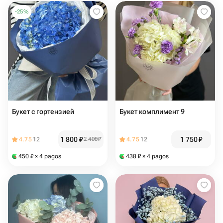
-
25
%
Букет с гортензией
Букет комплимент 9
1 800
₽
1 750
₽
4.75
12
2 400
₽
4.75
12
450
₽
× 4 pagos
438
₽
× 4 pagos