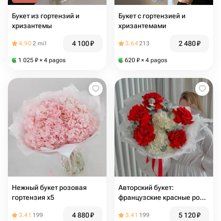
Букет из гортензий и
Букет с гортензией и
хризантемы
хризантемами
4 100
₽
2 480
₽
4.90
2 mil
3.64
213
1 025
₽
× 4 pagos
620
₽
× 4 pagos
Нежный букет розовая
Авторский букет:
гортензия х5
французские красные розы
(вывернутые розы),
4 880
₽
5 120
₽
3.41
199
3.41
199
гортензия, эвкалипт 🌿