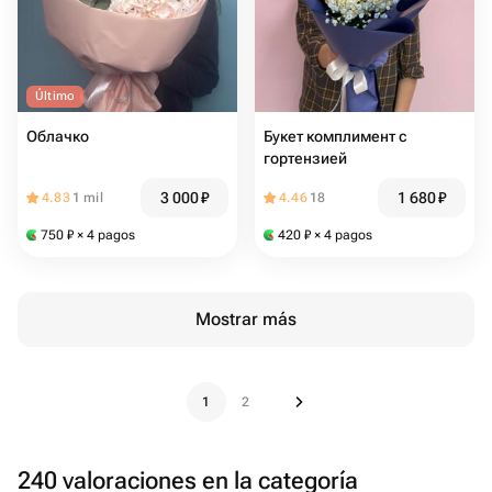
Último
Облачко
Букет комплимент с
гортензией
3 000
₽
1 680
₽
4.83
1 mil
4.46
18
750
₽
× 4 pagos
420
₽
× 4 pagos
Mostrar más
1
2
240 valoraciones en la categoría