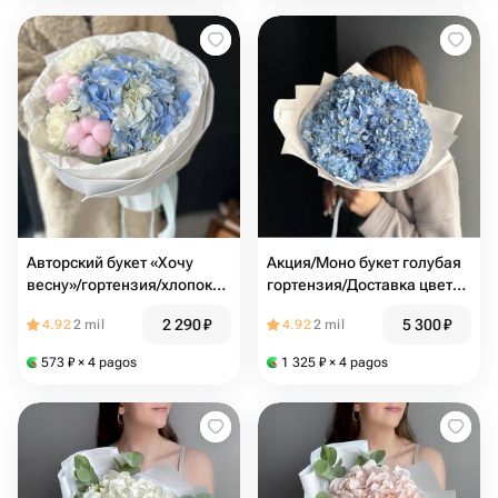
Авторский букет «Хочу
Акция/Моно букет голубая
весну»/гортензия/хлопок
гортензия/Доставка цветов
натуральный/диантусы/
в Магнитогорске/Цветы
2 290
₽
5 300
₽
4.92
2 mil
4.92
2 mil
Цветы Магнитогорск/
Магнитогорск
доставка Магнитогорск
573
₽
× 4 pagos
1 325
₽
× 4 pagos