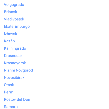
Volgogrado
Briansk
Vladivostok
Ekaterimburgo
Izhevsk
Kazán
Kaliningrado
Krasnodar
Krasnoyarsk
Nizhni Novgorod
Novosibirsk
Omsk
Perm
Rostov del Don
Samara