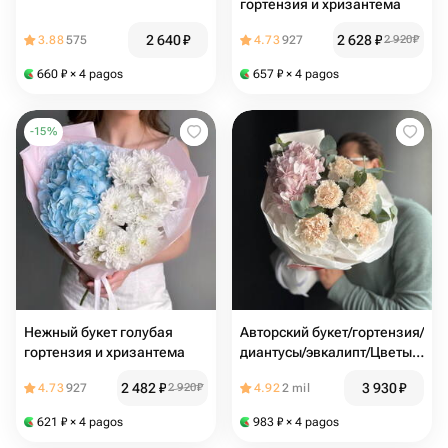
гортензия и хризантема
2 640
₽
2 628
₽
3.88
575
4.73
927
2 920
₽
660
₽
× 4 pagos
657
₽
× 4 pagos
-
15
%
Нежный букет голубая
Авторский букет/гортензия/
гортензия и хризантема
диантусы/эвкалипт/Цветы
Магнитогорск/доставка
2 482
₽
3 930
₽
4.73
927
2 920
₽
4.92
2 mil
Магнитогорск
621
₽
× 4 pagos
983
₽
× 4 pagos