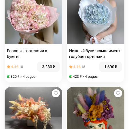
Розовые гортензии в
Нежный букет комплимент
букете
голубая гортензия
3 280
₽
1 690
₽
4.46
18
4.46
18
820
₽
× 4 pagos
423
₽
× 4 pagos