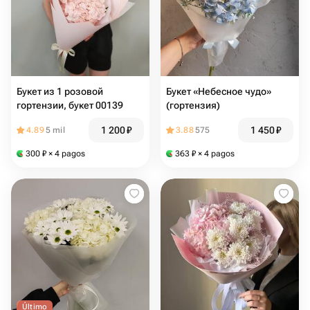
Букет из 1 розовой
Букет «Небесное чудо»
гортензии, букет 00139
(гортензия)
1 200
₽
1 450
₽
4.89
5 mil
3.88
575
300
₽
× 4 pagos
363
₽
× 4 pagos
Último