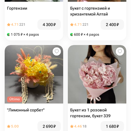
Гортензии
Букет с гортензией и
хризантемой Алтай
4 300
₽
2 400
₽
4.71
221
4.71
221
1 075
₽
× 4 pagos
600
₽
× 4 pagos
Último
"Лимонный сорбет"
Букет из 1 розовой
гортензии, букет 339
2 690
₽
1 680
₽
5.00
4.46
18