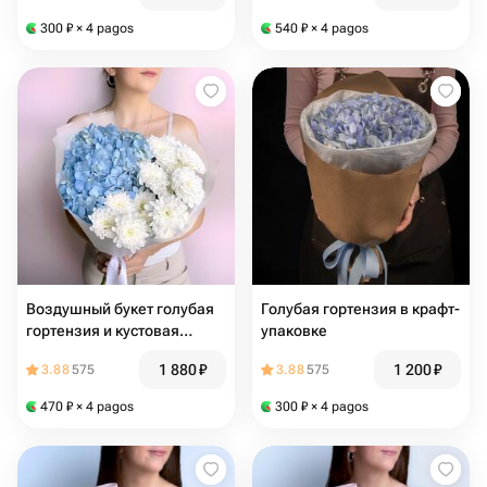
300
₽
× 4 pagos
540
₽
× 4 pagos
Воздушный букет голубая
Голубая гортензия в крафт-
гортензия и кустовая
упаковке
хризантема
1 880
₽
1 200
₽
3.88
575
3.88
575
470
₽
× 4 pagos
300
₽
× 4 pagos