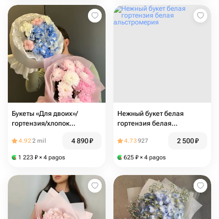
Букеты «Для двоих»/
Нежный букет белая
гортензия/хлопок
гортензия белая
натуральный/диантусы/
альстромерия
4 890
₽
2 500
₽
4.92
2 mil
4.73
927
кустовая хризантема
Цветы Магнитогорск/
1 223
₽
× 4 pagos
625
₽
× 4 pagos
доставка Магнитогорск