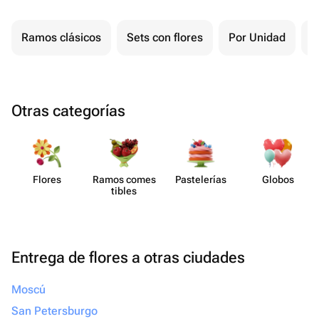
Ramos clásicos
Sets con flores
Por Unidad
P
Otras categorías
Flores
Ramos comes​
Paste​lerías
Globos
tibles
Entrega de flores a otras ciudades
Moscú
San Petersburgo