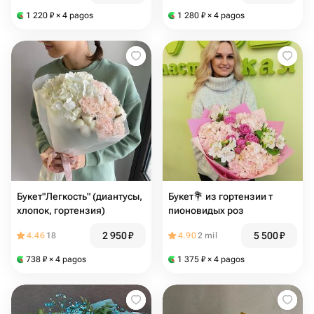
размер L
1 220
₽
× 4 pagos
1 280
₽
× 4 pagos
Букет"Легкость" (диантусы,
Букет💐 из гортензии т
хлопок, гортензия)
пионовидых роз
2 950
₽
5 500
₽
4.46
18
4.90
2 mil
738
₽
× 4 pagos
1 375
₽
× 4 pagos