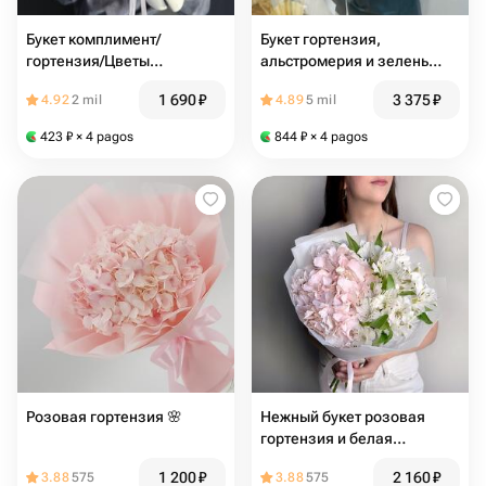
Букет комплимент/
Букет гортензия,
гортензия/Цветы
альстромерия и зелень
Магнитогорск/доставка
(02010228)
1 690
₽
3 375
₽
4.92
2 mil
4.89
5 mil
Магнитогорск
423
₽
× 4 pagos
844
₽
× 4 pagos
Розовая гортензия 🌸
Нежный букет розовая
гортензия и белая
альстромерия
1 200
₽
2 160
₽
3.88
575
3.88
575