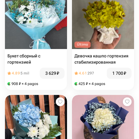
Último
Букет сборный с
Девочка кашпо гортензия
гортензией
стабилизированная
3 629
₽
1 700
₽
4.89
5 mil
4.61
297
908
₽
× 4 pagos
425
₽
× 4 pagos