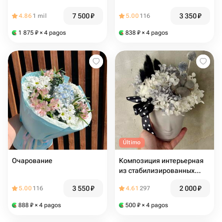
7 500
₽
3 350
₽
4.86
1 mil
5.00
116
1 875
₽
× 4 pagos
838
₽
× 4 pagos
Último
Очарование
Композиция интерьерная
из стабилизированных
цветов кашпо лицо
3 550
₽
2 000
₽
5.00
116
4.61
297
888
₽
× 4 pagos
500
₽
× 4 pagos