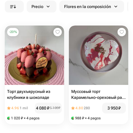
Precio
Flores en la composición
-
20
%
Торт двухъярусный из
Муссовый торт
клубники в шоколаде
Карамельно-ореховый раф
Happy birthday
4 080
₽
3 950
₽
4.96
1 mil
5 100
₽
4.80
280
1 020
₽
× 4 pagos
988
₽
× 4 pagos