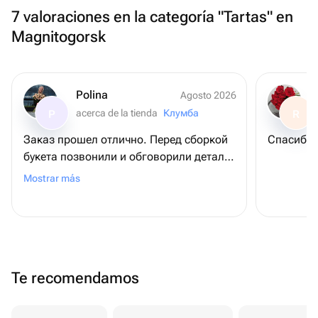
7 valoraciones en la categoría "Tartas" en
Magnitogorsk
Polina
Agosto 2026
acerca de la tienda
Клумба
P
R
Заказ прошел отлично. Перед сборкой
Спасибо 
букета позвонили и обговорили детали
по заказу. Получателю очень
Mostrar más
понравилось. Спасибо!
Te recomendamos