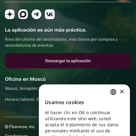
La aplicación es aún más práctica.
Área del cliente del destinatario, más bonos por compras y
recordatorios de eventos
Descargar la aplicación
Oficina en Moscú
Moscú, terraplén Sadovnicheskaya, 9, sala 2/3
×
Horario laboral: 24 horas
Usamos cookies
RUSSIAN
Al hacer clic en OK o continuar
ENGLISH
utilizando este sitio web, usted
UKRAINIAN
acepta el tratamiento de sus datos
© Flowwow, inc
personales mediante el uso de
PORTUGUESE
Condiciones