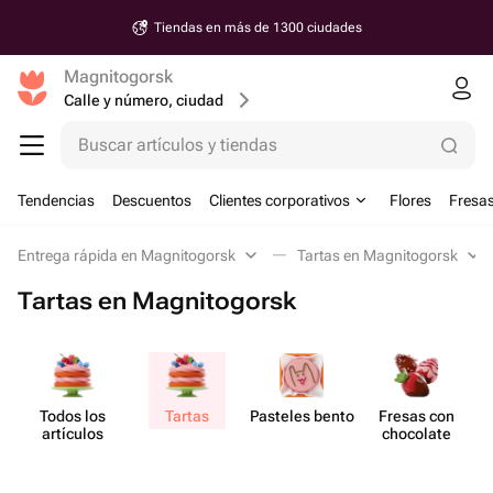
Tiendas en más de 1300 ciudades
Magnitogorsk
Calle y número, ciudad
Buscar artículos y tiendas
Tendencias
Descuentos
Clientes corporativos
Flores
Fresas
Entrega rápida en Magnitogorsk
Tartas en Magnitogorsk
Tartas en Magnitogorsk
Todos los
Tartas
Pasteles bento
Fresas con
artículos
chocolate