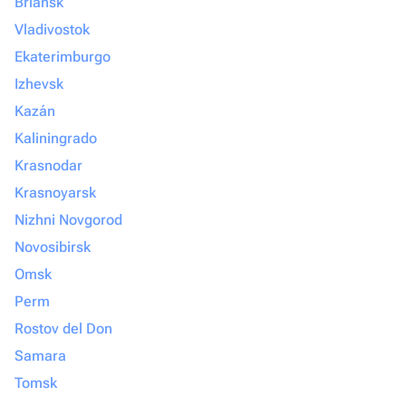
Briansk
Vladivostok
Ekaterimburgo
Izhevsk
Kazán
Kaliningrado
Krasnodar
Krasnoyarsk
Nizhni Novgorod
Novosibirsk
Omsk
Perm
Rostov del Don
Samara
Tomsk