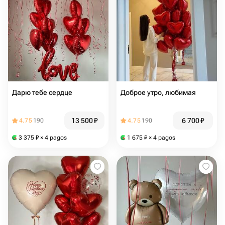
Дарю тебе сердце
Доброе утро, любимая
13 500
₽
6 700
₽
4.75
190
4.75
190
3 375
₽
× 4 pagos
1 675
₽
× 4 pagos