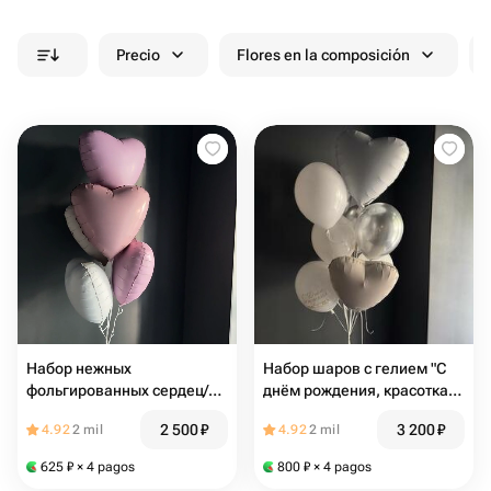
Precio
Flores en la composición
Набор нежных
Набор шаров с гелием "С
фольгированных сердец/
днём рождения, красотка" /
шары с гелием
шары с гелием
2 500
₽
3 200
₽
4.92
2 mil
4.92
2 mil
Магнитогорск/Доставка
Магнитогорск/Доставка
Магнитогорск
Магнитогорск
625
₽
× 4 pagos
800
₽
× 4 pagos