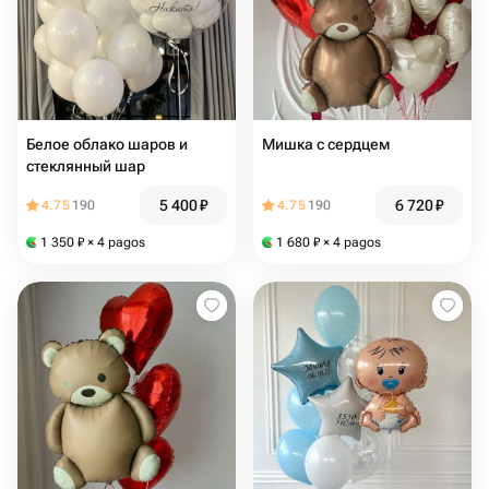
Белое облако шаров и
Мишка с сердцем
стеклянный шар
5 400
₽
6 720
₽
4.75
190
4.75
190
1 350
₽
× 4 pagos
1 680
₽
× 4 pagos