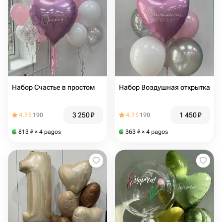
Набор Счастье в простом
Набор Воздушная открытка
3 250
₽
1 450
₽
4.75
190
4.75
190
813
₽
× 4 pagos
363
₽
× 4 pagos