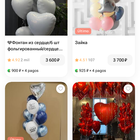
Último
🩶Фонтан из сердце/6 шт
Зайка
фольгированный/сердце
белое/Цветы
3 600
₽
3 700
₽
4.92
2 mil
4.51
107
Магнитогорск/доставка
Магнитогорск
900
₽
× 4 pagos
925
₽
× 4 pagos
Último