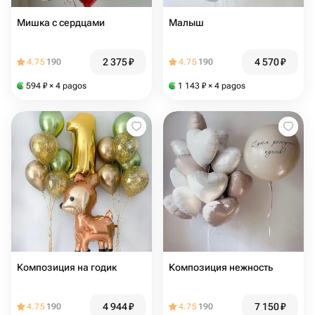
Мишка с сердцами
Малыш
2 375
₽
4 570
₽
4.75
190
4.75
190
594
₽
× 4 pagos
1 143
₽
× 4 pagos
Композиция на годик
Композиция нежность
4 944
₽
7 150
₽
4.75
190
4.75
190