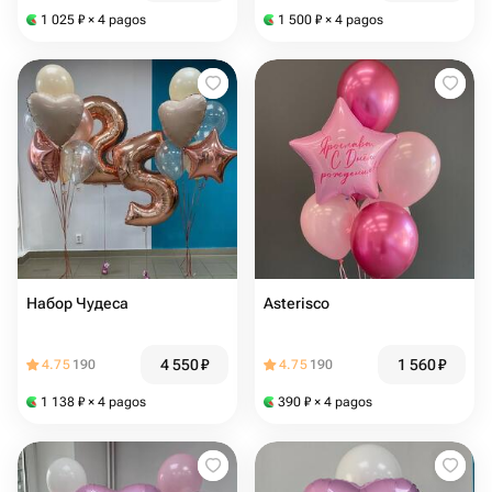
1 025
₽
× 4 pagos
1 500
₽
× 4 pagos
Набор Чудеса
Asterisco
4 550
₽
1 560
₽
4.75
190
4.75
190
1 138
₽
× 4 pagos
390
₽
× 4 pagos