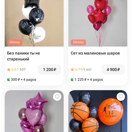
Último
Último
Без паники ты не
Сет из малиновых шаров
старенький
1 200
₽
4 900
₽
4.51
107
4.79
1 mil
300
₽
× 4 pagos
1 225
₽
× 4 pagos