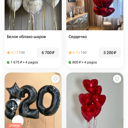
Белое облако шаров
Сердечко
6 700
₽
3 200
₽
4.75
190
4.75
190
1 675
₽
× 4 pagos
800
₽
× 4 pagos
Último