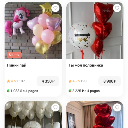
Último
Пинки пай
Ты моя половинка
4 350
₽
8 900
₽
4.51
107
4.75
190
1 088
₽
× 4 pagos
2 225
₽
× 4 pagos