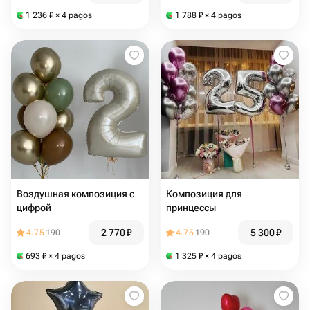
1 236
₽
× 4 pagos
1 788
₽
× 4 pagos
Воздушная композиция с
Композиция для
цифрой
принцессы
2 770
₽
5 300
₽
4.75
190
4.75
190
693
₽
× 4 pagos
1 325
₽
× 4 pagos