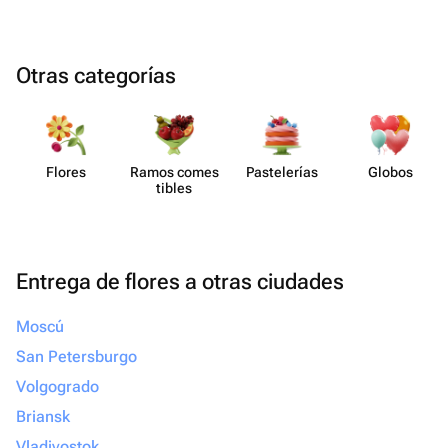
Otras categorías
Flores
Ramos comes​
Paste​lerías
Globos
tibles
Entrega de flores a otras ciudades
Moscú
San Petersburgo
Volgogrado
Briansk
Vladivostok