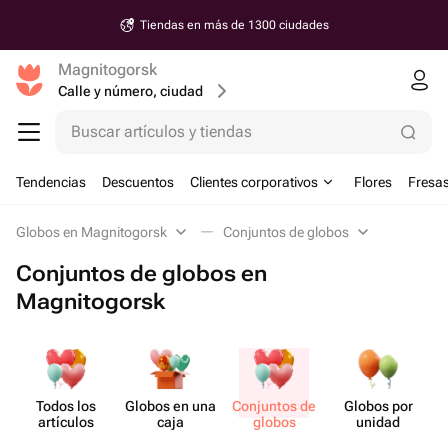
Tiendas en más de 1300 ciudades
Magnitogorsk
Calle y número, ciudad
Buscar artículos y tiendas
Tendencias
Descuentos
Clientes corporativos
Flores
Fresas
Globos en Magnitogorsk
Conjuntos de globos
Conjuntos de globos en
Magnitogorsk
Todos los
Globos en una
Conjuntos de
Globos por
artículos
caja
globos
unidad