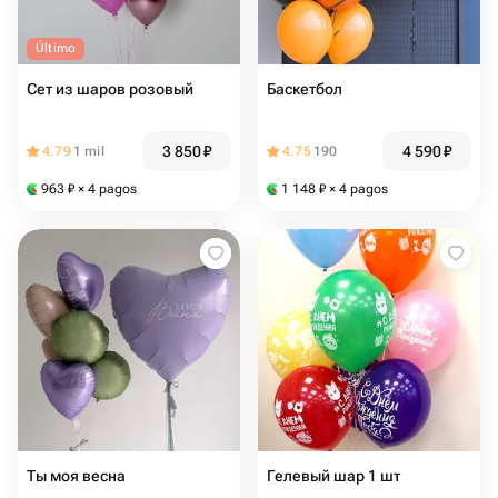
Último
Сет из шаров розовый
Баскетбол
3 850
₽
4 590
₽
4.79
1 mil
4.75
190
963
₽
× 4 pagos
1 148
₽
× 4 pagos
Ты моя весна
Гелевый шар 1 шт