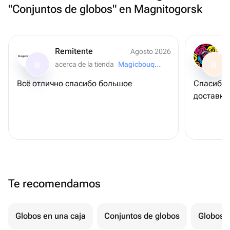
"Conjuntos de globos" en Magnitogorsk
Remitente
Agosto 2026
Magicbouquet174
acerca de la tienda
Magicbouquet174
R
R
Всё отлично спасибо большое
Спасибо 
доставку
Te recomendamos
Globos en una caja
Conjuntos de globos
Globos p