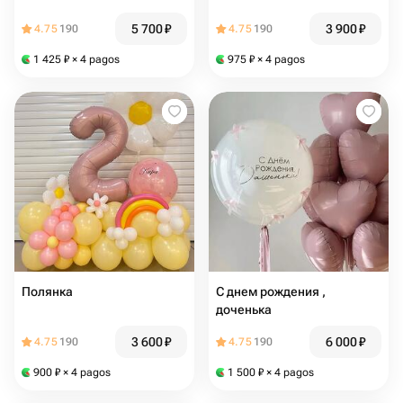
5 700
₽
3 900
₽
4.75
190
4.75
190
1 425
₽
× 4 pagos
975
₽
× 4 pagos
Полянка
С днем рождения ,
доченька
3 600
₽
6 000
₽
4.75
190
4.75
190
900
₽
× 4 pagos
1 500
₽
× 4 pagos