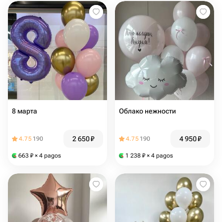
8 марта
Облако нежности
2 650
₽
4 950
₽
4.75
190
4.75
190
663
₽
× 4 pagos
1 238
₽
× 4 pagos