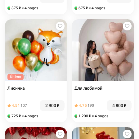
875
₽
× 4 pagos
675
₽
× 4 pagos
Último
Лисичка
Для любимой
2 900
₽
4 800
₽
4.51
107
4.75
190
725
₽
× 4 pagos
1 200
₽
× 4 pagos