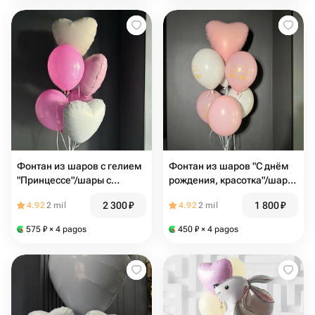
Фонтан из шаров с гелием
Фонтан из шаров "С днём
"Принцессе"/шары с
рождения, красотка"/шары
гелием Магнитогорск/
для женщины /шары с
2 300
₽
1 800
₽
4.92
2 mil
4.92
2 mil
Доставка Магнитогорск
гелием Магнитогорск/
Доставка Магнитогорск
575
₽
× 4 pagos
450
₽
× 4 pagos