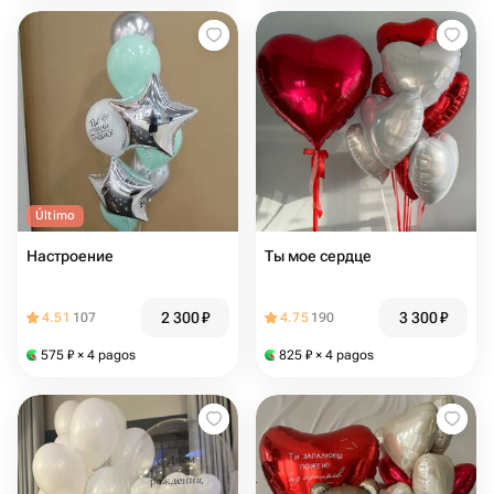
Último
Настроение
Ты мое сердце
2 300
₽
3 300
₽
4.51
107
4.75
190
575
₽
× 4 pagos
825
₽
× 4 pagos