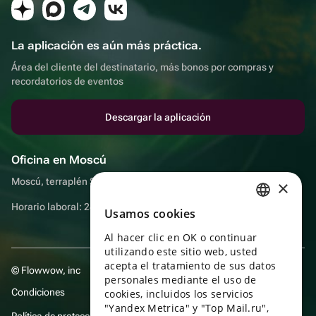
La aplicación es aún más práctica.
Área del cliente del destinatario, más bonos por compras y
recordatorios de eventos
Descargar la aplicación
Oficina en Moscú
Moscú, terraplén Sadovnicheskaya, 9, sala 2/3
×
Horario laboral: 24 horas
Usamos cookies
RUSSIAN
Al hacer clic en OK o continuar
ENGLISH
utilizando este sitio web, usted
UKRAINIAN
acepta el tratamiento de sus datos
© Flowwow, inc
personales mediante el uso de
PORTUGUESE
Condiciones
cookies, incluidos los servicios
"Yandex Metrica" y "Top Mail.ru",
SPANISH
Política de protección y privacidad de datos