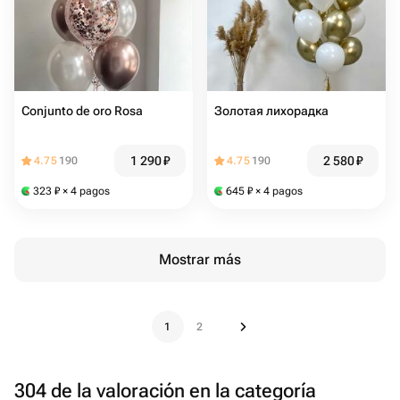
Conjunto de oro Rosa
Золотая лихорадка
1 290
₽
2 580
₽
4.75
190
4.75
190
323
₽
× 4 pagos
645
₽
× 4 pagos
Mostrar más
1
2
304 de la valoración en la categoría