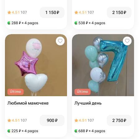
1 150
₽
2 150
₽
4.51
107
4.51
107
288
₽
× 4 pagos
538
₽
× 4 pagos
Último
Último
Любимой мамочеке
Лучший день
900
₽
2 750
₽
4.51
107
4.51
107
225
₽
× 4 pagos
688
₽
× 4 pagos