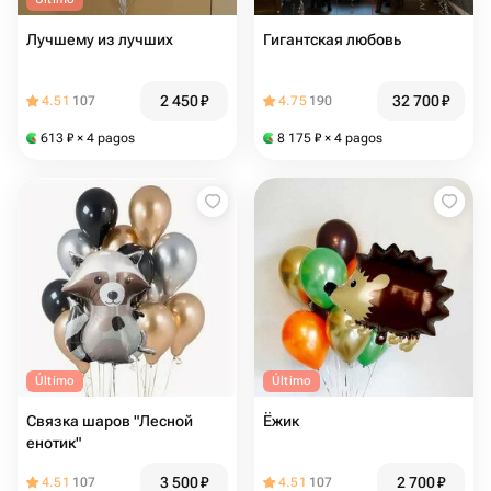
Лучшему из лучших
Гигантская любовь
2 450
₽
32 700
₽
4.51
107
4.75
190
613
₽
× 4 pagos
8 175
₽
× 4 pagos
Último
Último
Связка шаров "Лесной
Ёжик
енотик"
3 500
₽
2 700
₽
4.51
107
4.51
107