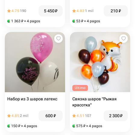
5 450
₽
210
₽
4.75
190
4.82
1 mil
1 363
₽
× 4 pagos
53
₽
× 4 pagos
Último
Набор из 3 шаров латекс
Связка шаров "Рыжая
красотка"
600
₽
2 300
₽
4.85
2 mil
4.51
107
150
₽
× 4 pagos
575
₽
× 4 pagos