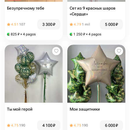
Безупречному тебе
Сет из 9 красных шаров
«Сердце»
3 300
₽
5 000
₽
4.51
107
4.79
1 mil
825
₽
× 4 pagos
1 250
₽
× 4 pagos
Ты мой герой
Мои защитники
4 100
₽
6 000
₽
4.75
190
4.75
190