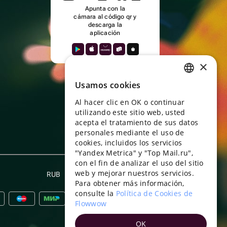
Apunta con la
cámara al código qr y
descarga la
aplicación
×
Usamos cookies
RUSSIAN
Al hacer clic en OK o continuar
ENGLISH
utilizando este sitio web, usted
UKRAINIAN
acepta el tratamiento de sus datos
personales mediante el uso de
PORTUGUESE
cookies, incluidos los servicios
"Yandex Metrica" y "Top Mail.ru",
SPANISH
con el fin de analizar el uso del sitio
web y mejorar nuestros servicios.
HUNGARIAN
RUB
Español
Para obtener más información,
ITALIAN
consulte la
Política de Cookies de
Flowwow
FRENCH
OK
TURKISH