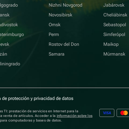
lgogrado
Nizhni Novgorod
Jabárovsk
iansk
Novosibirsk
Cheliábinsk
adivostok
Omsk
Sebastopol
aterimburgo
Perm
Simferópol
hevsk
Rostov del Don
Maikop
zán
Samara
Múrmansk
liningrado
a de protección y privacidad de datos
s TI: prestación de servicios en Internet para la
a venta de artículos. Acceder a la
información sobre los
s para computadoras y bases de datos.