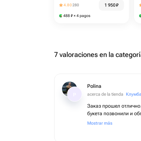
1 950
₽
4.80
280
488
₽
× 4 pagos
7 valoraciones en la categor
Polina
acerca de la tienda
Клумб
P
Заказ прошел отлично
букета позвонили и об
заказу. Получателю оч
Mostrar más
Спасибо!