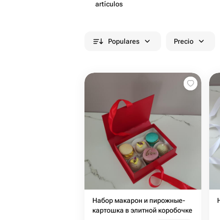
artículos
Populares
Precio
Набор макарон и пирожные-
картошка в элитной коробочке