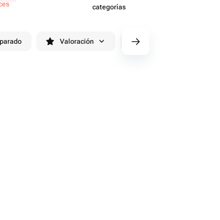
ces
categorías
eparado
Valoración
cv/filters/name_fast_delivery