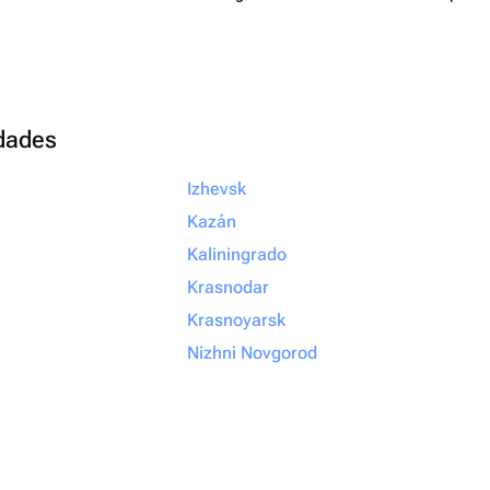
udades
Izhevsk
Kazán
Kaliningrado
Krasnodar
Krasnoyarsk
Nizhni Novgorod