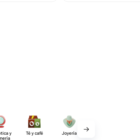
tica y
Té y café
Joyería
Regalos
Deco​
umería
gourmet