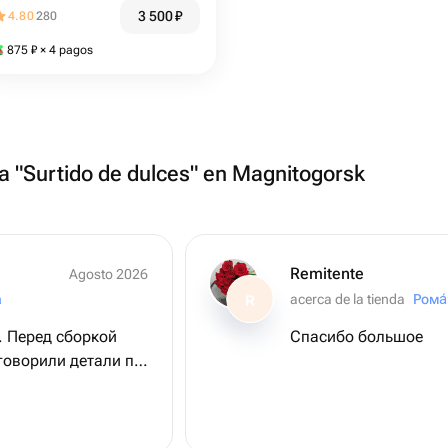
3 500
₽
4.80
280
875
₽
× 4 pagos
ía "Surtido de dulces" en Magnitogorsk
Remitente
Agosto 2026
а
acerca de la tienda
Рома
R
. Перед сборкой
Спасибо большое
говорили детали по
ень понравилось.