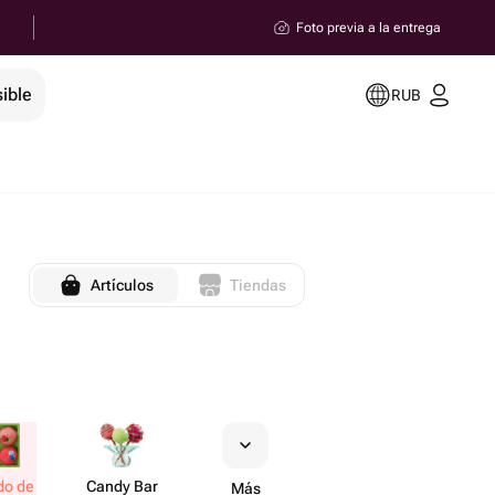
Foto previa a la entrega
ible
RUB
Artículos
Tiendas
do de
Candy Bar
Más