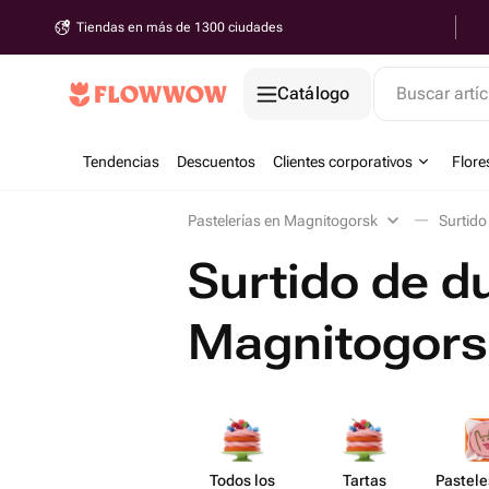
Tiendas en más de 1300 ciudades
Catálogo
Buscar artíc
Tendencias
Descuentos
Clientes corporativos
Flore
Pastelerías en Magnitogorsk
Surtido
Surtido de d
Magnitogors
Todos los
Tartas
Pastele