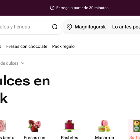
Entrega a partir de 30 minutos
ulos y tiendas
Magnitogorsk
Lo antes pos
s
Fresas con chocolate
Pack regalo
 de dulces
ulces en
k
s bento
Fresas con
Pasteles
Macarrón
Surti