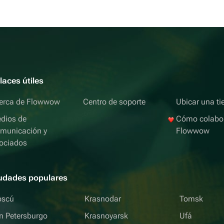
laces útiles
erca de Flowwow
Centro de soporte
Ubicar una ti
dios de
Cómo colabo
municación y
Flowwow
ociados
udades populares
scú
Krasnodar
Tomsk
n Petersburgo
Krasnoyarsk
Ufá