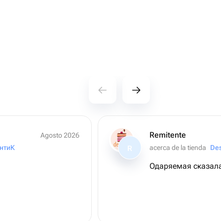
Remitente
Agosto 2026
́нтиК
acerca de la tienda
Des
R
Одаряемая сказала 