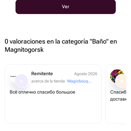
Ver
0 valoraciones en la categoría "Baño" en
Magnitogorsk
Remitente
Agosto 2026
Magicbouquet174
acerca de la tienda
Magicbouquet174
R
R
Всё отлично спасибо большое
Спасибо 
доставку