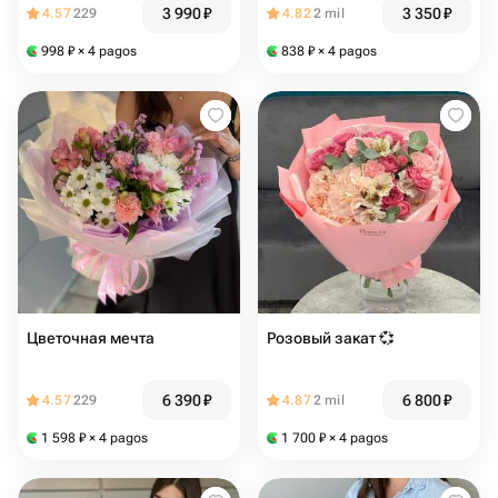
3 990
₽
3 350
₽
4.57
229
4.82
2 mil
998
₽
× 4 pagos
838
₽
× 4 pagos
Цветочная мечта
Розовый закат 💞
6 390
₽
6 800
₽
4.57
229
4.87
2 mil
1 598
₽
× 4 pagos
1 700
₽
× 4 pagos