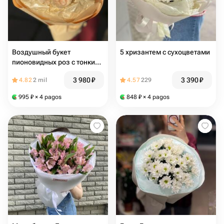
Воздушный букет
5 хризантем с сухоцветами
пионовидных роз с тонким
ароматом 🤍
3 980
₽
3 390
₽
4.82
2 mil
4.57
229
995
₽
× 4 pagos
848
₽
× 4 pagos