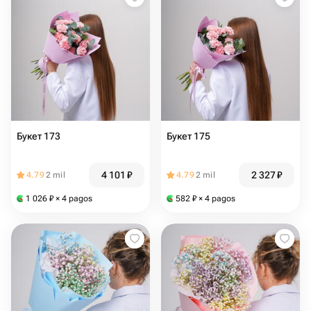
Букет 173
Букет 175
4 101
₽
2 327
₽
4.79
2 mil
4.79
2 mil
1 026
₽
× 4 pagos
582
₽
× 4 pagos