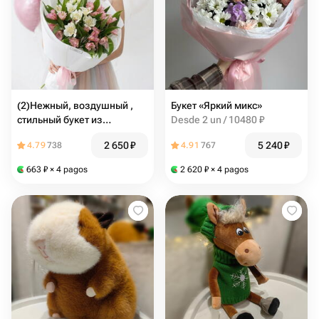
(2)Нежный, воздушный ,
Букет «Яркий микс»
стильный букет из
Desde 2 un / 10480 ₽
альстромерий
2 650
₽
5 240
₽
4.79
738
4.91
767
663
₽
× 4 pagos
2 620
₽
× 4 pagos