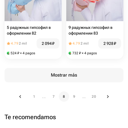
5 радужных гипсофил в
9 радужных гипсофил в
оформлении 82
оформлении 83
2 094
₽
2 928
₽
4.79
2 mil
4.79
2 mil
524
₽
× 4 pagos
732
₽
× 4 pagos
Mostrar más
1
7
8
9
20
...
...
Te recomendamos