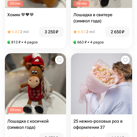
Último
Último
Хомяк 🤎🧡🤎
Лошадка в свитере
(символ года)
3 250
₽
2 650
₽
4.82
2 mil
4.82
2 mil
813
₽
× 4 pagos
663
₽
× 4 pagos
Último
Лошадка с косичкой
25 нежно-розовых роз в
(символ года)
оформлении 37