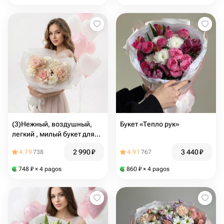
(3)Нежный, воздушный,
Букет «Тепло рук»
легкий , милый букет для
мамы, с французской
2 990
₽
3 440
₽
4.79
738
4.91
767
розой и диантусами
748
₽
× 4 pagos
860
₽
× 4 pagos