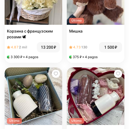
Último
Корзина с французским
Мишка
розами 🕊️
13 200
₽
1 500
₽
4.87
2 mil
4.73
130
3 300
₽
× 4 pagos
375
₽
× 4 pagos
Último
Último