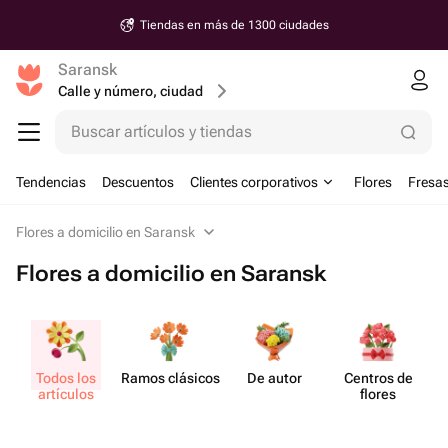
Tiendas en más de 1300 ciudades
Saransk
Calle y número, ciudad
Buscar artículos y tiendas
Tendencias
Descuentos
Clientes corporativos
Flores
Fresas
Flores a domicilio en Saransk
Flores a domicilio en Saransk
Todos los
Ramos clásicos
De autor
Centros de
artículos
flores