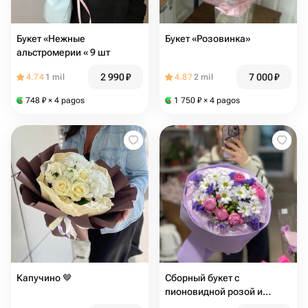
Букет «Нежные
Букет «Розовинка»
альстромерии « 9 шт
2 990
₽
7 000
₽
4.74
1 mil
4.87
2 mil
748
₽
× 4 pagos
1 750
₽
× 4 pagos
Капучино 🤎
Сборный букет с
пионовидной розой и
статицей