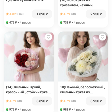
Цветы в сумочке💗💜💗
(18)Моно букет из
хризантем, нежный,
воздушный , супер стойкий,
1 890
₽
2 950
₽
4.82
2 mil
4.79
738
прекрасный букет для
мамы
473
₽
× 4 pagos
738
₽
× 4 pagos
(14)Стильный, яркий,
10)Нежный, белоснежный ,
красочный , стойкий букет
стильный букет из
для мамы из диантусов и
хризантемы, диантусов ,
3 890
₽
3 950
₽
4.79
738
4.79
738
розы Эквадор
французской розы,
кустовой розы для мамы
973
₽
× 4 pagos
988
₽
× 4 pagos