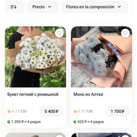
Precio
Flores en la composición
Букет летний с ромашкой
Моно из Алтая
5 400
₽
1 700
₽
4.73
130
4.73
130
1 350
₽
× 4 pagos
425
₽
× 4 pagos