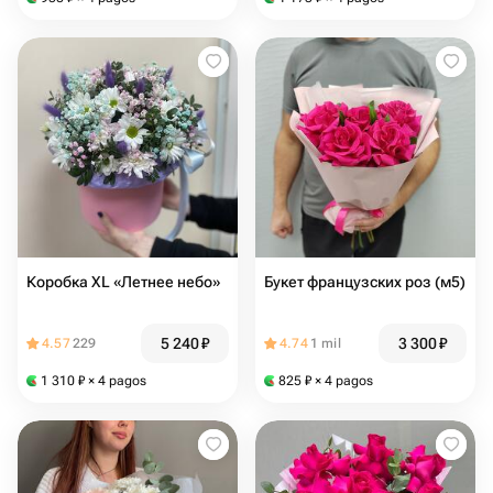
Коробка XL «Летнее небо»
Букет французских роз (м5)
5 240
₽
3 300
₽
4.57
229
4.74
1 mil
1 310
₽
× 4 pagos
825
₽
× 4 pagos