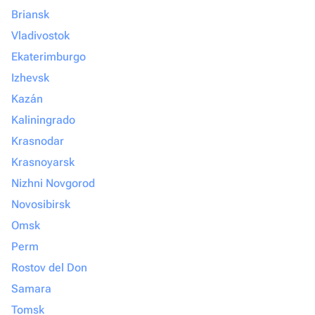
Briansk
Vladivostok
Ekaterimburgo
Izhevsk
Kazán
Kaliningrado
Krasnodar
Krasnoyarsk
Nizhni Novgorod
Novosibirsk
Omsk
Perm
Rostov del Don
Samara
Tomsk