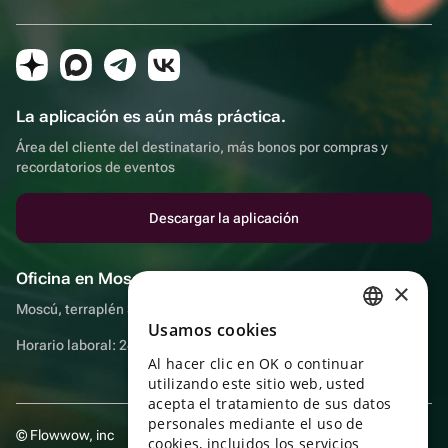
La aplicación es aún más práctica.
Área del cliente del destinatario, más bonos por compras y
recordatorios de eventos
Descargar la aplicación
Oficina en Moscú
×
Moscú, terraplén Sadovnicheskaya, 9, sala 2/3
Usamos cookies
RUSSIAN
Horario laboral: 24 horas
Al hacer clic en OK o continuar
ENGLISH
utilizando este sitio web, usted
UKRAINIAN
acepta el tratamiento de sus datos
personales mediante el uso de
© Flowwow, inc
PORTUGUESE
cookies, incluidos los servicios