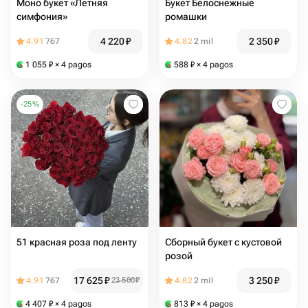
Моно букет «Летняя
Букет Белоснежные
симфония»
ромашки
4 220
₽
2 350
₽
4.91
767
4.82
2 mil
1 055
₽
× 4 pagos
588
₽
× 4 pagos
-
25
%
51 красная роза под ленту
Сборный букет с кустовой
розой
17 625
₽
3 250
₽
4.91
767
23 500
₽
4.82
2 mil
4 407
₽
× 4 pagos
813
₽
× 4 pagos