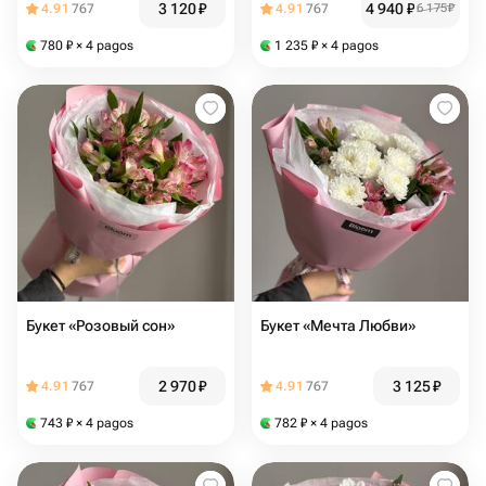
3 120
₽
4 940
₽
4.91
767
4.91
767
6 175
₽
780
₽
× 4 pagos
1 235
₽
× 4 pagos
Букет «Розовый сон»
Букет «Мечта Любви»
2 970
₽
3 125
₽
4.91
767
4.91
767
743
₽
× 4 pagos
782
₽
× 4 pagos