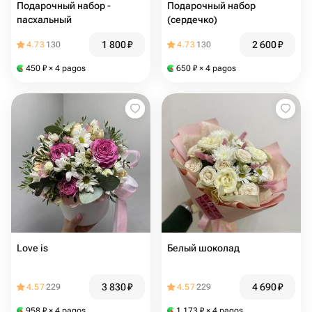
Подарочный набор -
Подарочный набор
пасхальный
(сердечко)
1 800
₽
2 600
₽
4.73
130
4.73
130
450
₽
× 4 pagos
650
₽
× 4 pagos
Love is
Белый шоколад
3 830
₽
4 690
₽
4.57
229
4.57
229
958
₽
× 4 pagos
1 173
₽
× 4 pagos