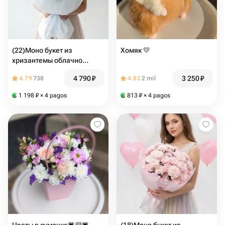
(22)Моно букет из
Хомяк 💛
хризантемы облачно
воздушный
4 790
₽
3 250
₽
4.79
738
4.82
2 mil
1 198
₽
× 4 pagos
813
₽
× 4 pagos