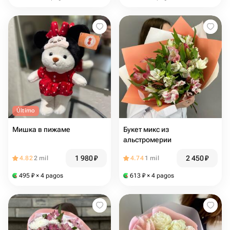
Último
Мишка в пижаме
Букет микс из
альстромерии
1 980
₽
2 450
₽
4.82
2 mil
4.74
1 mil
495
₽
× 4 pagos
613
₽
× 4 pagos