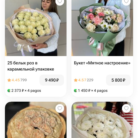
25 белых роз в
Букет «Мятное настроение»
карамельной упаковке
9 490
₽
5 800
₽
4.45
799
4.57
229
2 373
₽
× 4 pagos
1 450
₽
× 4 pagos