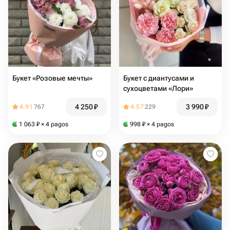
Букет «Розовые мечты»
Букет с диантусами и
сухоцветами «Лори»
4 250
₽
3 990
₽
4.91
767
4.57
229
1 063
₽
× 4 pagos
998
₽
× 4 pagos