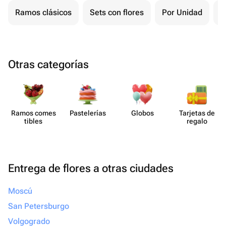
Ramos clásicos
Sets con flores
Por Unidad
P
Otras categorías
Ramos comes​
Paste​lerías
Globos
Tarjetas de
tibles
regalo
Entrega de flores a otras ciudades
Moscú
San Petersburgo
Volgogrado