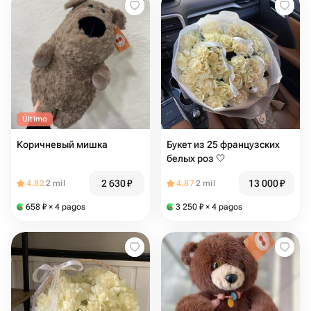
Último
Коричневый мишка
Букет из 25 французских
белых роз 🤍
2 630
₽
13 000
₽
4.82
2 mil
4.87
2 mil
658
₽
× 4 pagos
3 250
₽
× 4 pagos