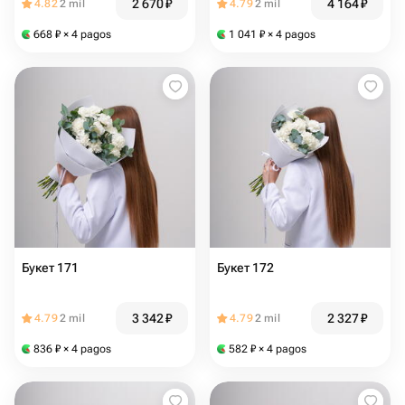
2 670
₽
4 164
₽
4.82
2 mil
4.79
2 mil
668
₽
× 4 pagos
1 041
₽
× 4 pagos
Букет 171
Букет 172
3 342
₽
2 327
₽
4.79
2 mil
4.79
2 mil
836
₽
× 4 pagos
582
₽
× 4 pagos