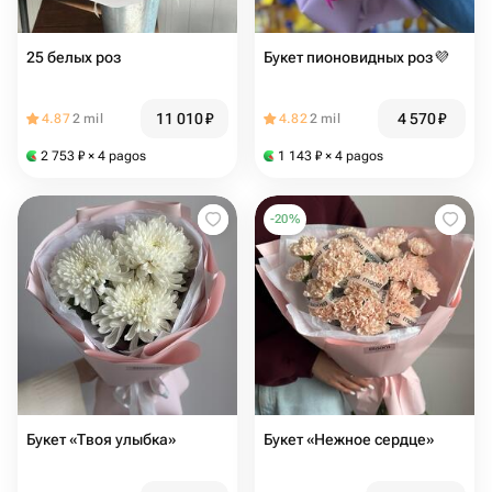
25 белых роз
Букет пионовидных роз💜
11 010
₽
4 570
₽
4.87
2 mil
4.82
2 mil
2 753
₽
× 4 pagos
1 143
₽
× 4 pagos
-
20
%
Букет «Твоя улыбка»
Букет «Нежное сердце»