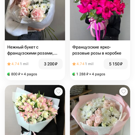
Нежный букет с
Французские ярко-
французскими розами,
розовые розы в коробке
хризантемой и веточкой
3 200
₽
5 150
₽
4.74
1 mil
4.74
1 mil
эвкалипта
800
₽
× 4 pagos
1 288
₽
× 4 pagos