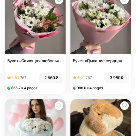
Букет «Сияющая любовь»
Букет «Дыхание сердца»
2 660
₽
3 950
₽
4.91
767
4.91
767
665
₽
× 4 pagos
988
₽
× 4 pagos