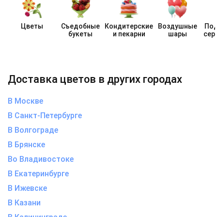
Цветы
Съедобные
Кондит​ерские
Воздушные
Под
букеты
и пекарни
шары
сер
Доставка цветов в других городах
В Москве
В Санкт-Петербурге
В Волгограде
В Брянске
Во Владивостоке
В Екатеринбурге
В Ижевске
В Казани