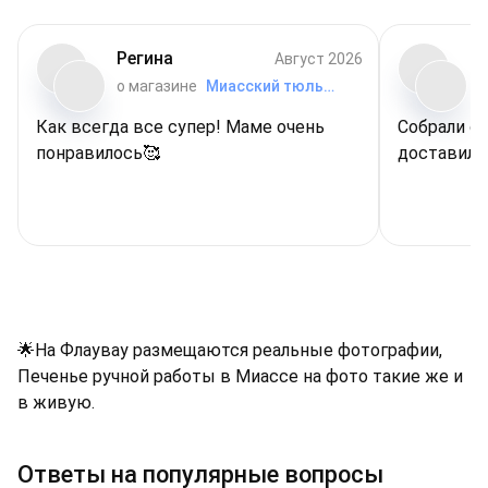
Регина
Август 2026
о магазине
Миасский тюльпан
о
Как всегда все супер! Маме очень
Собрали о
понравилось🥰
доставили 
за вашу ра
🌟На Флаувау размещаются реальные фотографии,
Печенье ручной работы в Миассе на фото такие же и
в живую.
Ответы на популярные вопросы