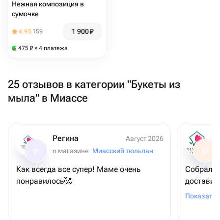
Нежная композиция в
сумочке
1 900
₽
4.95
159
475
₽
× 4 платежа
25 отзывов в категории "Букеты из
мыла" в Миассе
Регина
Август 2026
о магазине
Миасский тюльпан
Р
О
Как всегда все супер! Маме очень
Собрали 
понравилось🥰
доставил
вашу раб
Показать 