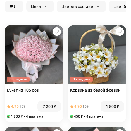
Цена
Цветы в составе
Цвет бук
Последний
Последний
Букет из 105 роз
Корзина из белой фрезии
7 200
₽
1 800
₽
4.95
159
4.95
159
1 800
₽
× 4 платежа
450
₽
× 4 платежа