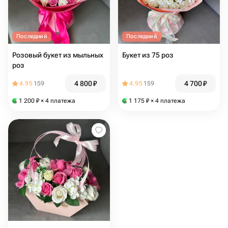
Последний
Последний
Розовый букет из мыльных
Букет из 75 роз
роз
4 800
₽
4 700
₽
4.95
159
4.95
159
1 200
₽
× 4 платежа
1 175
₽
× 4 платежа