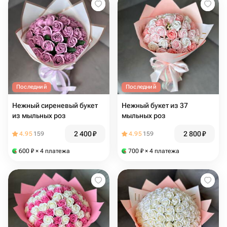
Последний
Последний
Нежный сиреневый букет
Нежный букет из 37
из мыльных роз
мыльных роз
2 400
₽
2 800
₽
4.95
159
4.95
159
600
₽
× 4 платежа
700
₽
× 4 платежа