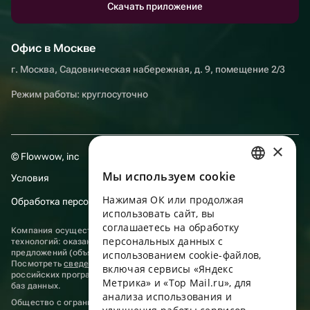
Скачать приложение
Офис в Москве
г. Москва, Садовническая набережная, д. 9, помещение 2/3
Режим работы: круглосуточно
×
© Flowwow, inc
Мы используем сookie
Условия
RUSSIAN
Нажимая ОК или продолжая
Обработка персональных данных
ENGLISH
использовать сайт, вы
UKRAINIAN
соглашаетесь на обработку
Компания осуществляет деятельность в области информационных
персональных данных с
технологий: оказание услуг в сети “Интернет” по размещению
PORTUGUESE
предложений (объявлений) продавцов о реализации товаров.
использованием cookie-файлов,
Посмотреть
сведения о программах
, включенных в реестр
включая сервисы «Яндекс
SPANISH
российских программ для электронных вычислительных машин и
Метрика» и «Top Mail.ru», для
баз данных.
анализа использования и
HUNGARIAN
Общество с ограниченной ответственностью «ФЛАУВАУ»