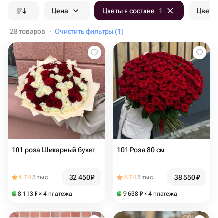
Цена
Цветы в составе
1
Цвет б
28 товаров
·
Очистить фильтры (1)
101 роза Шикарный букет
101 Роза 80 см
32 450
₽
38 550
₽
4.74
5 тыс.
4.74
5 тыс.
8 113
₽
× 4 платежа
9 638
₽
× 4 платежа