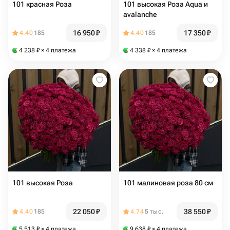
101 красная Роза
101 высокая Роза Aqua и
avalanche
16 950
₽
17 350
₽
4.40
185
4.40
185
4 238
₽
× 4 платежа
4 338
₽
× 4 платежа
101 высокая Роза
101 малиновая роза 80 см
22 050
₽
38 550
₽
4.40
185
4.74
5 тыс.
5 513
₽
× 4 платежа
9 638
₽
× 4 платежа