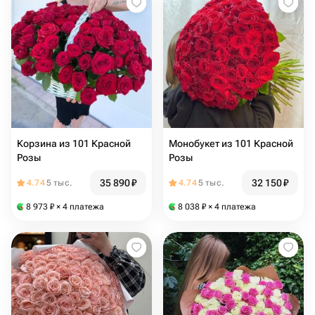
Корзина из 101 Красной
Монобукет из 101 Красной
Розы
Розы
35 890
₽
32 150
₽
4.74
5 тыс.
4.74
5 тыс.
8 973
₽
× 4 платежа
8 038
₽
× 4 платежа