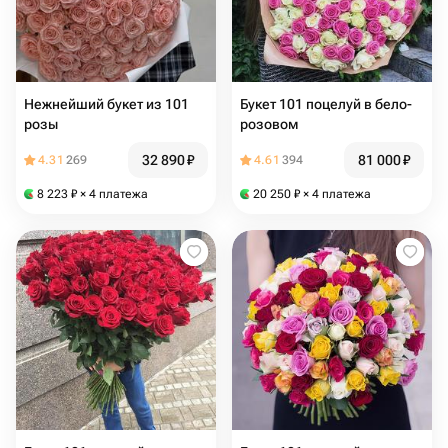
Нежнейший букет из 101
Букет 101 поцелуй в бело-
розы
розовом
32 890
₽
81 000
₽
4.31
269
4.61
394
8 223
₽
× 4 платежа
20 250
₽
× 4 платежа