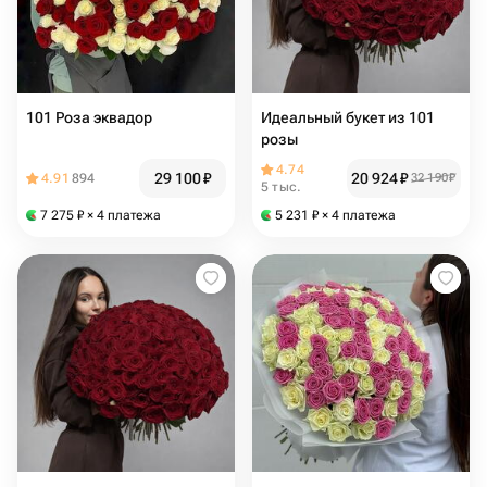
101 Роза эквадор
Идеальный букет из 101
розы
4.74
29 100
₽
20 924
₽
4.91
894
32 190
₽
5 тыс.
7 275
₽
× 4 платежа
5 231
₽
× 4 платежа