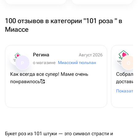
100 отзывов в категории "101 роза " в
Миассе
Регина
Август 2026
о магазине
Миасский тюльпан
Р
О
Как всегда все супер! Маме очень
Собрали 
понравилось🥰
доставил
вашу раб
Показать 
Букет роз из 101 штуки — это символ страсти и