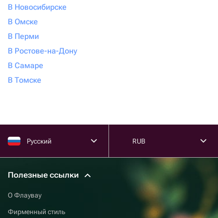
В Новосибирске
В Омске
В Перми
В Ростове-на-Дону
В Самаре
В Томске
Русский
RUB
Полезные ссылки
О Флаувау
Фирменный стиль