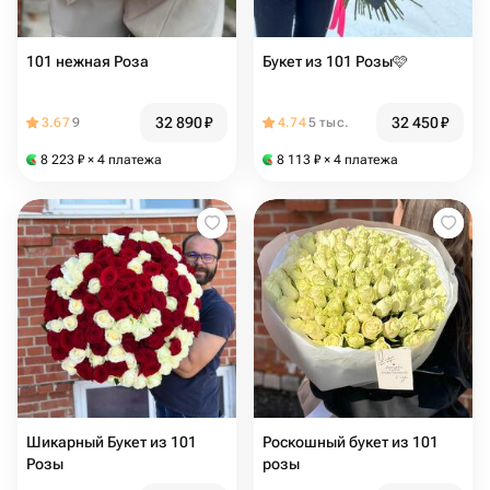
101 нежная Роза
Букет из 101 Розы🩷
32 890
₽
32 450
₽
3.67
9
4.74
5 тыс.
8 223
₽
× 4 платежа
8 113
₽
× 4 платежа
Шикарный Букет из 101
Роскошный букет из 101
Розы
розы