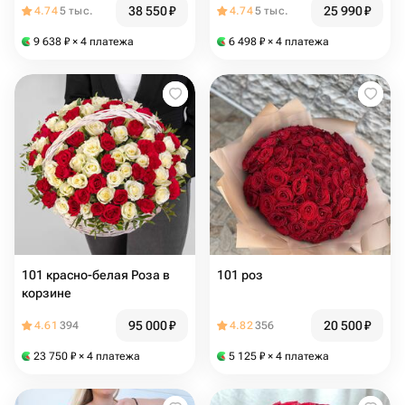
38 550
₽
25 990
₽
4.74
5 тыс.
4.74
5 тыс.
9 638
₽
× 4 платежа
6 498
₽
× 4 платежа
101 красно-белая Роза в
101 роз
корзине
95 000
₽
20 500
₽
4.61
394
4.82
356
23 750
₽
× 4 платежа
5 125
₽
× 4 платежа