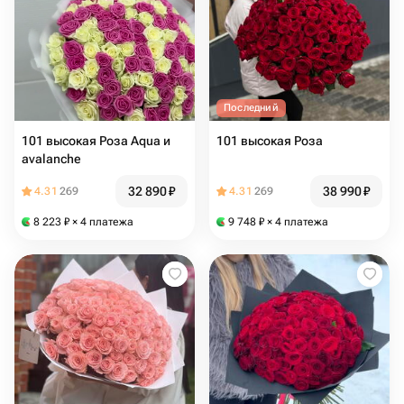
Последний
101 высокая Роза Aqua и
101 высокая Роза
avalanche
32 890
₽
38 990
₽
4.31
269
4.31
269
8 223
₽
× 4 платежа
9 748
₽
× 4 платежа