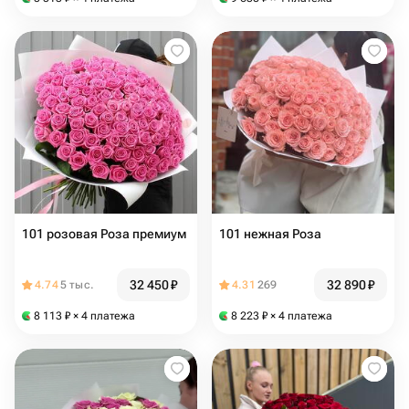
101 розовая Роза премиум
101 нежная Роза
32 450
₽
32 890
₽
4.74
5 тыс.
4.31
269
8 113
₽
× 4 платежа
8 223
₽
× 4 платежа