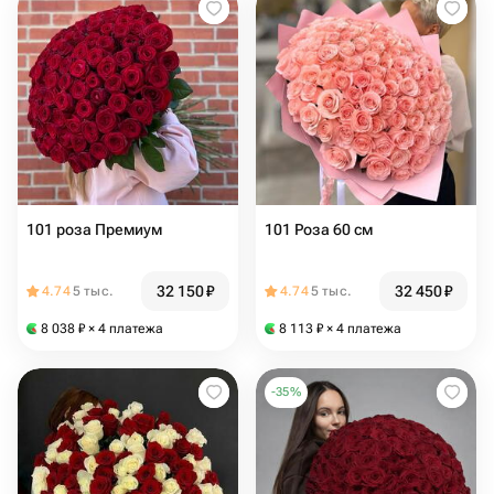
101 роза Премиум
101 Роза 60 см
32 150
₽
32 450
₽
4.74
5 тыс.
4.74
5 тыс.
8 038
₽
× 4 платежа
8 113
₽
× 4 платежа
-
35
%