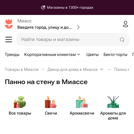
Магазины в 1300+ городах
Миасс
Введите город, улицу и дом доставки
Найти товары и магазины
Тренды
Корпоративным клиентам
Цветы
Бенто-торты
Товары в Миассе
Декор для дома в Миассе
Панно на 
Панно на стену в Миассе
Все товары
Свечи
Аром​асвечи
Ароматы для
дома