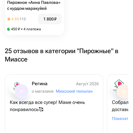
Пирожное «Анна Павлова»
с курдом маракуйей
1 800
₽
4.90
112
450
₽
× 4 платежа
25 отзывов в категории "Пирожные" в
Миассе
Регина
Август 2026
о магазине
Миасский тюльпан
Р
О
Как всегда все супер! Маме очень
Собрали 
понравилось🥰
доставил
вашу раб
Показать 