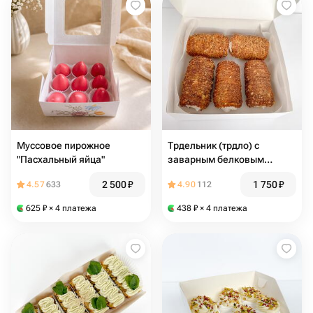
Муссовое пирожное
Трдельник (трдло) с
"Пасхальный яйца"
заварным белковым
кремом
2 500
₽
1 750
₽
4.57
633
4.90
112
625
₽
× 4 платежа
438
₽
× 4 платежа