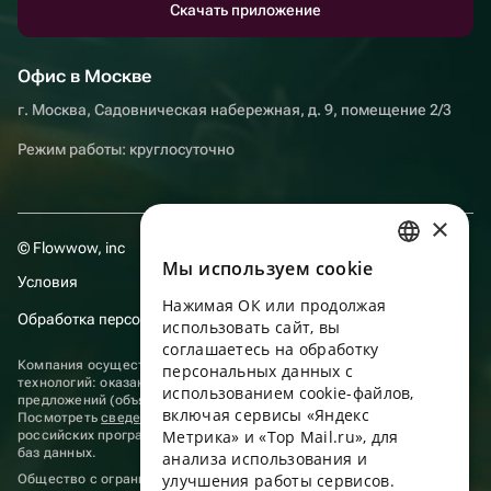
Скачать приложение
Офис в Москве
г. Москва, Садовническая набережная, д. 9, помещение 2/3
Режим работы: круглосуточно
×
© Flowwow, inc
Мы используем сookie
RUSSIAN
Условия
Нажимая ОК или продолжая
ENGLISH
Обработка персональных данных
использовать сайт, вы
UKRAINIAN
соглашаетесь на обработку
Компания осуществляет деятельность в области информационных
персональных данных с
технологий: оказание услуг в сети “Интернет” по размещению
PORTUGUESE
использованием cookie-файлов,
предложений (объявлений) продавцов о реализации товаров.
включая сервисы «Яндекс
Посмотреть
сведения о программах
, включенных в реестр
SPANISH
Метрика» и «Top Mail.ru», для
российских программ для электронных вычислительных машин и
баз данных.
анализа использования и
HUNGARIAN
улучшения работы сервисов.
Общество с ограниченной ответственностью «ФЛАУВАУ»