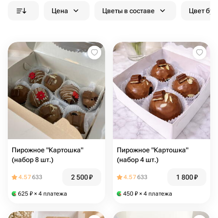
Цена
Цветы в составе
Цвет бук
Пирожное "Картошка"
Пирожное "Картошка"
(набор 8 шт.)
(набор 4 шт.)
2 500
₽
1 800
₽
4.57
633
4.57
633
625
₽
× 4 платежа
450
₽
× 4 платежа