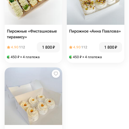
Пирожные «Фисташковые
Пирожное «Анна Павлова»
тирамису»
1 800
₽
1 800
₽
4.90
112
4.90
112
450
₽
× 4 платежа
450
₽
× 4 платежа