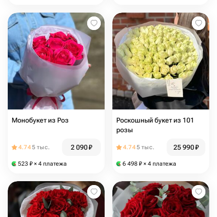
Монобукет из Роз
Роскошный букет из 101
розы
2 090
₽
25 990
₽
4.74
5 тыс.
4.74
5 тыс.
523
₽
× 4 платежа
6 498
₽
× 4 платежа