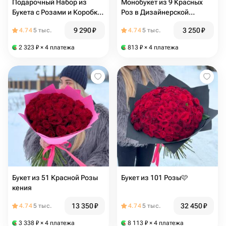
Подарочный Набор из
Монобукет из 9 Красных
Букета с Розами и Коробки
Роз в Дизайнерской
Конфет
Упаковке
9 290
₽
3 250
₽
4.74
5 тыс.
4.74
5 тыс.
2 323
₽
× 4 платежа
813
₽
× 4 платежа
Букет из 51 Красной Розы
Букет из 101 Розы🩷
кения
13 350
₽
32 450
₽
4.74
5 тыс.
4.74
5 тыс.
3 338
₽
× 4 платежа
8 113
₽
× 4 платежа