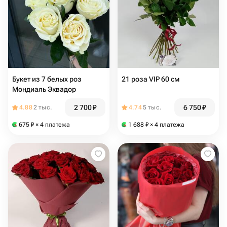
Букет из 7 белых роз
21 роза VIP 60 см
Мондиаль Эквадор
2 700
₽
6 750
₽
4.88
2 тыс.
4.74
5 тыс.
675
₽
× 4 платежа
1 688
₽
× 4 платежа