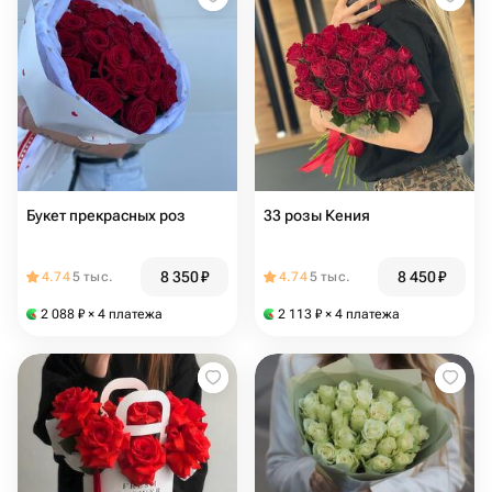
Букет прекрасных роз
33 розы Кения ️
8 350
₽
8 450
₽
4.74
5 тыс.
4.74
5 тыс.
2 088
₽
× 4 платежа
2 113
₽
× 4 платежа