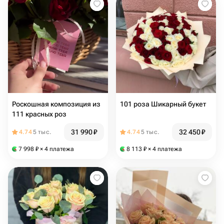
Роскошная композиция из
101 роза Шикарный букет
111 красных роз
31 990
₽
32 450
₽
4.74
5 тыс.
4.74
5 тыс.
7 998
₽
× 4 платежа
8 113
₽
× 4 платежа