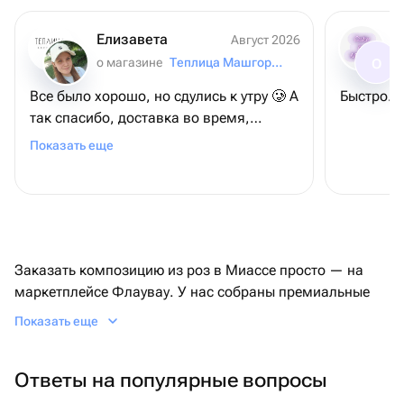
Елизавета
Август 2026
о магазине
Теплица Машгородок
О
Все было хорошо, но сдулись к утру 🥲 А
так спасибо, доставка во время,
шарики красивые)
Показать еще
Заказать композицию из роз в Миассе просто — на
маркетплейсе Флаувау. У нас собраны премиальные
французские розы или классические бутоны для
Показать еще
романтических случаев. Вы сможете купить розы по
цене от 330 руб, если нужно вписаться в конкретный
Ответы на популярные вопросы
бюджет. Продавец пришлет фото готовой композиции
в чат. После вашего одобрения курьер быстро и