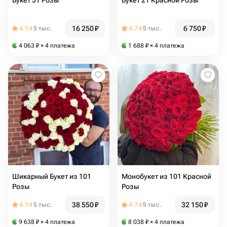
Букет 51 Розы
Букет 21 Красной Розы
16 250
₽
6 750
₽
4.74
5 тыс.
4.74
5 тыс.
4 063
₽
× 4 платежа
1 688
₽
× 4 платежа
Шикарный Букет из 101
Монобукет из 101 Красной
Розы
Розы
38 550
₽
32 150
₽
4.74
5 тыс.
4.74
5 тыс.
9 638
₽
× 4 платежа
8 038
₽
× 4 платежа