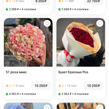
8 350
₽
22 750
₽
4.74
5 тыс.
4.31
269
2 088
₽
× 4 платежа
5 688
₽
× 4 платежа
51 роза микс
Букет Красных Роз️
16 250
₽
10 250
₽
4.74
5 тыс.
4.74
5 тыс.
4 063
₽
× 4 платежа
2 563
₽
× 4 платежа