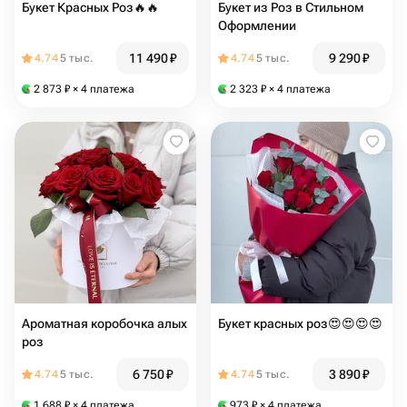
Букет Красных Роз️‍🔥️‍🔥
Букет из Роз в Стильном
Оформлении
11 490
₽
9 290
₽
4.74
5 тыс.
4.74
5 тыс.
2 873
₽
× 4 платежа
2 323
₽
× 4 платежа
Ароматная коробочка алых
Букет красных роз😍😍😍😍
роз
6 750
₽
3 890
₽
4.74
5 тыс.
4.74
5 тыс.
1 688
₽
× 4 платежа
973
₽
× 4 платежа