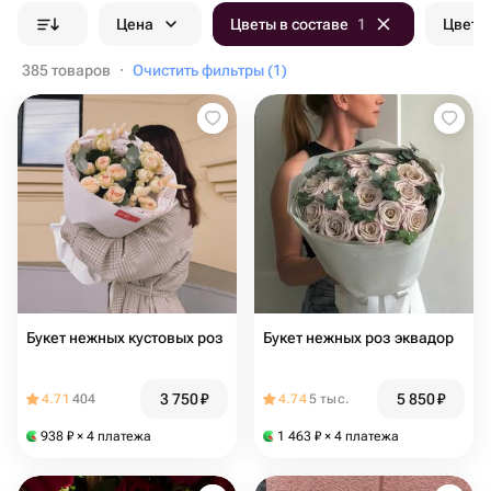
Цена
Цветы в составе
1
Цвет б
385 товаров
·
Очистить фильтры (1)
Букет нежных кустовых роз
Букет нежных роз эквадор
3 750
₽
5 850
₽
4.71
404
4.74
5 тыс.
938
₽
× 4 платежа
1 463
₽
× 4 платежа