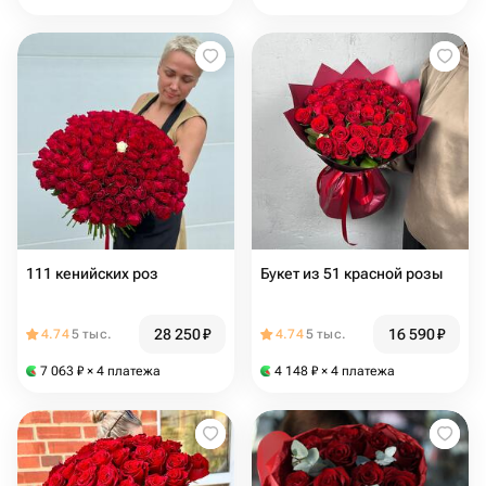
111 кенийских роз
Букет из 51 красной розы
28 250
₽
16 590
₽
4.74
5 тыс.
4.74
5 тыс.
7 063
₽
× 4 платежа
4 148
₽
× 4 платежа