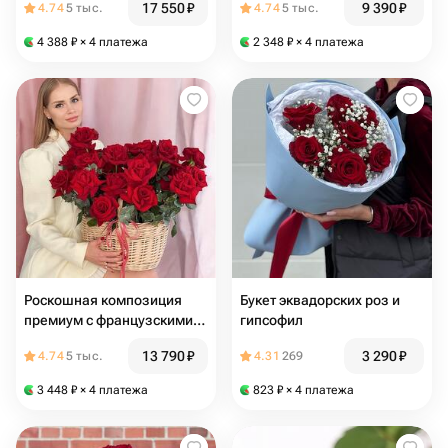
17 550
₽
9 390
₽
4.74
5 тыс.
4.74
5 тыс.
4 388
₽
× 4 платежа
2 348
₽
× 4 платежа
Роскошная композиция
Букет эквадорских роз и
премиум с французскими
гипсофил
розами
13 790
₽
3 290
₽
4.74
5 тыс.
4.31
269
3 448
₽
× 4 платежа
823
₽
× 4 платежа