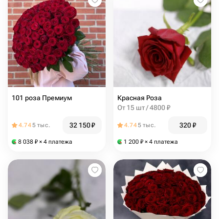
101 роза Премиум
Красная Роза
От 15 шт / 4800 ₽
32 150
₽
320
₽
4.74
5 тыс.
4.74
5 тыс.
8 038
₽
× 4 платежа
1 200
₽
× 4 платежа