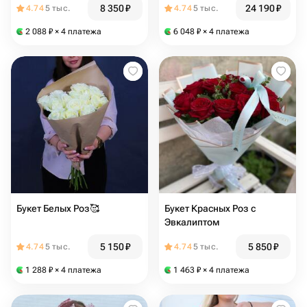
8 350
₽
24 190
₽
4.74
5 тыс.
4.74
5 тыс.
2 088
₽
× 4 платежа
6 048
₽
× 4 платежа
Букет Белых Роз🥰
Букет Красных Роз с
Эвкалиптом
5 150
₽
5 850
₽
4.74
5 тыс.
4.74
5 тыс.
1 288
₽
× 4 платежа
1 463
₽
× 4 платежа