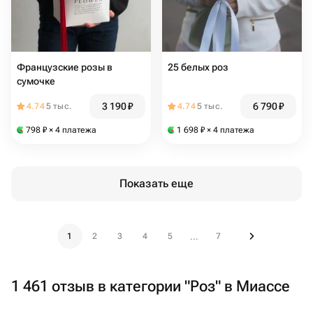
Французские розы в
25 белых роз
сумочке
3 190
₽
6 790
₽
4.74
5 тыс.
4.74
5 тыс.
798
₽
× 4 платежа
1 698
₽
× 4 платежа
Показать еще
1
2
3
4
5
7
...
1 461 отзыв в категории "Роз" в Миассе