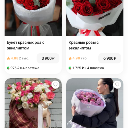
Букет красных роз с
Красные розы с
эвкалиптом
эвкалиптом
3 900
₽
6 900
₽
4.88
2 тыс.
4.90
776
975
₽
× 4 платежа
1 725
₽
× 4 платежа