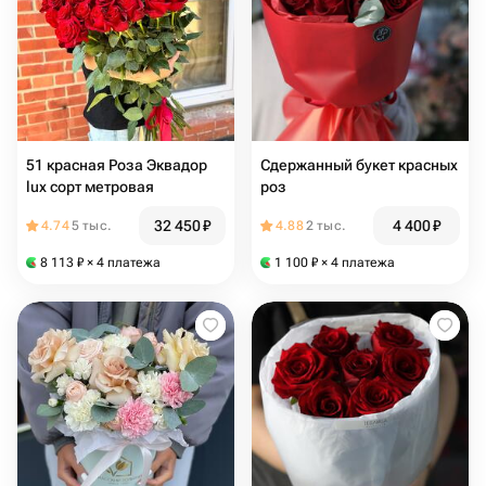
51 красная Роза Эквадор
Сдержанный букет красных
lux сорт метровая
роз
32 450
₽
4 400
₽
4.74
5 тыс.
4.88
2 тыс.
8 113
₽
× 4 платежа
1 100
₽
× 4 платежа