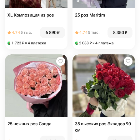
XL Композиция из роз
25 роз Maritim
6 890
₽
8 350
₽
4.74
5 тыс.
4.74
5 тыс.
1 723
₽
× 4 платежа
2 088
₽
× 4 платежа
25 нежных роз Саида
35 высоких роз Эквадор 90
см