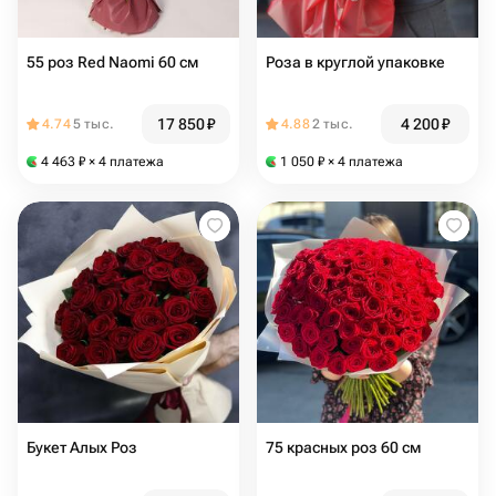
55 роз Red Naomi 60 см
Роза в круглой упаковке
17 850
₽
4 200
₽
4.74
5 тыс.
4.88
2 тыс.
4 463
₽
× 4 платежа
1 050
₽
× 4 платежа
Букет Алых Роз
75 красных роз 60 см