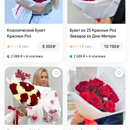
Классический букет
Букет из 25 Красных Роз
Красных Роз
Эквадор ко Дню Матери
8 350
₽
10 750
₽
4.74
5 тыс.
4.74
5 тыс.
2 088
₽
× 4 платежа
2 688
₽
× 4 платежа