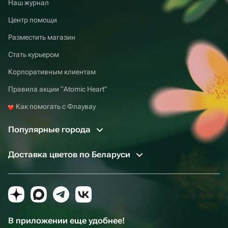
Наш журнал
Вы можете видеть этапы заказа онлайн с помощью
пуш-уведомлений или СМС.
Центр помощи
Разместить магазин
Стать курьером
Корпоративным клиентам
Правила акции “Atomic Heart”
Как помогать с Флаувау
Популярные города
Доставка цветов по Беларуси
В приложении еще удобнее!