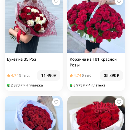
Букет из 35 Роз
Корзина из 101 Красной
Розы
11 490
₽
35 890
₽
4.74
5 тыс.
4.74
5 тыс.
2 873
₽
× 4 платежа
8 973
₽
× 4 платежа