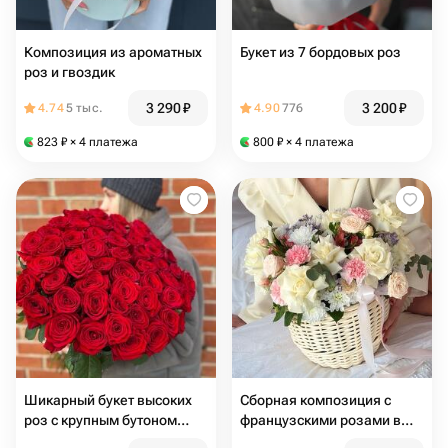
Композиция из ароматных
Букет из 7 бордовых роз
роз и гвоздик
3 290
₽
3 200
₽
4.74
5 тыс.
4.90
776
823
₽
× 4 платежа
800
₽
× 4 платежа
Шикарный букет высоких
Сборная композиция с
роз с крупным бутоном
французскими розами в
51шт
кашпо ручной работы