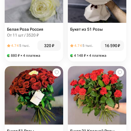
Белая Роза Россия
Букет из 51 Розы
От 11 шт / 3520 ₽
320
₽
16 590
₽
4.74
5 тыс.
4.74
5 тыс.
880
₽
× 4 платежа
4 148
₽
× 4 платежа