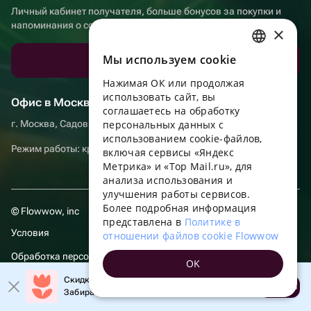
Личный кабинет получателя, больше бонусов за покупки и
напоминания о событиях
×
Мы используем сookie
Скачать приложение
RUSSIAN
Нажимая ОК или продолжая
ENGLISH
использовать сайт, вы
Офис в Москве
UKRAINIAN
соглашаетесь на обработку
г. Москва, Садовническая набережная, д. 9, помещение 2/3
персональных данных с
PORTUGUESE
использованием cookie-файлов,
Режим работы: круглосуточно
включая сервисы «Яндекс
SPANISH
Метрика» и «Top Mail.ru», для
анализа использования и
HUNGARIAN
улучшения работы сервисов.
ITALIAN
Более подробная информация
© Flowwow, inc
представлена в
Политике в
FRENCH
Условия
отношении файлов cookie Flowwow
TURKISH
Обработка персональных данных
OK
GERMAN
Скидка до 10% на первый заказ!
Компания осуществляет деятельность в области информационных
Открыть
Забирайте промокод в приложении!
технологий: оказание услуг в сети “Интернет” по размещению
POLISH
предложений (объявлений) продавцов о реализации товаров.