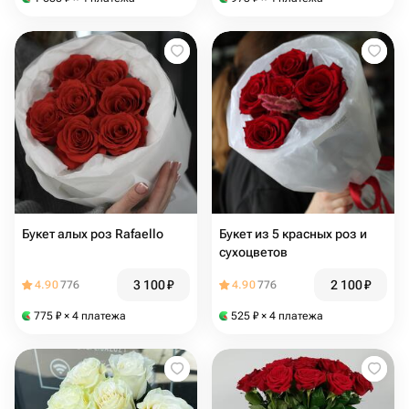
Букет алых роз Rafaello
Букет из 5 красных роз и
сухоцветов
3 100
₽
2 100
₽
4.90
776
4.90
776
775
₽
× 4 платежа
525
₽
× 4 платежа