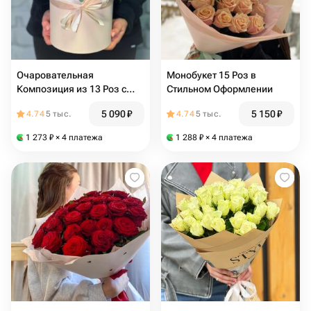
Очаровательная
Монобукет 15 Роз в
Композиция из 13 Роз с
Стильном Оформлении
Эвкалиптом
5 090
₽
5 150
₽
4.74
5 тыс.
4.74
5 тыс.
1 273
₽
× 4 платежа
1 288
₽
× 4 платежа