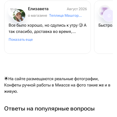
Елизавета
Август 2026
о магазине
Теплица Машгородок
О
Все было хорошо, но сдулись к утру 🥲 А
так спасибо, доставка во время,
шарики красивые)
Показать еще
🌟На сайте размещаются реальные фотографии,
Конфеты ручной работы в Миассе на фото такие же и в
живую.
Ответы на популярные вопросы