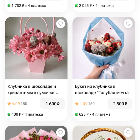
1 782
₽
× 4 платежа
2 025
₽
× 4 платежа
Клубника в шоколаде и
Букет из клубники в
хризантемы в сумочке
шоколаде "Голубая мечта"
"Розовый рассвет"
1 600
₽
2 500
₽
4.09
150
4.09
150
400
₽
× 4 платежа
625
₽
× 4 платежа