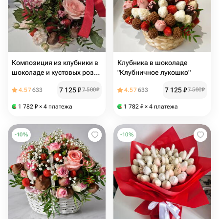
Композиция из клубники в
Клубника в шоколаде
шоколаде и кустовых роз
"Клубничное лукошко"
"Розовый сад"
7 125
₽
7 125
₽
4.57
633
7 500
₽
4.57
633
7 500
₽
1 782
₽
× 4 платежа
1 782
₽
× 4 платежа
-
10
%
-
10
%