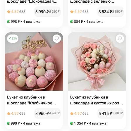
шоколаде "Шоколадная
шоколаде с зеленью
элегия"
фисташки "Феерия"
3 990
₽
3 534
₽
4.57
633
4 200
₽
4.57
633
3 800
₽
998
₽
× 4 платежа
884
₽
× 4 платежа
-
12
%
Букет из клубники в
Букет из клубники в
шоколаде "Клубничное
шоколаде и кустовых роз
конфетти"
"Пудровое облако"
3 960
₽
5 415
₽
4.57
633
4 500
₽
4.57
633
5 700
₽
990
₽
× 4 платежа
1 354
₽
× 4 платежа