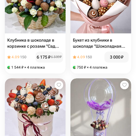
Клубника в шоколаде в
Букет из клубники в
корзинке с розами "Сад
шоколаде "Шоколадная
наслаждений"
палитра"
6 175
₽
3 000
₽
4.09
150
6 500
₽
4.09
150
1 544
₽
× 4 платежа
750
₽
× 4 платежа