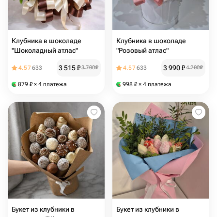
Клубника в шоколаде
Клубника в шоколаде
"Шоколадный атлас"
"Розовый атлас"
3 515
₽
3 990
₽
4.57
633
3 700
₽
4.57
633
4 200
₽
879
₽
× 4 платежа
998
₽
× 4 платежа
Букет из клубники в
Букет из клубники в