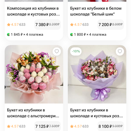
Композиция из клубники в
Букет из клубники в белом
шоколаде и кустовых роз
шоколаде "Белый шик"
"Розовый шёпот"
7 380
₽
7 200
₽
4.57
633
8 200
₽
4.57
633
8 000
₽
1 845
₽
× 4 платежа
1 800
₽
× 4 платежа
-
10
%
Букет из клубники в
Букет из клубники в
шоколаде с альстромерией
шоколаде и кустовых роз
"Пудровые мечты"
"Сиреневый туман"
7 125
₽
8 100
₽
4.57
633
7 500
₽
4.57
633
9 000
₽