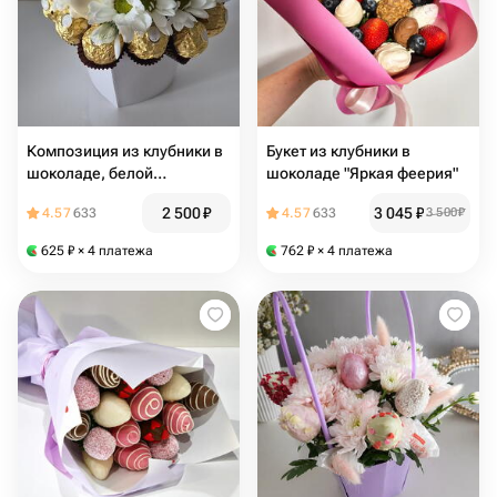
Композиция из клубники в
Букет из клубники в
шоколаде, белой
шоколаде "Яркая феерия"
хризантемы и конфет
2 500
₽
3 045
₽
4.57
633
4.57
633
3 500
₽
"Ферреро Роше"
625
₽
× 4 платежа
762
₽
× 4 платежа