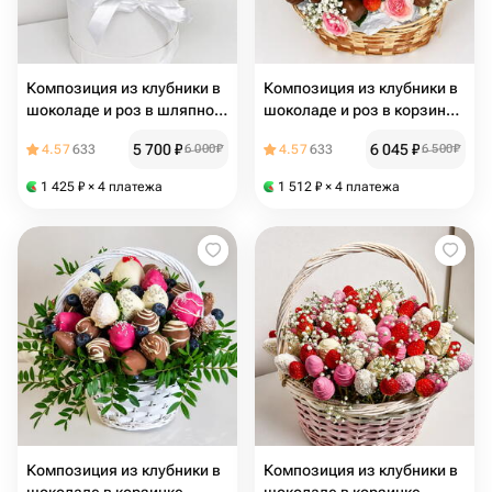
Композиция из клубники в
Композиция из клубники в
шоколаде и роз в шляпной
шоколаде и роз в корзинке
коробке "Нежные мечты"
"Цветочный каприз"
5 700
₽
6 045
₽
4.57
633
6 000
₽
4.57
633
6 500
₽
1 425
₽
× 4 платежа
1 512
₽
× 4 платежа
Композиция из клубники в
Композиция из клубники в