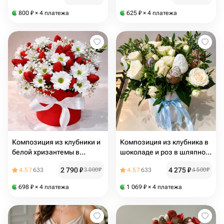
800
₽
× 4 платежа
625
₽
× 4 платежа
Композиция из клубники и
Композиция из клубника в
белой хризантемы в
шоколаде и роз в шляпной
шляпной коробке "Красное
коробке "Изысканный дуэт"
2 790
₽
4 275
₽
4.57
633
3 000
₽
4.57
633
4 500
₽
и белое"
698
₽
× 4 платежа
1 069
₽
× 4 платежа