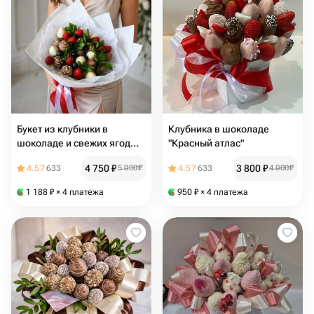
Букет из клубники в
Клубника в шоколаде
шоколаде и свежих ягод
"Красный атлас"
"Ягодный фреш"
4 750
₽
3 800
₽
4.57
633
5 000
₽
4.57
633
4 000
₽
1 188
₽
× 4 платежа
950
₽
× 4 платежа