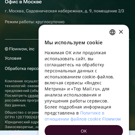
Офис в Москве
г. Москва, Садовническая набережная, д. 9, помещение 2/3
Режим работы: круглосуточно
×
Мы используем сookie
RUSSIAN
© Flowwow, inc
Нажимая ОК или продолжая
ENGLISH
Условия
использовать сайт, вы
UKRAINIAN
соглашаетесь на обработку
Обработка персональных данных
персональных данных с
PORTUGUESE
использованием cookie-файлов,
Компания осуществляет деятельность в области информационных
включая сервисы «Яндекс
SPANISH
технологий: оказание услуг в сети “Интернет” по размещению
Метрика» и «Top Mail.ru», для
предложений (объявлений) продавцов о реализации товаров.
анализа использования и
HUNGARIAN
Посмотреть
сведения о программах
, включенных в реестр
улучшения работы сервисов.
российских программ для электронных вычислительных машин и
ITALIAN
баз данных.
Более подробная информация
представлена в
Политике в
Общество с ограниченной ответственностью «ФЛАУВАУ»
FRENCH
ОГРН 1207700263198, ИНН 9702020445
отношении файлов cookie Flowwow
Юридический адрес: г. Москва, вн.тер. г. Муниципальный округ
TURKISH
Замоскворечье, наб. Садовническая, д. 9, помещ. 2/3.
OK
hello@flowwow.com
8 800 555-16-15