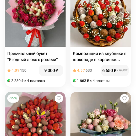
Премиальный букет
Композиция из клубники в
"Ягодный люкс с розами"
шоколаде в корзинке
"Бархатный туман"
9 000
₽
6 650
₽
4.09
150
4.57
633
7 000
₽
2 250
₽
× 4 платежа
1 663
₽
× 4 платежа
-
25
%