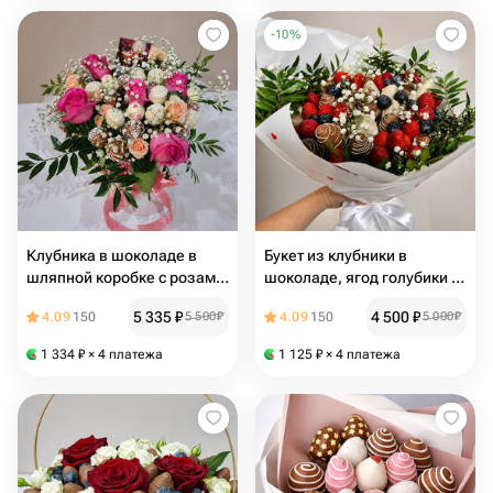
-
10
%
Клубника в шоколаде в
Букет из клубники в
шляпной коробке с розами
шоколаде, ягод голубики и
"Цветочная роскошь"
гипсофилы "Ягодный бум"
5 335
₽
4 500
₽
4.09
150
5 500
₽
4.09
150
5 000
₽
1 334
₽
× 4 платежа
1 125
₽
× 4 платежа