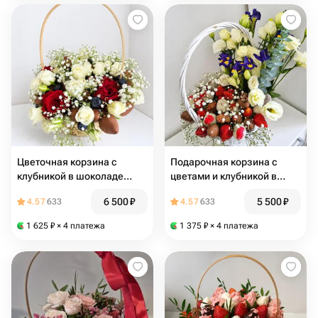
Цветочная корзина с
Подарочная корзина с
клубникой в шоколаде
цветами и клубникой в
«Нежный акцент»
шоколаде 🍓
6 500
₽
5 500
₽
4.57
633
4.57
633
1 625
₽
× 4 платежа
1 375
₽
× 4 платежа