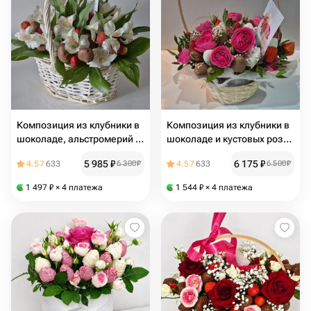
Композиция из клубники в
Композиция из клубники в
шоколаде, альстромерий и
шоколаде и кустовых роз
рускуса "Райский сад"
"Очарование"
5 985
₽
6 175
₽
4.57
633
6 300
₽
4.57
633
6 500
₽
1 497
₽
× 4 платежа
1 544
₽
× 4 платежа