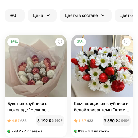
Цена
Цветы в составе
Цвет бук
-
16
%
-
33
%
Букет из клубники в
Композиция из клубники и
шоколаде "Нежное
белой хризантемы "Аромат
объятие"
лета"
3 192
₽
3 350
₽
4.57
633
3 800
₽
4.57
633
5 000
₽
798
₽
× 4 платежа
838
₽
× 4 платежа