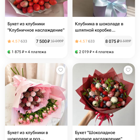
Букет из клубники
Клубника в шоколаде в
"Клубничное наслаждение"
шляпной коробке
«Нежность для классного
7 500
₽
8 075
₽
4.57
633
10 000
₽
4.57
633
8 500
₽
руководителя»
1 875
₽
× 4 платежа
2 019
₽
× 4 платежа
Букет из клубники в
Букет "Шоколадное
шоколаде и роз
ягодное наслаждение"