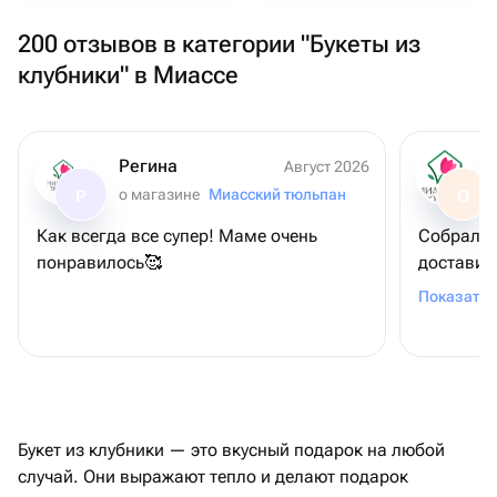
200 отзывов в категории "Букеты из
клубники" в Миассе
Регина
Август 2026
о магазине
Миасский тюльпан
Р
О
Как всегда все супер! Маме очень
Собрали 
понравилось🥰
доставил
вашу раб
Показать 
Букет из клубники — это вкусный подарок на любой
случай. Они выражают тепло и делают подарок