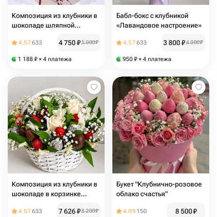
Композиция из клубники в
Бабл-бокс с клубникой
шоколаде шляпной
«Лавандовое настроение»
коробке "Ягодный крафт"
4 750
₽
3 800
₽
4.57
633
5 000
₽
4.57
633
4 000
₽
1 188
₽
× 4 платежа
950
₽
× 4 платежа
Композиция из клубники в
Букет "Клубнично-розовое
шоколаде в корзинке
облако счастья"
"Королевский сад"
7 626
₽
8 500
₽
4.57
633
8 200
₽
4.09
150