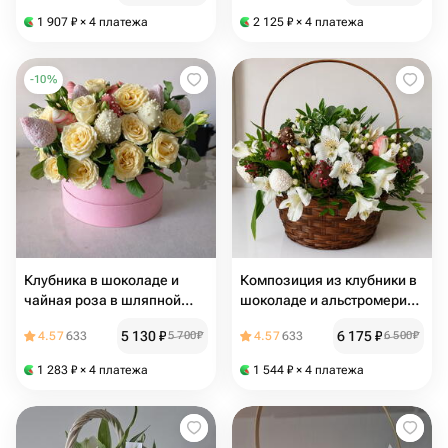
1 907
₽
× 4 платежа
2 125
₽
× 4 платежа
-
10
%
Клубника в шоколаде и
Композиция из клубники в
чайная роза в шляпной
шоколаде и альстромерий
коробке "Сладкий романс"
"Гармония"
5 130
₽
6 175
₽
4.57
633
5 700
₽
4.57
633
6 500
₽
1 283
₽
× 4 платежа
1 544
₽
× 4 платежа