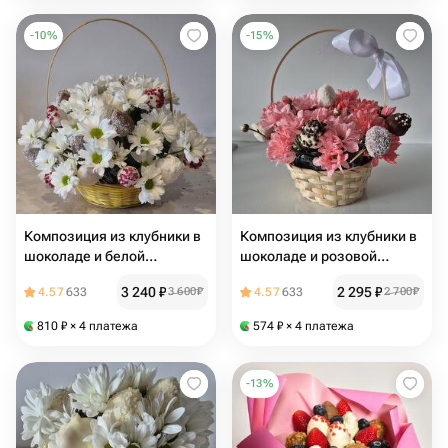
-
10
%
-
15
%
Композиция из клубники в
Композиция из клубники в
шоколаде и белой
шоколаде и розовой
хризантемы "Сладкая
хризантемы "Грёзы"
3 240
₽
2 295
₽
4.57
633
3 600
₽
4.57
633
2 700
₽
нежность"
810
₽
× 4 платежа
574
₽
× 4 платежа
-
13
%