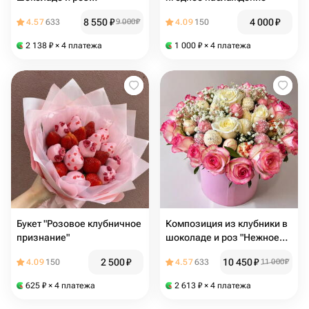
«Клубничная нежность»
8 550
₽
4 000
₽
4.57
633
9 000
₽
4.09
150
2 138
₽
× 4 платежа
1 000
₽
× 4 платежа
Букет "Розовое клубничное
Композиция из клубники в
признание"
шоколаде и роз "Нежное
признание"
2 500
₽
10 450
₽
4.09
150
4.57
633
11 000
₽
625
₽
× 4 платежа
2 613
₽
× 4 платежа