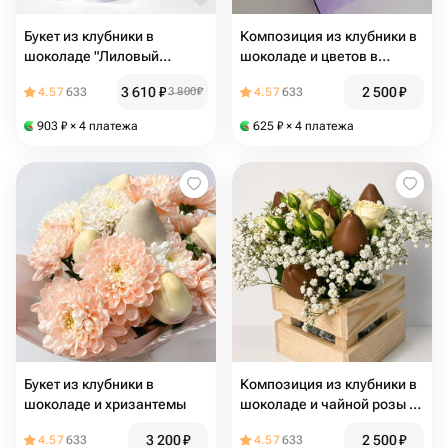
Букет из клубники в
Композиция из клубники в
шоколаде "Лиловый
шоколаде и цветов в
соблазн"
сумочке
3 610
₽
2 500
₽
4.57
633
3 800
₽
4.57
633
903
₽
× 4 платежа
625
₽
× 4 платежа
Букет из клубники в
Композиция из клубники в
шоколаде и хризантемы
шоколаде и чайной розы в
деревянном ящике
3 200
₽
2 500
₽
4.57
633
4.57
633