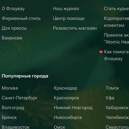
О Флаувау
Наш журнал
Стать курь
Фирменный стиль
Центр помощи
Корпорати
клиентам
Для прессы
Разместить магазин
Правила ак
Вакансии
“Atomic Hea
Как помога
Флаувау
Популярные города
Москва
Краснодар
Томск
Санкт-Петербург
Красноярск
Уфа
Волгоград
Нижний Новгород
Хабаровск
Брянск
Новосибирск
Челябинск
Владивосток
Омск
Севастопо