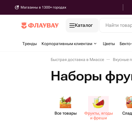
Магазины в 1300+ городах
Каталог
Найти това
Тренды
Корпоративным клиентам
Цветы
Бенто
Быстрая доставка в Миассе
Вкусные 
Наборы фру
Все товары
Фрукты, ягоды
Слад
и фреши