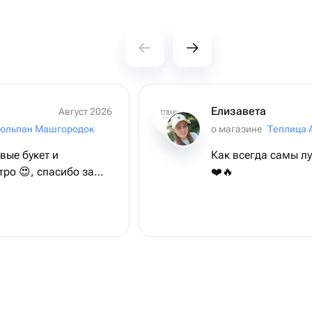
Елизавета
Август 2026
тюльпан Машгородок
о магазине
Теплица 
вые букет и
Как всегда самы л
тро 😍, спасибо за
❤️🔥