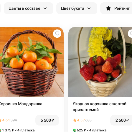
Цветы в составе
Цвет букета
Рейтинг
Корзинка Мандаринка
Ягодная корзинка с желтой
хризантемой
5 500
₽
2 500
₽
4.61
394
4.57
633
1 375
₽
× 4 платежа
625
₽
× 4 платежа