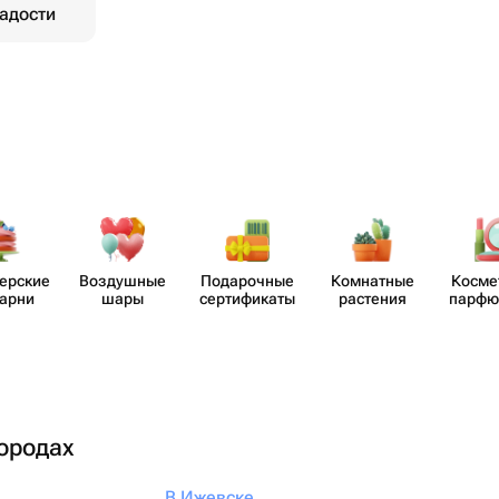
адости
​ерские
Воздушные
Пода​рочные
Комнатные
Косме
карни
шары
серти​фикаты
растения
парф​
городах
В Ижевске