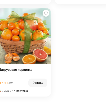
Цитрусовая корзинка
9 500
₽
4.61
394
2 375
₽
× 4 платежа