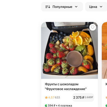
Популярные
Цена
Фрукты с шоколадом
"Фруктовое наслаждение"
2 375
₽
4.57
633
2 500
₽
594
₽
× 4 платежа