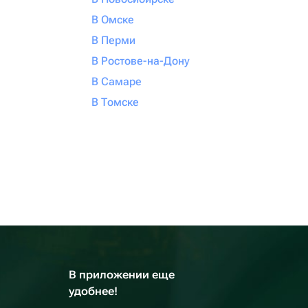
В Омске
В Перми
В Ростове-на-Дону
В Самаре
В Томске
В приложении еще
удобнее!