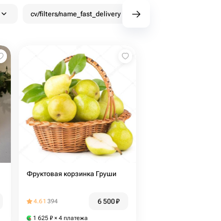
cv/filters/name_fast_delivery
Скидки
Бону
Фруктовая корзинка Груши
6 500
₽
4.61
394
1 625
₽
× 4 платежа