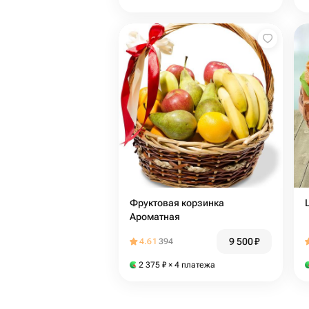
Фруктовая корзинка
Ароматная
9 500
₽
4.61
394
2 375
₽
× 4 платежа