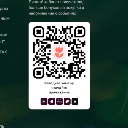
Личный кабинет получателя,
больше бонусов за покупки и
ером
напоминания о событиях
вным
ции
rt”
ть с
Наведите камеру,
скачайте
приложение
ль