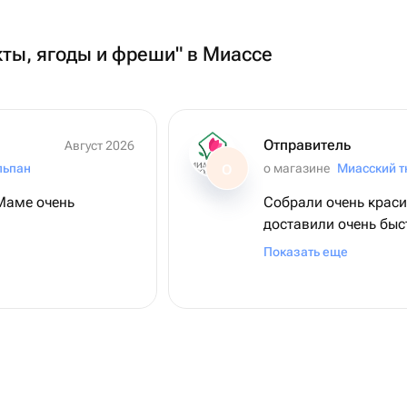
кты, ягоды и фреши" в Миассе
Отправитель
Август 2026
льпан
о магазине
Миасский 
О
 Маме очень
Собрали очень краси
доставили очень быс
вашу работу
Показать еще