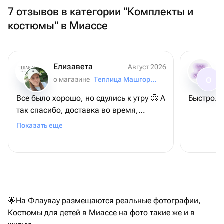
7 отзывов в категории "Комплекты и
костюмы" в Миассе
Елизавета
Август 2026
о магазине
Теплица Машгородок
О
Все было хорошо, но сдулись к утру 🥲 А
так спасибо, доставка во время,
шарики красивые)
Показать еще
🌟На Флаувау размещаются реальные фотографии,
Костюмы для детей в Миассе на фото такие же и в