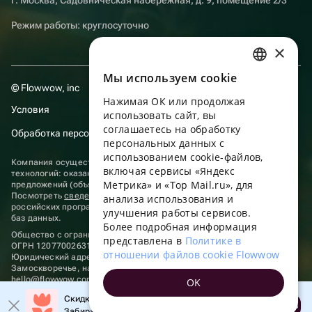
Режим работы: круглосуточно
×
Мы используем сookie
RUSSIAN
© Flowwow, inc
Нажимая ОК или продолжая
ENGLISH
Условия
использовать сайт, вы
UKRAINIAN
соглашаетесь на обработку
Обработка персональных данных
персональных данных с
PORTUGUESE
использованием cookie-файлов,
Компания осуществляет деятельность в области информационных
включая сервисы «Яндекс
технологий: оказание услуг в сети “Интернет” по размещению
SPANISH
Метрика» и «Top Mail.ru», для
предложений (объявлений) продавцов о реализации товаров.
Посмотреть
сведения о программах
, включенных в реестр
анализа использования и
HUNGARIAN
российских программ для электронных вычислительных машин и
улучшения работы сервисов.
баз данных.
ITALIAN
Более подробная информация
Общество с ограниченной ответственностью «ФЛАУВАУ»
представлена в
Политике в
FRENCH
ОГРН 1207700263198, ИНН 9702020445
отношении файлов cookie Flowwow
Юридический адрес: г. Москва, вн.тер. г. Муниципальный округ
Замоскворечье, наб. Садовническая, д. 9, помещ. 2/3.
TURKISH
hello@flowwow.com
8 800 555-16-15
OK
GERMAN
Применяются
рекомендательные технологии
Скидка до 10% на первый заказ!
Открыть
Забирайте промокод в приложении!