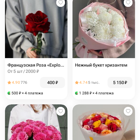
Французская Роза «Explorer»
Нежный букет хризантем
От 5 шт / 2000 ₽
400
₽
5 150
₽
4.90
776
4.74
5 тыс.
500
₽
× 4 платежа
1 288
₽
× 4 платежа