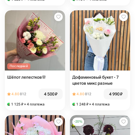
Последний
Шёпот лепестков🌸
Дофаминовый букет - 7
цветов микс разные
4 500
₽
4 990
₽
4.80
812
4.80
812
1 125
₽
× 4 платежа
1 248
₽
× 4 платежа
-
20
%