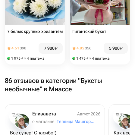
7 белых крупных хризантем
Гигантский букет
7 900
₽
5 900
₽
4.61
390
4.82
356
1 975
₽
× 4 платежа
1 475
₽
× 4 платежа
86 отзывов в категории "Букеты
необычные" в Миассе
Елизавета
Август 2026
о магазине
Теплица Машгородок
Все супер! Спасибо!)
Как всегд