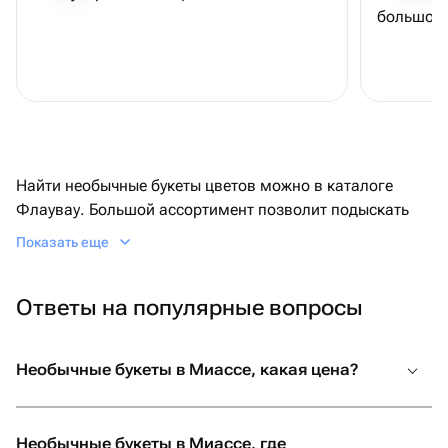
большое!
Найти необычные букеты цветов можно в каталоге
Флаувау. Большой ассортимент позволит подыскать
эффектную композицию, например стильные букеты с
Показать еще
экзотическими цветами или сухоцветами для женщин.
Недорогая доставка на дом или в кафе, скидки и
Ответы на популярные вопросы
выгодные цены — загляните на сайт.
Где заказать необычные букеты цветов в
Необычные букеты в Миассе, какая цена?
Миассе
Экстравагантными называются композиции, которые
Необычные букеты в Миассе, где