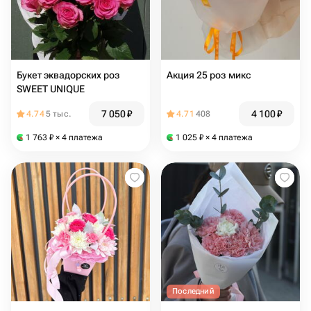
Букет эквадорских роз
Акция 25 роз микс
SWEET UNIQUE
7 050
₽
4 100
₽
4.74
5 тыс.
4.71
408
1 763
₽
× 4 платежа
1 025
₽
× 4 платежа
Последний