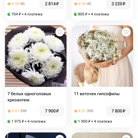
2 814
₽
3 220
₽
4.56
40
4.56
40
704
₽
× 4 платежа
805
₽
× 4 платежа
7 белых одноголовых
11 веточек гипсофилы
хризантем
7 900
₽
7 800
₽
4.61
390
4.61
390
1 975
₽
× 4 платежа
1 950
₽
× 4 платежа