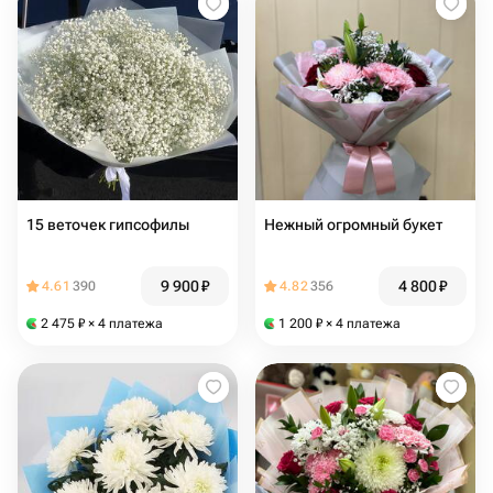
15 веточек гипсофилы
Нежный огромный букет
9 900
₽
4 800
₽
4.61
390
4.82
356
2 475
₽
× 4 платежа
1 200
₽
× 4 платежа