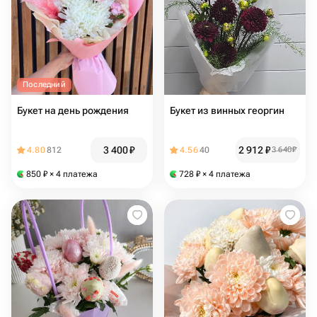
Последний
Букет на день рождения
Букет из винных георгин
3 400
₽
2 912
₽
4.80
812
4.56
40
3 640
₽
850
₽
× 4 платежа
728
₽
× 4 платежа