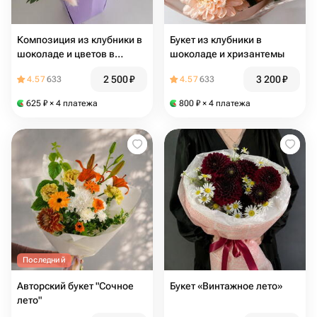
Композиция из клубники в
Букет из клубники в
шоколаде и цветов в
шоколаде и хризантемы
сумочке
2 500
₽
3 200
₽
4.57
633
4.57
633
625
₽
× 4 платежа
800
₽
× 4 платежа
Последний
Авторский букет "Сочное
Букет «Винтажное лето»
лето"