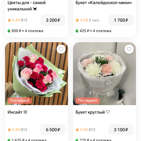
Цветы для - самой
Букет «Калейдоскоп-мини»
уникальной 💓
3 200
₽
1 700
₽
4.80
812
4.88
2 тыс.
800
₽
× 4 платежа
425
₽
× 4 платежа
Последний
Последний
Инсайт 🌸
Букет круглый 🤍
6 500
₽
3 100
₽
4.80
812
4.80
812
1 625
₽
× 4 платежа
775
₽
× 4 платежа