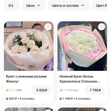
Цена
Цветы в составе
Цвет бук
Букет с нежными розами
Нежный Букет Белых
Жемчуг
Хризантем в Стильном
Оформлении
3 450
₽
7 790
₽
4.71
408
4.74
5 тыс.
863
₽
× 4 платежа
1 948
₽
× 4 платежа