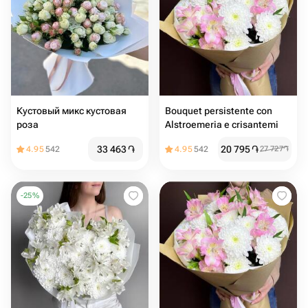
Кустовый микс кустовая
Bouquet persistente con
роза
Alstroemeria e crisantemi
33 463
֏
20 795
֏
4.95
542
4.95
542
27 727
֏
-
25
%