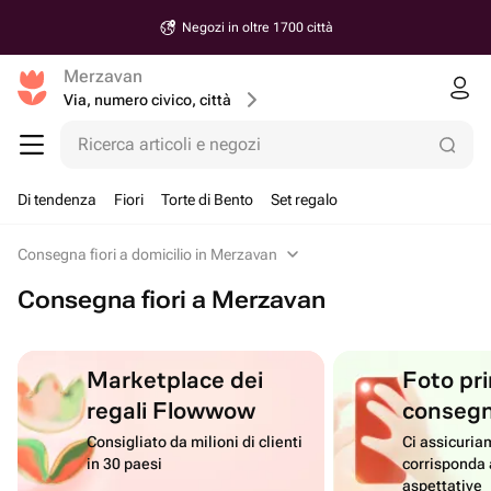
Negozi in oltre 1700 città
Merzavan
Via, numero civico, città
Ricerca articoli e negozi
Di tendenza
Fiori
Torte di Bento
Set regalo
Consegna fiori a domicilio in Merzavan
Consegna fiori a Merzavan
Marketplace dei
Foto pri
regali Flowwow
conseg
Consigliato da milioni di clienti
Ci assicuriam
in 30 paesi
corrisponda 
aspettative