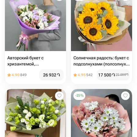
Авторский букет с
Солнечная радость: букет с
хризантемой,
подсолнухами (полсолнух ,
альстромерией и хлопком
букет , гелиантус )
26 932
֏
17 500
֏
4.90
849
4.95
542
25 000
֏
-
25
%