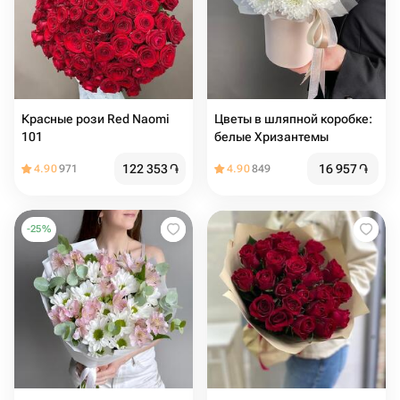
Красные рози Red Naomi
Цвeты в шляпной коробке:
101
белые Хризантемы
122 353
֏
16 957
֏
4.90
971
4.90
849
-
25
%