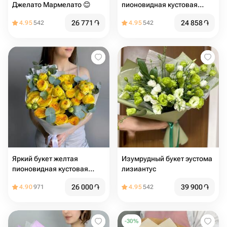
Джелато Мармелато 😊
пионовидная кустовая
роза
26 771
֏
24 858
֏
4.95
542
4.95
542
Яркий букет желтая
Изумрудный букет эустома
пионовидная кустовая
лизиантус
роза
26 000
֏
39 900
֏
4.90
971
4.95
542
-
30
%