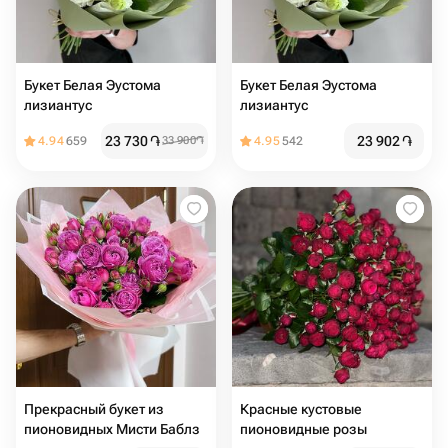
Букет Белая Эустома
Букет Белая Эустома
лизиантус
лизиантус
23 730
֏
23 902
֏
4.94
659
33 900
֏
4.95
542
Прекрасный букет из
Красные кустовые
пионовидных Мисти Баблз
пионовидные розы