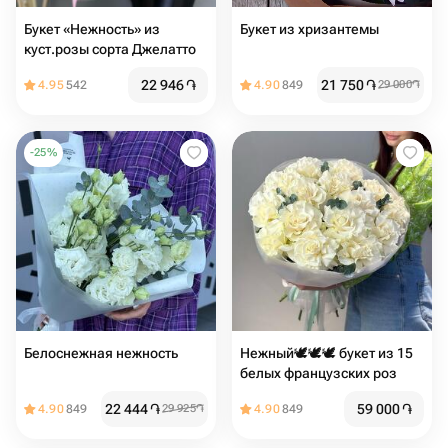
Букет «Нежность» из
Букет из хризантемы
куст.розы сорта Джелатто
22 946
֏
21 750
֏
4.95
542
4.90
849
29 000
֏
-
25
%
Белоснежная нежность
Нежный🕊️🕊️🕊️ букет из 15
белых французских роз
22 444
֏
59 000
֏
4.90
849
29 925
֏
4.90
849