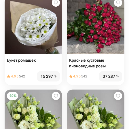
Букет ромашек
Красные кустовые
пионовидные розы
15 297
֏
37 287
֏
4.95
542
4.95
542
-
30
%