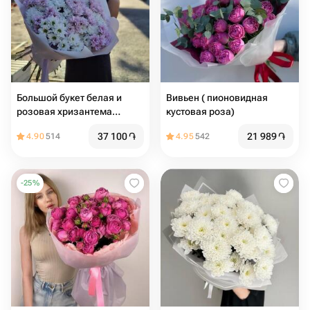
Большой букет белая и
Вивьен ( пионовидная
розовая хризантема
кустовая роза)
ромашка
37 100
֏
21 989
֏
4.90
514
4.95
542
-
25
%