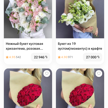
Нежный букет кустовая
Букет из 19
хризантема, розовая
эустом(лизиантус) в крафте
альстромерия и эвкалипт
22 946
֏
27 000
֏
4.95
542
4.90
971