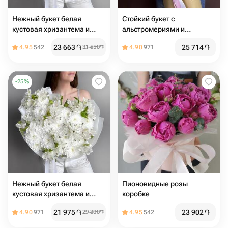
Нежный букет белая
Стойкий букет с
кустовая хризантема и
альстромериями и
альстромерия
хризантемами
23 663
֏
25 714
֏
4.95
542
31 550
֏
4.90
971
-
25
%
Нежный букет белая
Пионовидные розы
кустовая хризантема и
коробке
альстромерия
21 975
֏
23 902
֏
4.90
971
29 300
֏
4.95
542