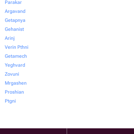
Parakar
Argavand
Getapnya
Gehanist
Arinj
Verin Pthni
Getamech
Yeghvard
Zovuni
Mrgashen
Proshian
Ptgni