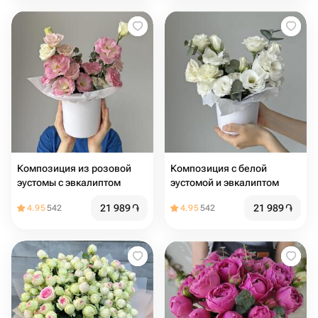
Композиция из розовой
Композиция с белой
эустомы с эвкалиптом
эустомой и эвкалиптом
21 989
֏
21 989
֏
4.95
542
4.95
542