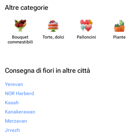
Altre categorie
Bouquet
Torte, dolci
Pall​oncini
Piante
commes​tibili
Consegna di fiori in altre città
Yerevan
NOR Harberd
Kasah
Kanakerawan
Merzavan
Jrvezh