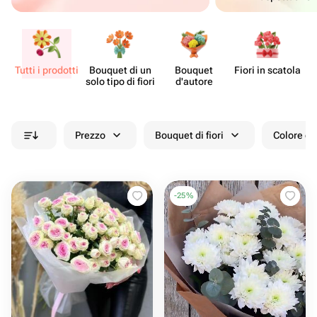
Tutti i prodotti
Bouquet di un
Bouquet
Fiori in scatola
Ce
solo tipo di fiori
d'autore
Prezzo
Bouquet di fiori
Colore de
-
25
%