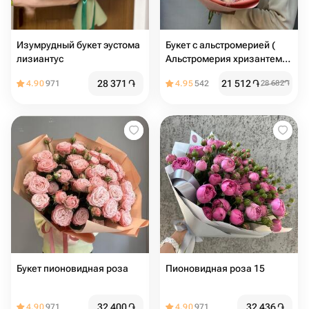
Изумрудный букет эустома
Букет с альстромерией (
лизиантус
Альстромерия хризантема
)
28 371
֏
21 512
֏
4.90
971
4.95
542
28 682
֏
Букет пионовидная роза
Пионовидная роза 15
32 400
֏
32 436
֏
4.90
971
4.90
971