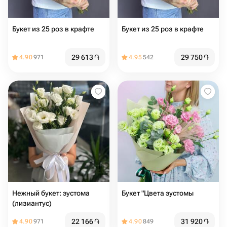
Букет из 25 роз в крафте
Букет из 25 роз в крафте
29 613
֏
29 750
֏
4.90
971
4.95
542
Нежный букет: эустома
Букет "Цвета эустомы
(лизиантус)
22 166
֏
31 920
֏
4.90
971
4.90
849