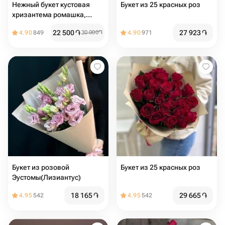
Нежный букет кустовая
Букет из 25 красных роз
хризантема ромашка,
альстромерия и эвкалипт
22 500
֏
27 923
֏
4.90
849
30 000
֏
4.90
971
Букет из розовой
Букет из 25 красных роз
Эустомы(Лизиантус)
18 165
֏
29 665
֏
4.95
542
4.95
542