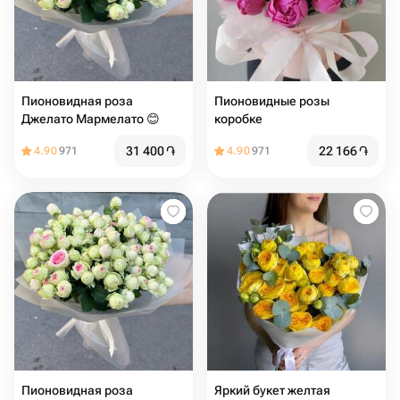
Пионовидная роза
Пионовидные розы
Джелато Мармелато 😊
коробке
31 400
֏
22 166
֏
4.90
971
4.90
971
Пионовидная роза
Яркий букет желтая