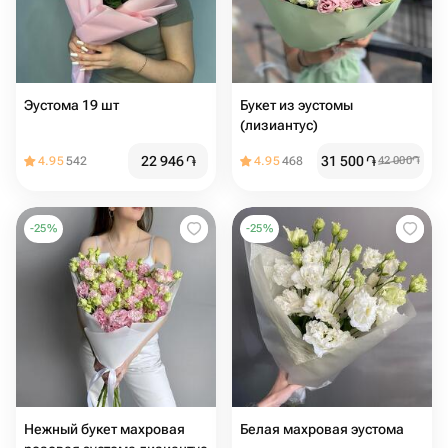
Эустома 19 шт
Букет из эустомы
(лизиантус)
22 946
֏
31 500
֏
4.95
542
4.95
468
42 000
֏
-
25
%
-
25
%
Нежный букет махровая
Белая махровая эустома