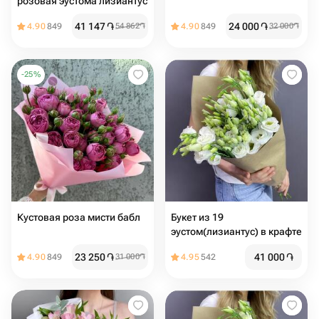
розовая эустома лизиантус
41 147
֏
24 000
֏
4.90
849
54 862
֏
4.90
849
32 000
֏
-
25
%
Кустовая роза мисти бабл
Букет из 19
эустом(лизиантус) в крафте
23 250
֏
41 000
֏
4.90
849
31 000
֏
4.95
542