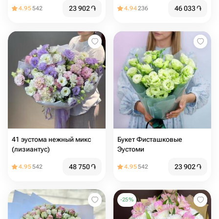
23 902
֏
46 033
֏
4.95
542
4.94
236
41 эустома нежный микс
Букет Фисташковые
(лизиантус)
Эустоми
48 750
֏
23 902
֏
4.95
542
4.95
542
-
25
%