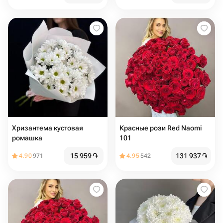
Хризантема кустовая
Красные рози Red Naomi
ромашка
101
15 959
֏
131 937
֏
4.90
971
4.95
542