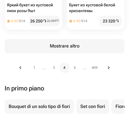
Яркий букет из кустовой
Букет из кустовой белой
пион розы 9шт
хризантемы
26 250
֏
23 320
֏
4.90
514
35 000
֏
4.90
514
Mostrare altro
1
3
4
5
409
...
...
In primo piano
Bouquet di un solo tipo di fiori
Set con fiori
Fiore 