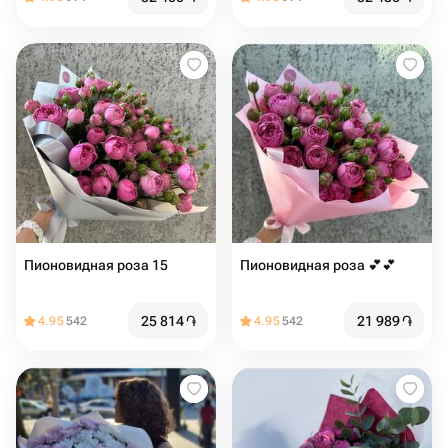
Пионовидная роза 15
Пионовидная роза 💕💕
25 814
֏
21 989
֏
4.95
542
4.95
542