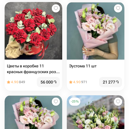
Цветы в коробке 11
Эустома 11 шт
красных французских роз с
эвкалиптом
56 000
֏
21 277
֏
4.90
849
4.90
971
-
25
%