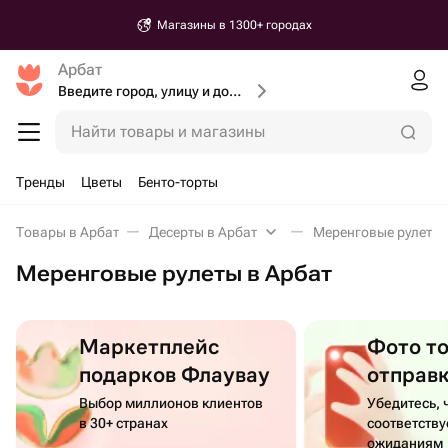
Магазины в 1300+ городах
Арбат
Введите город, улицу и дом доставки
Найти товары и магазины
Тренды
Цветы
Бенто-торты
Товары в Арбат
Десерты в Арбат
Меренговые рулеты 
Меренговые рулеты в Арбат
Маркетплейс
Фото т
подарков Флаувау
отправ
Выбор миллионов клиентов
Убедитесь, 
в 30+ странах
соответств
ожиданиям