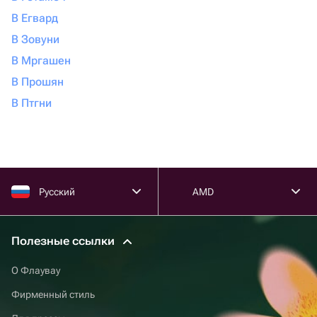
В Егвард
В Зовуни
В Мргашен
В Прошян
В Птгни
Русский
AMD
Полезные ссылки
О Флаувау
Фирменный стиль