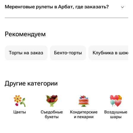
Меренговые рулеты в Арбат, где заказать?
искреннее желание сделать праздник
незабываемым. От всей души
рекомендую! Если вы хотите подарить
своим близким не просто подарок, а
Рекомендуем
настоящие эмоции и быть уверенными,
что всё будет выполнено с любовью и
безупречно, смело обращайтесь
Торты на заказ
Бенто-торты
Клубника в шоко
именно сюда. Вы точно не пожалеете!
Другие категории
Цветы
Съедобные
Кондит​ерские
Воздушные
букеты
и пекарни
шары