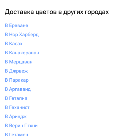
Доставка цветов в других городах
В Ереване
В Нор Харберд
В Касах
В Канакераван
В Мерцаван
В Джрвеж
В Паракар
В Аргаванд
В Гетапня
В Геханист
В Ариндж
В Верин Птхни
В Гетамеч