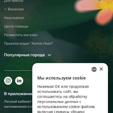
Для прессы
Вакансии
Наш журнал
Центр помощи
Разместить магазин
Правила акции “Atomic Heart”
Популярные города
×
Мы используем сookie
RUSSIAN
Нажимая ОК или продолжая
ENGLISH
использовать сайт, вы
В приложении еще удобнее!
UKRAINIAN
соглашаетесь на обработку
персональных данных с
Личный кабинет получателя, больше бонусов за покупки и
PORTUGUESE
использованием cookie-файлов,
напоминания о событиях
включая сервисы «Яндекс