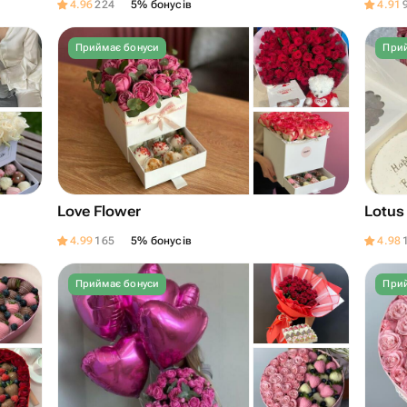
4.96
224
5% бонусів
4.91
Приймає бонуси
Прий
Love Flower
Lotus
4.99
165
5% бонусів
4.98
Приймає бонуси
Прий