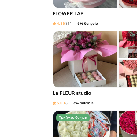
FLOWER LAB
4.86
311
5% бонусів
La FLEUR studio
5.00
8
3% бонусів
Приймає бонуси