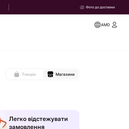
Фото до доставки
AMD
Товари
Магазини
Легко відстежувати
замовлення