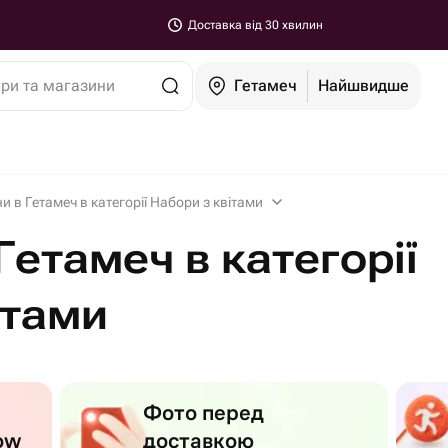
Доставка від 30 хвилин
ари та магазини
Гетамеч
Найшвидше
 в Гетамеч в категорії Набори з квітами
Гетамеч в категорії
ітами
Фото перед
ow
доставкою