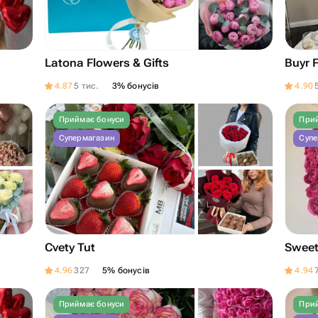
Latona Flowers & Gifts
Buyr 
4.87
5 тис.
3% бонусів
4.90
Приймає бонуси
Прий
Супермагазин
Супе
Cvety Tut
Sweet
4.96
327
5% бонусів
4.94
Приймає бонуси
Прий