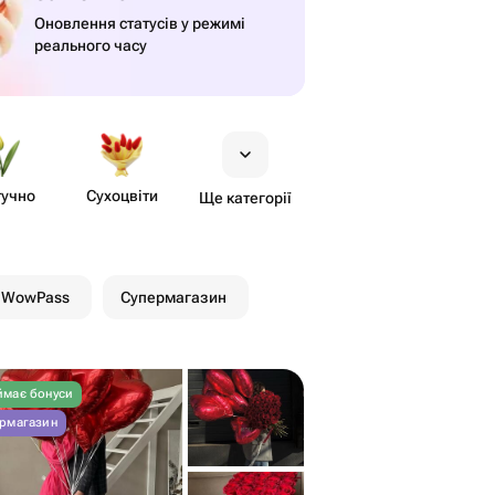
Оновлення статусів у режимі
реального часу
учно
Сухоцвіти
Ще категорії
 WowPass
Супермагазин
має бонуси
рмагазин