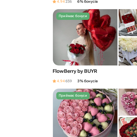
4.94
236
6% бонусів
Приймає бонуси
FlowBerry by BUYR
4.94
659
3% бонусів
Приймає бонуси