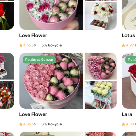
Love Flower
Lotus
4.65
59
5% бонусів
4.92
Приймає бонуси
Прий
Love Flower
Lara
4.95
55
3% бонусів
4.99