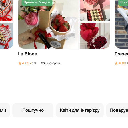
Приймає бонуси
Прий
La Biona
Prese
4.85
213
3% бонусів
4.83
ами
Поштучно
Квіти для інтер'єру
Подарун