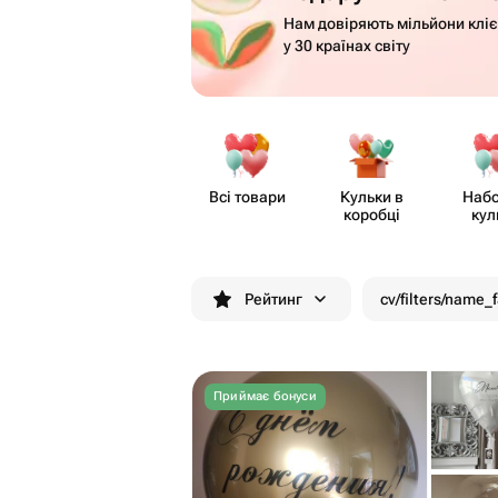
Нам довіряють мільйони кліє
у 30 країнах світу
Всі товари
Кульки в
Набо
коробці
кул
Рейтинг
cv/filters/name_
Приймає бонуси