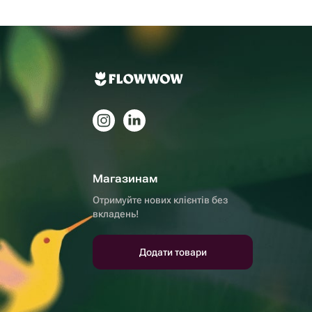
Магазинам
Отримуйте нових клієнтів без
вкладень!
Додати товари