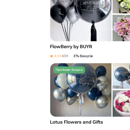
FlowBerry by BUYR
4.94
659
3% бонусів
Приймає бонуси
Lotus Flowers and Gifts