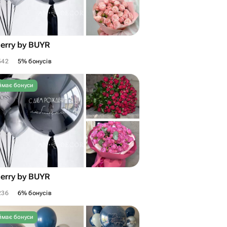
erry by BUYR
542
5% бонусів
має бонуси
erry by BUYR
236
6% бонусів
має бонуси