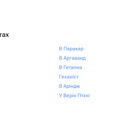
тах
В Паракар
В Аргаванд
В Гетапня
Геханіст
В Аріндж
У Верін Птхні