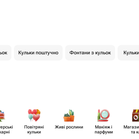
ьок
Кульки поштучно
Фонтани з кульок
Кульк
​ерські
Повітряні
Живі рослини
Макіяж і
Магази
карні
кульки
парфуми
та 