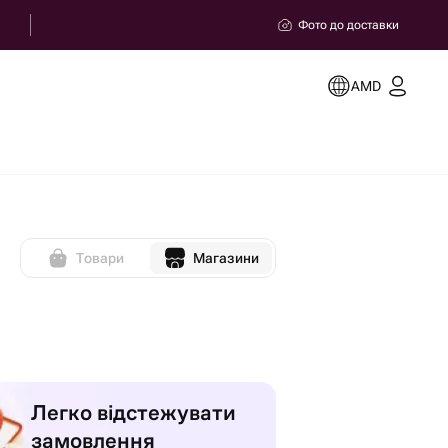
Фото до доставки
AMD
Товари
Магазини
Легко відстежувати
замовлення