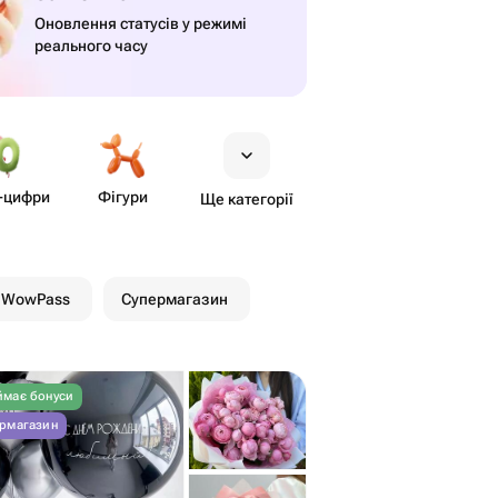
Оновлення статусів у режимі
реального часу
​-цифри
Фігури
Ще категорії
 WowPass
Супермагазин
має бонуси
рмагазин