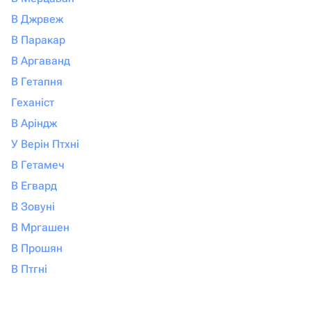
В Джрвеж
В Паракар
В Аргаванд
В Гетапня
Геханіст
В Аріндж
У Верін Птхні
В Гетамеч
В Егвард
В Зовуні
В Мргашен
В Прошян
В Птгні