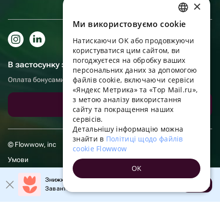
×
Ми використовуємо cookie
RUSSIAN
Натискаючи OK або продовжуючи
ENGLISH
користуватися цим сайтом, ви
UKRAINIAN
погоджуєтеся на обробку ваших
В застосунку зручніше!
персональних даних за допомогою
PORTUGUESE
файлів cookie, включаючи сервіси
Оплата бонусами, самовивіз, зручний чат підтримки
«Яндекс Метрика» та «Top Mail.ru»,
SPANISH
з метою аналізу використання
Завантажити додаток
сайту та покращення наших
HUNGARIAN
сервісів.
ITALIAN
Детальнішу інформацію можна
знайти в
Політиці щодо файлів
FRENCH
© Flowwow, inc
cookie Flowwow
TURKISH
Умови
OK
GERMAN
Політика обробки даних
Знижка 20% на перше замовлення!
Відкрити
Завантажте додаток та отримайте промокод
POLISH