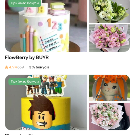
Приймає бонуси
FlowBerry by BUYR
4.94
659
3% бонусів
Приймає бонуси