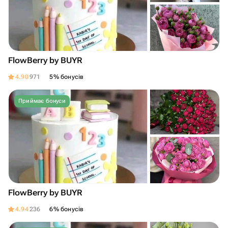
FlowBerry by BUYR
4.90
971
5% бонусів
Приймає бонуси
FlowBerry by BUYR
4.94
236
6% бонусів