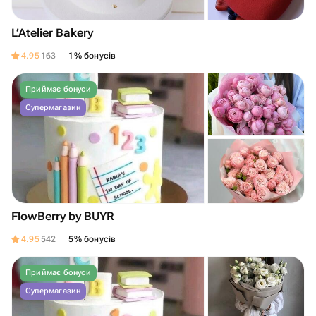
L’Atelier Bakery
4.95
163
1% бонусів
Приймає бонуси
Супермагазин
FlowBerry by BUYR
4.95
542
5% бонусів
Приймає бонуси
Супермагазин