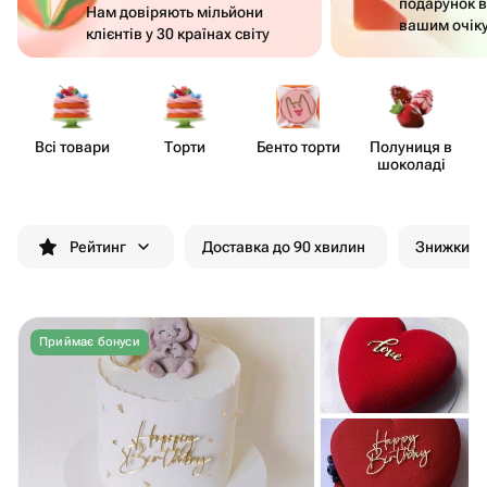
подарунок в
Нам довіряють мільйони
вашим очік
клієнтів у 30 країнах світу
Всі товари
Торти
Бенто торти
Полуниця в
Д
шоколаді
Рейтинг
Доставка до 90 хвилин
Знижки
Приймає бонуси