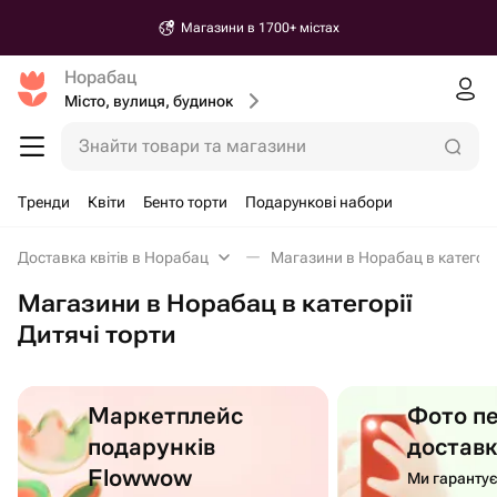
Магазини в 1700+ містах
Норабац
Місто, вулиця, будинок
Знайти товари та магазини
Тренди
Квіти
Бенто торти
Подарункові набори
Доставка квітів в Норабац
Магазини в Норабац в категорії
Магазини в Норабац в категорії
Дитячі торти
Маркетплейс
Фото п
подарунків
достав
Flowwow
Ми гаранту