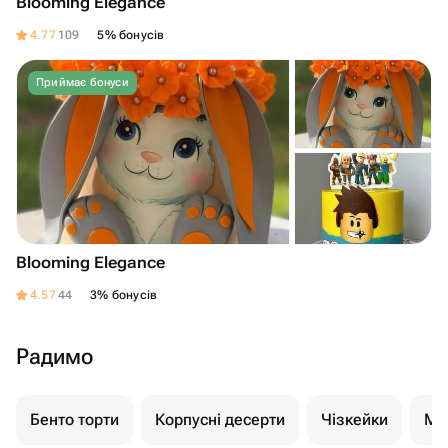
Blooming Elegance
4.77
109
5% бонусів
Приймає бонуси
Blooming Elegance
4.57
44
3% бонусів
Радимо
Бенто торти
Корпусні десерти
Чізкейки
Мо