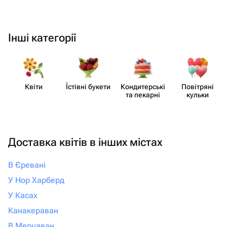
Інші категорії
Квіти
Їстівні букети
Кондит​ерські
Повітряні
та пекарні
кульки
Доставка квітів в інших містах
В Єревані
У Нор Харберд
У Касах
Канакераван
В Мерцаван