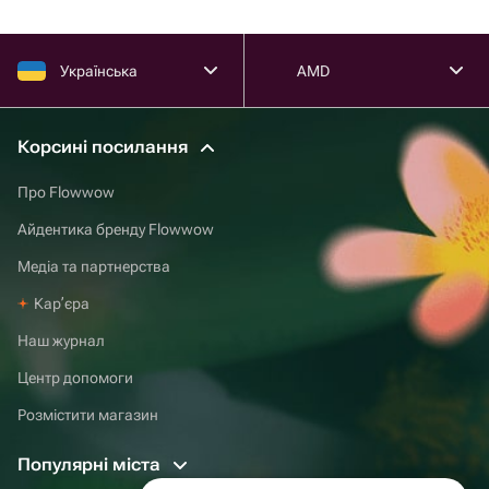
Українська
AMD
Корсині посилання
Про Flowwow
Айдентика бренду Flowwow
Медіа та партнерства
Карʼєра
Наш журнал
Центр допомоги
Розмістити магазин
Популярні міста