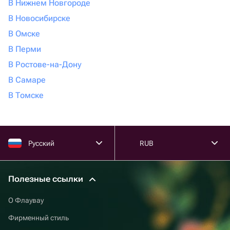
В Нижнем Новгороде
В Новосибирске
В Омске
В Перми
В Ростове-на-Дону
В Самаре
В Томске
Русский
RUB
Полезные ссылки
О Флаувау
Фирменный стиль