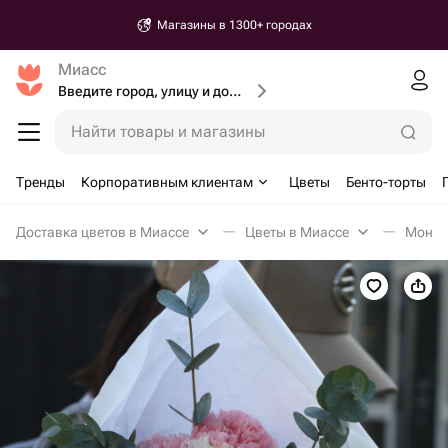
Магазины в 1300+ городах
Миасс
Введите город, улицу и дом доставки
Найти товары и магазины
Тренды
Корпоративным клиентам
Цветы
Бенто-торты
Доставка цветов в Миассе
Цветы в Миассе
Моноб