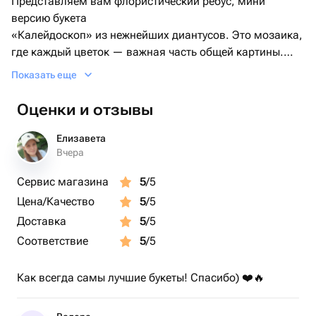
Представляем вам флористический ребус, мини
версию букета
«Калейдоскоп» из нежнейших диантусов. Это мозаика,
где каждый цветок — важная часть общей картины.
Живой, яркий и очень креативный подарок!
Показать еще
Оценки и отзывы
Елизавета
Вчера
Сервис магазина
5
/5
Цена/Качество
5
/5
Доставка
5
/5
Соответствие
5
/5
Как всегда самы лучшие букеты! Спасибо) ❤️🔥