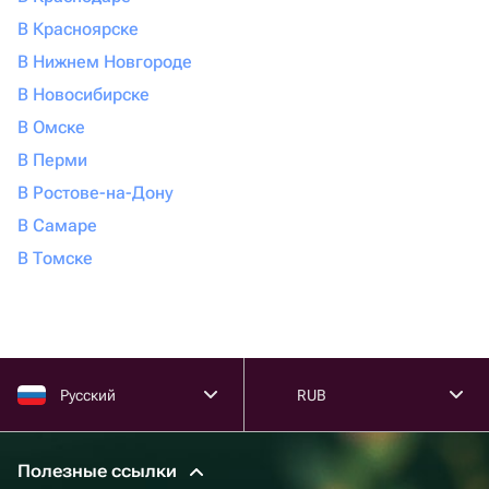
В Красноярске
В Нижнем Новгороде
В Новосибирске
В Омске
В Перми
В Ростове-на-Дону
В Самаре
В Томске
Русский
RUB
Полезные ссылки