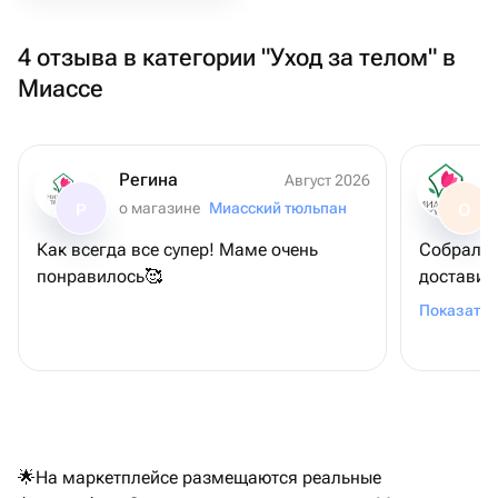
4 отзыва в категории "Уход за телом" в
Миассе
Регина
Август 2026
о магазине
Миасский тюльпан
Р
О
Как всегда все супер! Маме очень
Собрали 
понравилось🥰
доставил
вашу раб
Показать 
🌟На маркетплейсе размещаются реальные