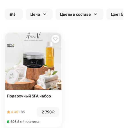
Цена
Цветы в составе
Цвет бук
Подарочный SPA набор
2 790
₽
4.40
185
698
₽
× 4 платежа