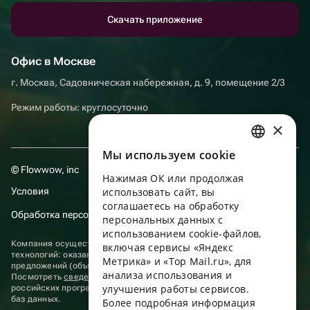
Скачать приложение
Офис в Москве
г. Москва, Садовническая набережная, д. 9, помещение 2/3
Режим работы: круглосуточно
×
Мы используем сookie
RUSSIAN
© Flowwow, inc
Нажимая ОК или продолжая
ENGLISH
Условия
использовать сайт, вы
UKRAINIAN
соглашаетесь на обработку
Обработка персональных данных
персональных данных с
PORTUGUESE
использованием cookie-файлов,
Компания осуществляет деятельность в области информационных
включая сервисы «Яндекс
SPANISH
технологий: оказание услуг в сети “Интернет” по размещению
Метрика» и «Top Mail.ru», для
предложений (объявлений) продавцов о реализации товаров.
анализа использования и
HUNGARIAN
Посмотреть
сведения о программах
, включенных в реестр
улучшения работы сервисов.
российских программ для электронных вычислительных машин и
ITALIAN
баз данных.
Более подробная информация