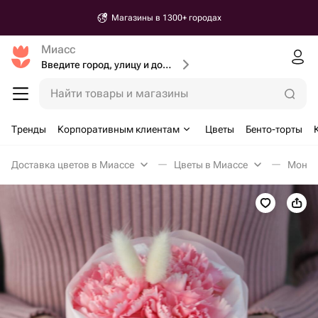
Магазины в 1300+ городах
Миасс
Введите город, улицу и дом доставки
Найти товары и магазины
Тренды
Корпоративным клиентам
Цветы
Бенто-торты
Доставка цветов в Миассе
Цветы в Миассе
Моноб