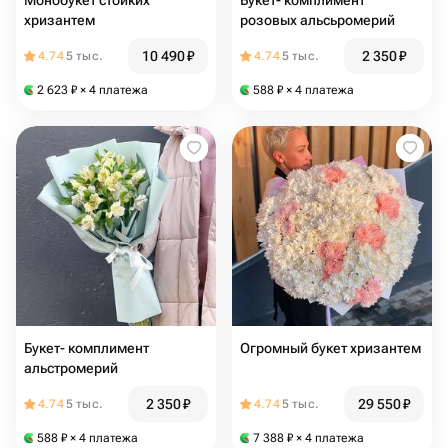
Монобукет стойких
Букет- комплимент
хризантем
розовых альсьромерий
10 490
₽
2 350
₽
4.74
5 тыс.
4.74
5 тыс.
2 623
₽
× 4 платежа
588
₽
× 4 платежа
Букет- комплимент
Огромный букет хризантем
альстромерий
2 350
₽
29 550
₽
4.74
5 тыс.
4.74
5 тыс.
588
₽
× 4 платежа
7 388
₽
× 4 платежа