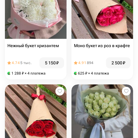
Нежный букет хризантем
Моно букет из роз в крафте
5 150
₽
2 500
₽
4.74
5 тыс.
4.91
894
1 288
₽
× 4 платежа
625
₽
× 4 платежа