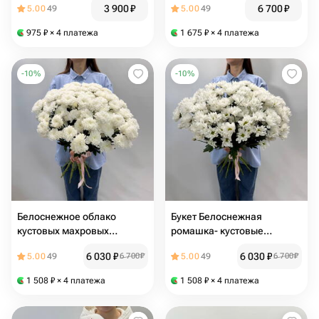
3 900
₽
6 700
₽
5.00
49
5.00
49
Raffaello, 119
975
₽
× 4 платежа
1 675
₽
× 4 платежа
-
10
%
-
10
%
Белоснежное облако
Букет Белоснежная
кустовых махровых
ромашка- кустовые
хризантем, 113
хризантемы нежности, 117
6 030
₽
6 030
₽
5.00
49
6 700
₽
5.00
49
6 700
₽
1 508
₽
× 4 платежа
1 508
₽
× 4 платежа