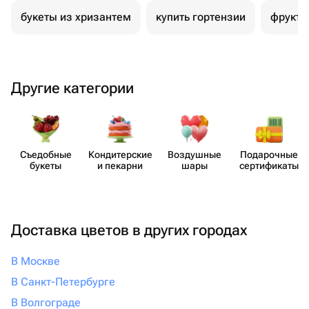
букеты из хризантем
купить гортензии
фрукто
Другие категории
Съедобные
Кондит​ерские
Воздушные
Пода​рочные
букеты
и пекарни
шары
серти​фикаты
Доставка цветов в других городах
В Москве
В Санкт-Петербурге
В Волгограде