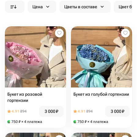
Цена
Цветы в составе
Цвет бук
Букет из розовой
Букет из голубой гортензии
гортензии
3 000
₽
3 000
₽
4.91
894
4.91
894
750
₽
× 4 платежа
750
₽
× 4 платежа