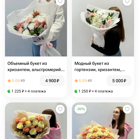
Объемный букет из
Модный букет из
хризантем, альстромерий и
гортензии, хризантем,
диантусов, 112
гвоздик и альстромерий,
4 900
₽
5 000
₽
5.00
49
5.00
49
232
1 225
₽
× 4 платежа
1 250
₽
× 4 платежа
-
20
%