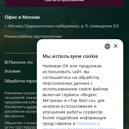
Офис в Москве
г. Москва, Садовническая набережная, д. 9, помещение 2/3
Режим работы: круглосуточно
×
Мы используем сookie
RUSSIAN
© Flowwow, inc
Нажимая ОК или продолжая
ENGLISH
Условия
использовать сайт, вы
UKRAINIAN
соглашаетесь на обработку
Обработка персональных данных
персональных данных с
PORTUGUESE
использованием cookie-файлов,
Компания осуществляет деятельность в области информационных
включая сервисы «Яндекс
SPANISH
технологий: оказание услуг в сети “Интернет” по размещению
Метрика» и «Top Mail.ru», для
предложений (объявлений) продавцов о реализации товаров.
анализа использования и
HUNGARIAN
Посмотреть
сведения о программах
, включенных в реестр
улучшения работы сервисов.
российских программ для электронных вычислительных машин и
ITALIAN
баз данных.
Более подробная информация
представлена в
Политике в
Общество с ограниченной ответственностью «ФЛАУВАУ»
FRENCH
ОГРН 1207700263198, ИНН 9702020445