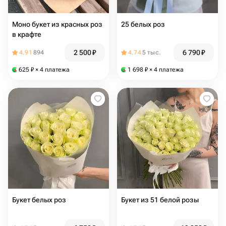
Моно букет из красных роз
25 белых роз
в крафте
2 500
₽
6 790
₽
4.91
894
4.74
5 тыс.
625
₽
× 4 платежа
1 698
₽
× 4 платежа
Букет белых роз
Букет из 51 белой розы