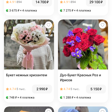
14 700
₽
29 100
₽
4.91
894
4.91
894
3 675
₽
× 4 платежа
7 275
₽
× 4 платежа
Букет нежных хризантем
Дуо-Букет Красных Роз и
Ирисов
2 990
₽
5 150
₽
4.74
5 тыс.
4.74
5 тыс.
748
₽
× 4 платежа
1 288
₽
× 4 платежа