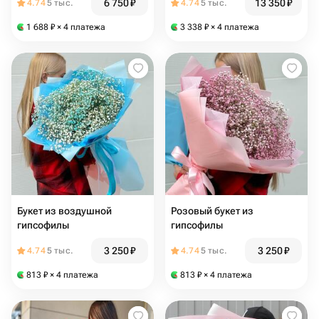
6 750
₽
13 350
₽
4.74
5 тыс.
4.74
5 тыс.
1 688
₽
× 4 платежа
3 338
₽
× 4 платежа
Букет из воздушной
Розовый букет из
гипсофилы
гипсофилы
3 250
₽
3 250
₽
4.74
5 тыс.
4.74
5 тыс.
813
₽
× 4 платежа
813
₽
× 4 платежа