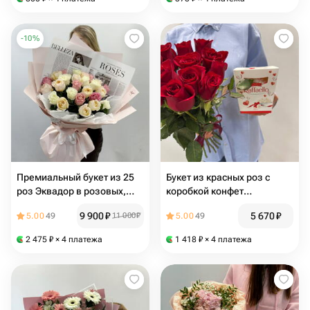
-
10
%
Премиальный букет из 25
Букет из красных роз с
роз Эквадор в розовых,
коробкой конфет
персиковых и белых тонах,
Раффаэлло, 109
9 900
₽
5 670
₽
5.00
49
11 000
₽
5.00
49
215
2 475
₽
× 4 платежа
1 418
₽
× 4 платежа