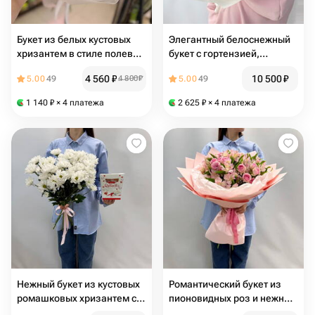
Букет из белых кустовых
Элегантный белоснежный
хризантем в стиле полевых
букет с гортензией,
ромашек, 208
альстромерией, диантусом
4 560
₽
10 500
₽
5.00
49
4 800
₽
5.00
49
и эквадорской розой, 207
1 140
₽
× 4 платежа
2 625
₽
× 4 платежа
Нежный букет из кустовых
Романтический букет из
ромашковых хризантем с
пионовидных роз и нежных
изысканным акцентом
альстромерий, 214