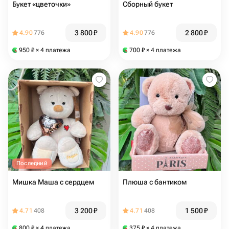
Букет «цветочки»
Сборный букет
3 800
₽
2 800
₽
4.90
776
4.90
776
950
₽
× 4 платежа
700
₽
× 4 платежа
Последний
Мишка Маша с сердцем
Плюша с бантиком
3 200
₽
1 500
₽
4.71
408
4.71
408
800
₽
× 4 платежа
375
₽
× 4 платежа