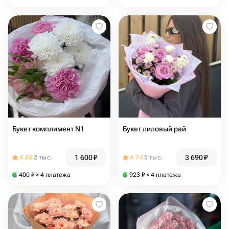
Букет комплимент N1
Букет лиловый рай
1 600
₽
3 690
₽
4.88
2 тыс.
4.74
5 тыс.
400
₽
× 4 платежа
923
₽
× 4 платежа