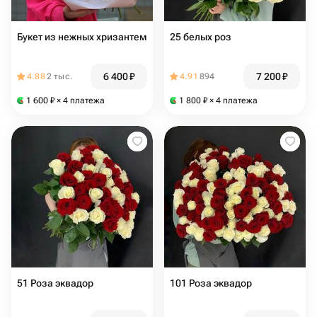
Букет из нежных хризантем
25 белых роз
6 400
₽
7 200
₽
4.88
2 тыс.
4.91
894
1 600
₽
× 4 платежа
1 800
₽
× 4 платежа
51 Роза эквадор
101 Роза эквадор