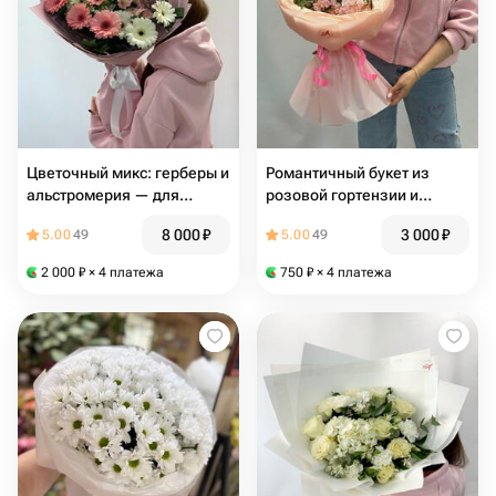
Цветочный микс: герберы и
Романтичный букет из
альстромерия — для
розовой гортензии и
особых случаев, 221
гипсофилы, 205
8 000
₽
3 000
₽
5.00
49
5.00
49
2 000
₽
× 4 платежа
750
₽
× 4 платежа