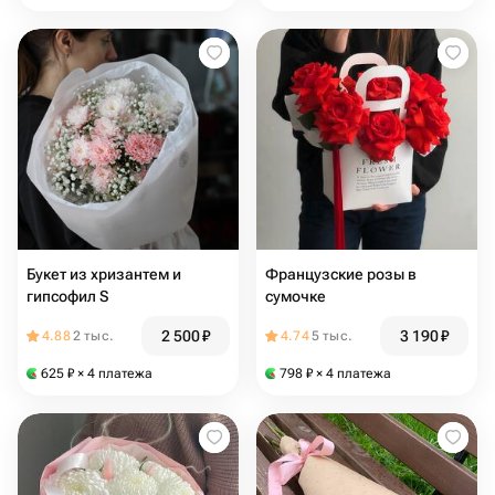
Букет из хризантем и
Французские розы в
гипсофил S
сумочке
2 500
₽
3 190
₽
4.88
2 тыс.
4.74
5 тыс.
625
₽
× 4 платежа
798
₽
× 4 платежа