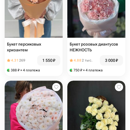
Букет персиковых
Букет розовых диантусов
хризантем
НЕЖНОСТЬ
1 550
₽
3 000
₽
4.31
269
4.88
2 тыс.
388
₽
× 4 платежа
750
₽
× 4 платежа