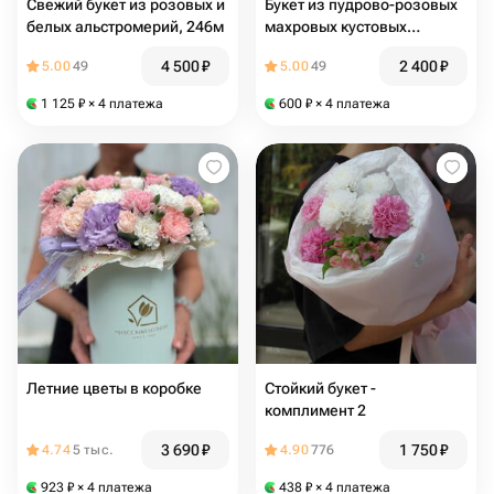
Свежий букет из розовых и
Букет из пудрово-розовых
белых альстромерий, 246м
махровых кустовых
хризантем, 210
4 500
₽
2 400
₽
5.00
49
5.00
49
1 125
₽
× 4 платежа
600
₽
× 4 платежа
Летние цветы в коробке
Стойкий букет -
комплимент 2
3 690
₽
1 750
₽
4.74
5 тыс.
4.90
776
923
₽
× 4 платежа
438
₽
× 4 платежа