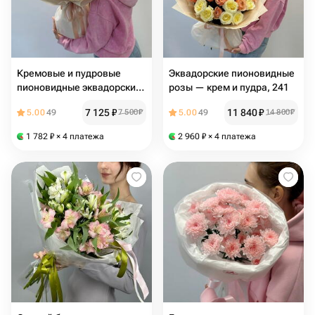
Кремовые и пудровые
Эквадорские пионовидные
пионовидные эквадорские
розы — крем и пудра, 241
розы, 240
7 125
₽
11 840
₽
5.00
49
7 500
₽
5.00
49
14 800
₽
1 782
₽
× 4 платежа
2 960
₽
× 4 платежа