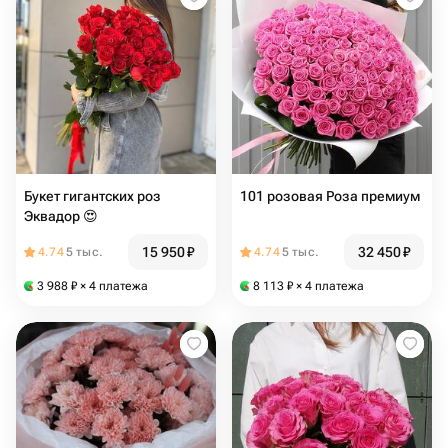
Букет гигантских роз
101 розовая Роза премиум
Эквадор 😍
15 950
₽
32 450
₽
4.74
5 тыс.
4.74
5 тыс.
3 988
₽
× 4 платежа
8 113
₽
× 4 платежа