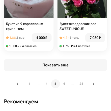
Букет из 9 коралловых
Букет эквадорских роз
хризантем
SWEET UNIQUE
4 000
₽
7 050
₽
4.88
2 тыс.
4.74
5 тыс.
1 000
₽
× 4 платежа
1 763
₽
× 4 платежа
Показать еще
1
4
5
6
25
...
...
Рекомендуем