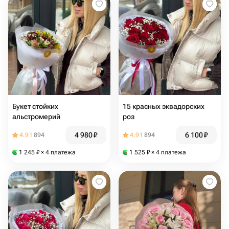
Букет стойких
15 красных эквадорских
альстромерий
роз
4 980
₽
6 100
₽
4.91
894
4.91
894
1 245
₽
× 4 платежа
1 525
₽
× 4 платежа