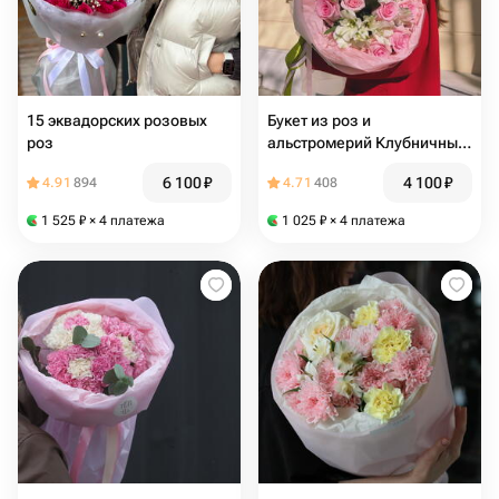
15 эквадорских розовых
Букет из роз и
роз
альстромерий Клубничный
пломбир
6 100
₽
4 100
₽
4.91
894
4.71
408
1 525
₽
× 4 платежа
1 025
₽
× 4 платежа