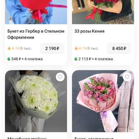
Букет из Гербер в Стильном
33 розы Кения ️
Оформлении
2 190
₽
8 450
₽
4.74
5 тыс.
4.74
5 тыс.
548
₽
× 4 платежа
2 113
₽
× 4 платежа