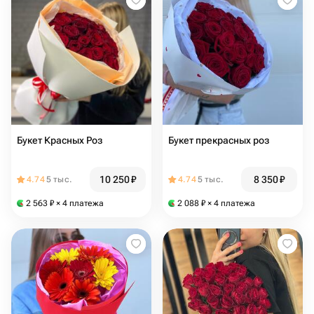
Букет Красных Роз️
Букет прекрасных роз
10 250
₽
8 350
₽
4.74
5 тыс.
4.74
5 тыс.
2 563
₽
× 4 платежа
2 088
₽
× 4 платежа