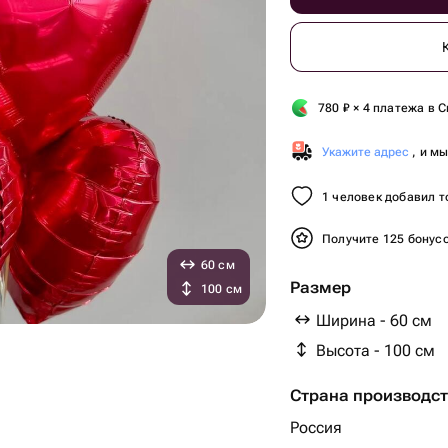
780
₽
× 4 платежа в С
Укажите адрес
, и м
1 человек добавил т
Получите 125 бонус
60 см
Размер
100 см
Ширина - 60 см
Высота - 100 см
Страна производс
Россия