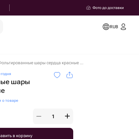
Фото до доставки
RUB
Фольгированные шары сердца красные в Сириусе
егодня
ные шары
ые
и о товаре
авить в корзину