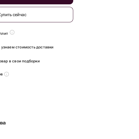
Купить сейчас
плит
ы узнаем стоимость доставки
овар в свои подборки
ов
тва