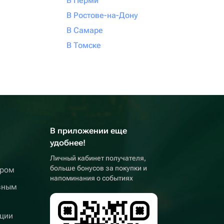
В Перми
В Ростове-на-Дону
В Самаре
В Томске
В приложении еще
удобнее!
Личный кабинет получателя,
больше бонусов за покупки и
ером
напоминания о событиях
вным
ции