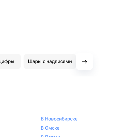
цифры
Шары с надписями
Фигуры
Ша
В Новосибирске
В Омске