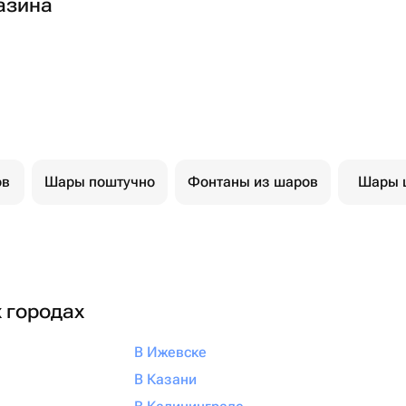
азина
ов
Шары поштучно
Фонтаны из шаров
Шары 
х городах
В Ижевске
В Казани