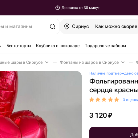
Доставка от 30 минут
ры и магазины
Сириус
Как можно скорее
ы
Бенто-торты
Клубника в шоколаде
Подарочные наборы
шные шары в Сириусе
Фонтаны из шаров в Сириусе
Наличие подтверждено с
Фольгирован
сердца красн
3 оценк
3 120
₽
Доб