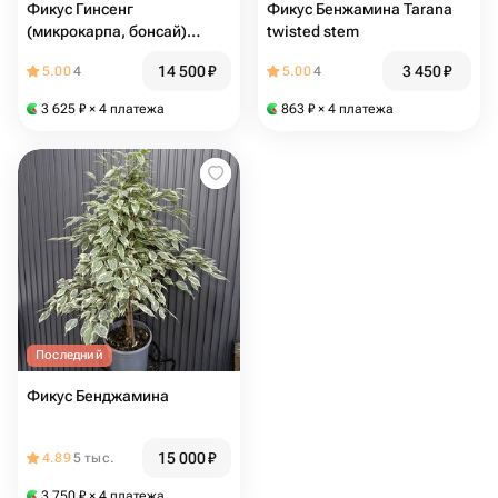
Фикус Гинсенг
Фикус Бенжамина Tarana
(микрокарпа, бонсай)
twisted stem
S‑type In Black‑white
14 500
₽
3 450
₽
5.00
4
5.00
4
3 625
₽
× 4 платежа
863
₽
× 4 платежа
Последний
Фикус Бенджамина
15 000
₽
4.89
5 тыс.
3 750
₽
× 4 платежа