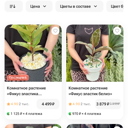
Цена
Цветы в составе
Цвет бук
Последний
Комнатное растение
Комнатное растение
«Фикус эластика
«Фикус эластик белиз»
шривериана муншайн»
4 499
₽
3 879
₽
4.90
2 тыс.
4.90
2 тыс.
3 999
₽
1 125
₽
× 4 платежа
970
₽
× 4 платежа