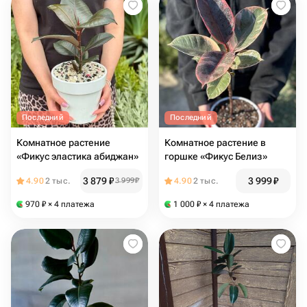
Последний
Последний
Комнатное растение
Комнатное растение в
«Фикус эластика абиджан»
горшке «Фикус Белиз»
3 879
₽
3 999
₽
4.90
2 тыс.
3 999
₽
4.90
2 тыс.
970
₽
× 4 платежа
1 000
₽
× 4 платежа