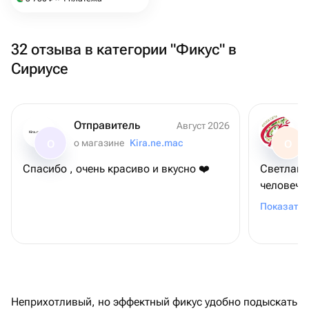
32 отзыва в категории "Фикус" в
Сириусе
Отправитель
Август 2026
Kira.ne.mac
о магазине
Kira.ne.mac
О
О
Спасибо , очень красиво и вкусно ❤️
Светлана
человечн
всяких по
Показать 
Неприхотливый, но эффектный фикус удобно подыскать