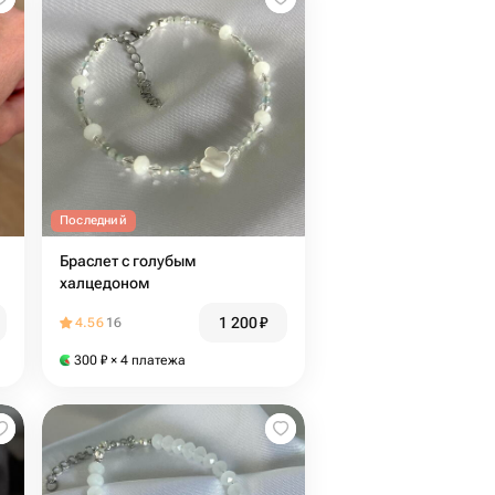
Последний
Браслет с голубым
халцедоном
1 200
₽
4.56
16
300
₽
× 4 платежа