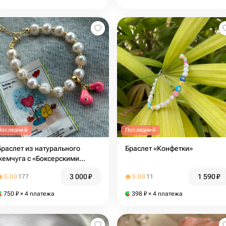
Последний
Последний
Браслет из натурального
Браслет «Конфетки»
жемчуга с «Боксерскими
перчатками»
3 000
₽
1 590
₽
5.00
177
5.00
11
750
₽
× 4 платежа
398
₽
× 4 платежа