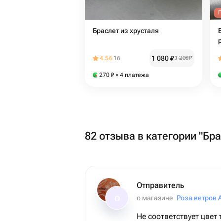
Браслет из хрусталя
1 080
₽
4.56
16
1 200
₽
270
₽
× 4 платежа
82 отзыва в категории "Бр
Отправитель
о магазине
Роза ветров 
О
Не соответствует цвет 