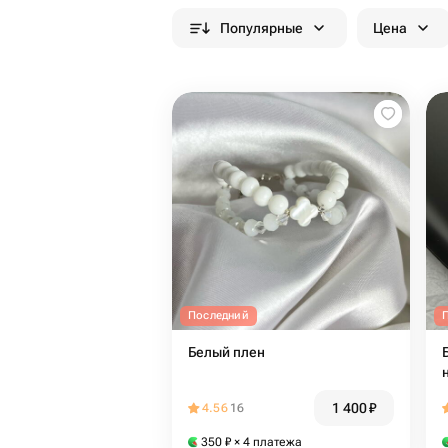
Популярные
Цена
Последний
Белый плен
1 400
₽
4.56
16
350
₽
× 4 платежа