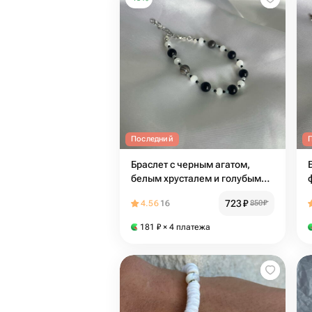
Последний
Браслет с черным агатом,
белым хрусталем и голубым
халцедоном
723
₽
4.56
16
850
₽
181
₽
× 4 платежа