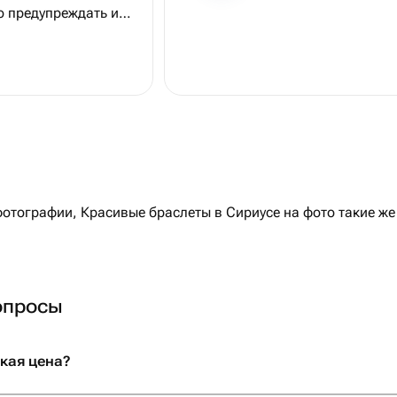
о предупреждать и
ожет отличаться от
отографии, Красивые браслеты в Сириусе на фото такие же 
опросы
кая цена?