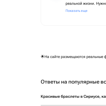
реальной жизни. Нужн
указывать, что цвет м
Показать еще
заявленного
🌟На сайте размещаются реальные ф
Ответы на популярные в
Красивые браслеты в Сириусе, ка