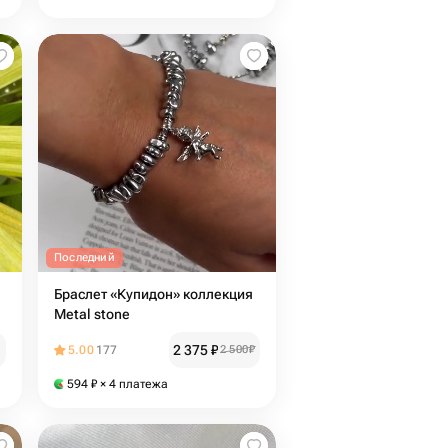
Последний
Браслет «Купидон» коллекция
Metal stone
2 375
₽
5.00
177
2 500
₽
594
₽
× 4 платежа