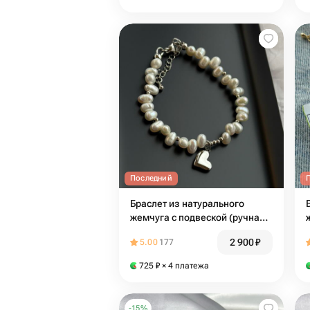
Последний
Браслет из натурального
жемчуга с подвеской (ручная
работа)
2 900
₽
5.00
177
725
₽
× 4 платежа
-
15
%