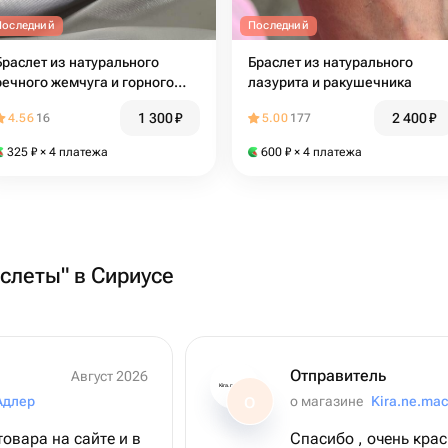
Последний
Последний
Браслет из натурального
Браслет из натурального
речного жемчуга и горного
лазурита и ракушечника
хрусталя
1 300
₽
2 400
₽
4.56
16
5.00
177
325
₽
× 4 платежа
600
₽
× 4 платежа
аслеты" в Сириусе
Отправитель
Август 2026
Kira.ne.mac
Адлер
о магазине
Kira.ne.mac
О
товара на сайте и в
Спасибо , очень крас