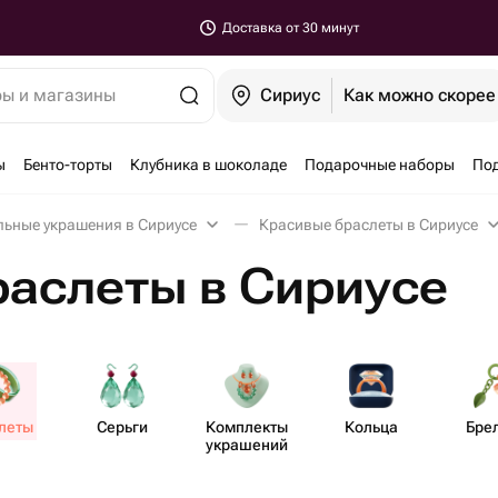
Доставка от 30 минут
ры и магазины
Сириус
Как можно скорее
ы
Бенто-торты
Клубника в шоколаде
Подарочные наборы
По
ьные украшения в Сириусе
Красивые браслеты в Сириусе
раслеты в Сириусе
леты
Серьги
Комплекты
Кольца
Бре
украшений