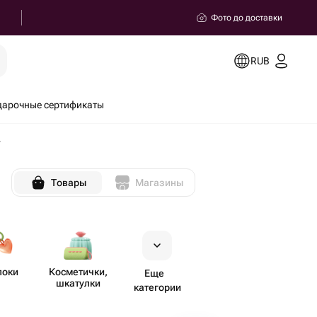
Фото до доставки
RUB
дарочные сертификаты
Товары
Магазины
локи
Косме​тички,
Еще
шкатулки
категории