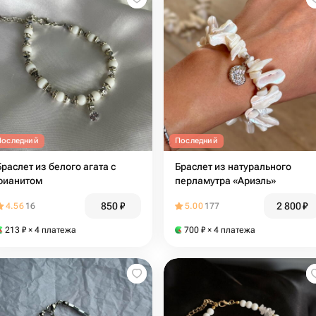
Последний
Последний
Браслет из белого агата с
Браслет из натурального
фианитом
перламутра «Ариэль»
850
₽
2 800
₽
4.56
16
5.00
177
213
₽
× 4 платежа
700
₽
× 4 платежа