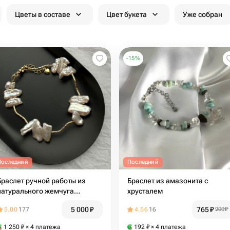
Цветы в составе
Цвет букета
Уже собран
-
15
%
Последний
Последний
Браслет ручной работы из
Браслет из амазонита с
натурального жемчуга
хрусталем
Baroque
5 000
₽
765
₽
5.00
177
4.56
16
900
₽
1 250
₽
× 4 платежа
192
₽
× 4 платежа