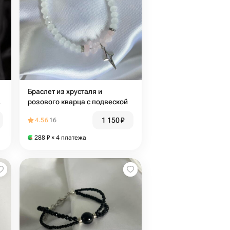
Браслет из хрусталя и
розового кварца с подвеской
1 150
₽
4.56
16
288
₽
× 4 платежа