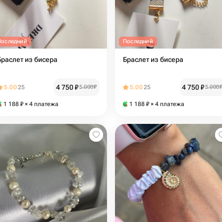
Последний
Последний
Браслет из бисера
Браслет из бисера
4 750
₽
4 750
₽
5.00
25
5 000
₽
5.00
25
5 000
1 188
₽
× 4 платежа
1 188
₽
× 4 платежа