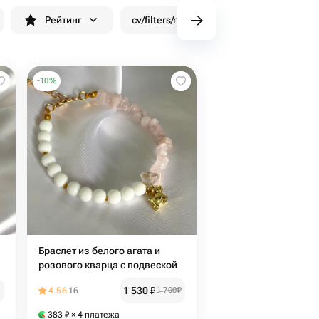
Рейтинг
cv/filters/name_fast_delivery
Скид
-
10
%
Браслет из белого агата и
розового кварца с подвеской
1 530
₽
4.56
16
1 700
₽
383
₽
× 4 платежа