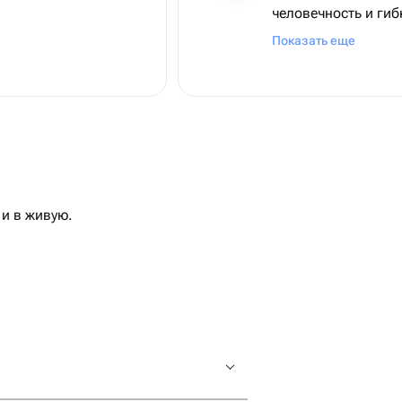
человечность и гиб
всяких похвал и бу
Показать еще
и в живую.