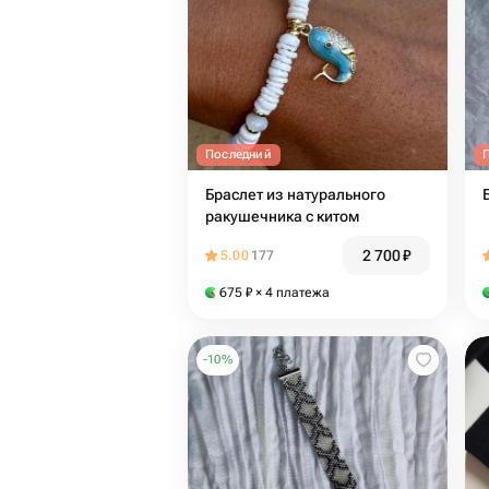
Последний
Браслет из натурального
ракушечника с китом
2 700
₽
5.00
177
675
₽
× 4 платежа
-
10
%