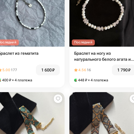
Последний
Последний
Браслет из гематита
Браслет на ногу из
натурального белого агата и
розового кварца
1 600
₽
1 790
₽
5.00
177
4.56
16
400
₽
× 4 платежа
448
₽
× 4 платежа