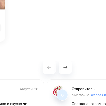
Отправитель
Август 2026
о магазине
Флора Си
О
иво и вкусно ❤️
Светлана, огромно