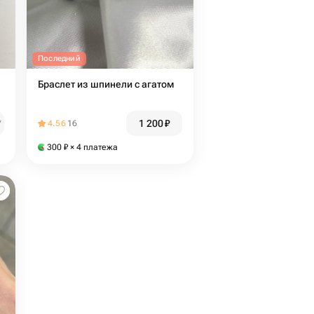
Последний
Браслет из шпинели с агатом
1 200
₽
₽
4.56
16
300
₽
× 4 платежа