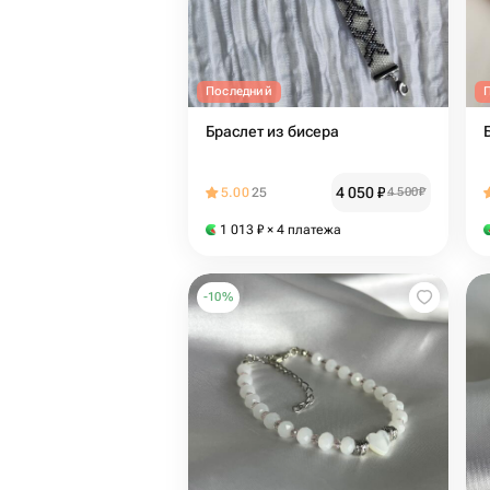
Последний
Браслет из бисера
4 050
₽
5.00
25
4 500
₽
1 013
₽
× 4 платежа
-
10
%