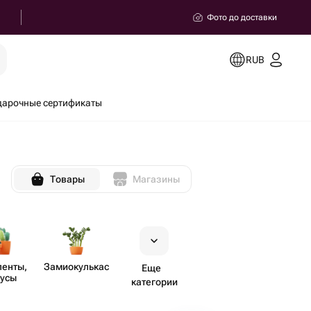
Фото до доставки
RUB
дарочные сертификаты
Товары
Магазины
ленты,
Замиок​улькас
Еще
тусы
категории