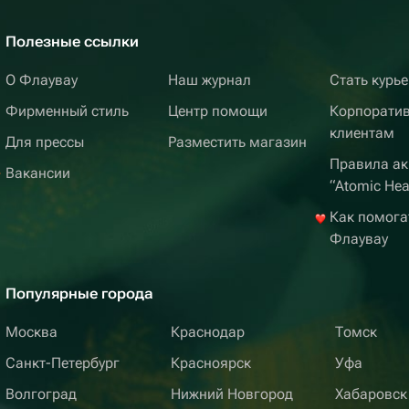
Полезные ссылки
О Флаувау
Наш журнал
Стать курь
Фирменный стиль
Центр помощи
Корпорати
клиентам
Для прессы
Разместить магазин
Правила ак
Вакансии
“Atomic Hea
Как помога
Флаувау
Популярные города
Москва
Краснодар
Томск
Санкт-Петербург
Красноярск
Уфа
Волгоград
Нижний Новгород
Хабаровск