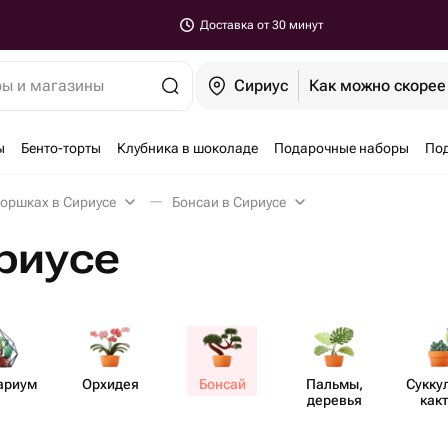
Доставка от 30 минут
ры и магазины
Сириус
Как можно скорее
ы
Бенто-торты
Клубника в шоколаде
Подарочные наборы
По
горшках в Сириусе
Бонсаи в Сириусе
риусе
ариум
Орхидея
Бонсай
Пальмы,
Сукку​
деревья
как