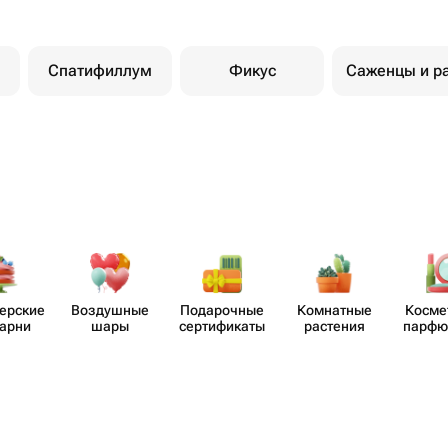
Спатифиллум
Фикус
Саженцы и р
​ерские
Воздушные
Пода​рочные
Комнатные
Косме
карни
шары
серти​фикаты
растения
парф​