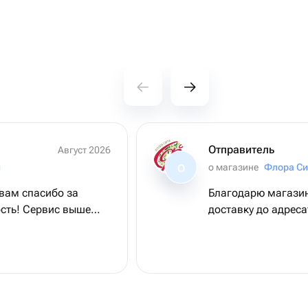
Отправитель
Август 2026
и
о магазине
Флора Си
О
вам спасибо за
Благодарю магазин
ость! Сервис выше
доставку до адреса
т очень красивый ♥️