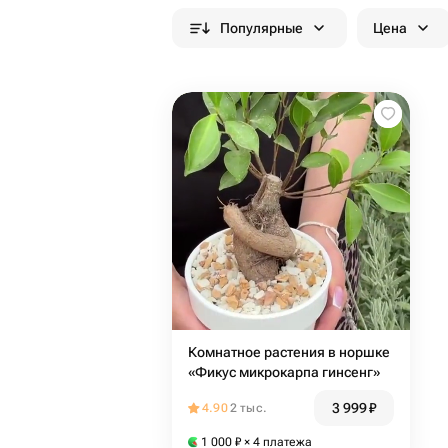
Популярные
Цена
Комнатное растения в норшке
«Фикус микрокарпа гинсенг»
3 999
₽
4.90
2 тыс.
1 000
₽
× 4 платежа