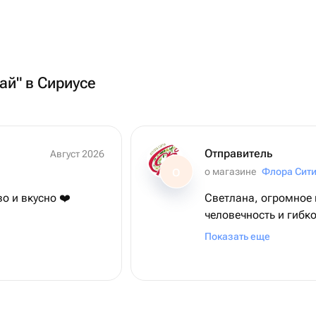
ай" в Сириусе
Отправитель
Август 2026
о магазине
Флора Сит
О
о и вкусно ❤️
Светлана, огромное 
человечность и гибк
всяких похвал и буке
Показать еще