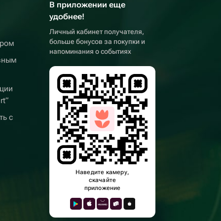
В приложении еще
удобнее!
Личный кабинет получателя,
больше бонусов за покупки и
ером
напоминания о событиях
вным
ции
rt”
ть с
Наведите камеру,
скачайте
приложение