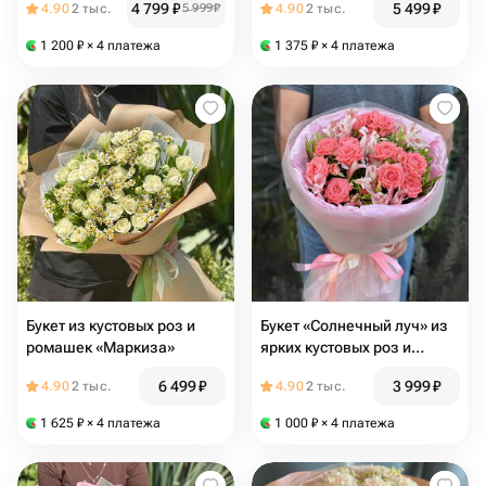
4 799
₽
5 499
₽
4.90
2 тыс.
5 999
₽
4.90
2 тыс.
дня!»
1 200
₽
× 4 платежа
1 375
₽
× 4 платежа
Букет из кустовых роз и
Букет «Солнечный луч» из
ромашек «Маркиза»
ярких кустовых роз и
альстромерии
6 499
₽
3 999
₽
4.90
2 тыс.
4.90
2 тыс.
1 625
₽
× 4 платежа
1 000
₽
× 4 платежа