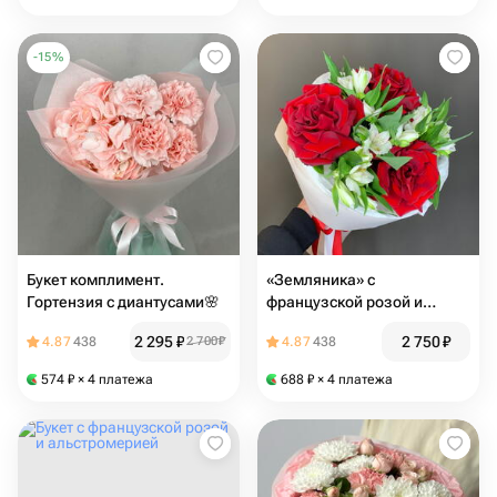
-
15
%
Букет комплимент.
«Земляника» с
Гортензия с диантусами🌸
французской розой и
альстромерией
2 295
₽
2 750
₽
4.87
438
2 700
₽
4.87
438
574
₽
× 4 платежа
688
₽
× 4 платежа