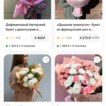
Дофаминовый Авторский
«Дыхание нежности»- букет
букет с диантусами и
из французских роз и
розами + сладкий подарок
хризантем
5 450
₽
4 275
₽
4.87
438
4.87
438
4 500
₽
🎁
1 363
₽
× 4 платежа
1 069
₽
× 4 платежа