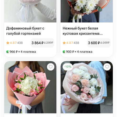
Дофаминовый букет с
Нежный букет белая
голубой гортензией
кустовая хризантема
нежно розовая гортензия
3 864
₽
3 600
₽
4.87
438
4 200
₽
4.87
438
4 000
₽
нежный букет
966
₽
× 4 платежа
900
₽
× 4 платежа
-
10
%