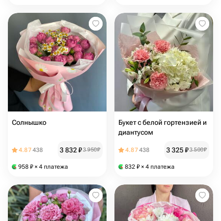
Солнышко
Букет с белой гортензией и
диантусом
3 832
₽
3 325
₽
4.87
438
3 950
₽
4.87
438
3 500
₽
958
₽
× 4 платежа
832
₽
× 4 платежа