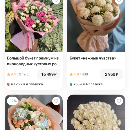
Большой букет премиум из
Букет «нежные чувства»
пионовидных кустовых роз
микс «Очарован тобой»
16 499
₽
2 950
₽
4.90
2 тыс.
4.87
438
4 125
₽
× 4 платежа
738
₽
× 4 платежа
-
10
%