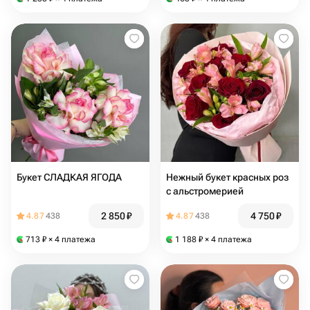
Букет СЛАДКАЯ ЯГОДА
Нежный букет красных роз
с альстромерией
2 850
₽
4 750
₽
4.87
438
4.87
438
713
₽
× 4 платежа
1 188
₽
× 4 платежа