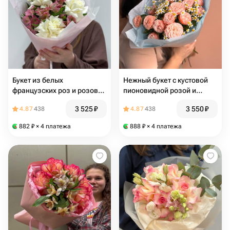
Букет из белых
Нежный букет с кустовой
французских роз и розовой
пионовидной розой и
альстромерии
ромашкой
3 525
₽
3 550
₽
4.87
438
4.87
438
882
₽
× 4 платежа
888
₽
× 4 платежа