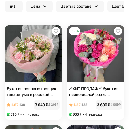
Цена
Цветы в составе
Цвет бук
-
10
%
Букет из розовых гвоздик
☄️ХИТ ПРОДАЖ☄️ букет из
танацетума и розовой
пионовидной розы,
альстромерии
французской розы,
3 040
₽
3 600
₽
4.87
438
3 200
₽
4.87
438
4 000
₽
хризантемы, диантуса,
эвкалипта
760
₽
× 4 платежа
900
₽
× 4 платежа