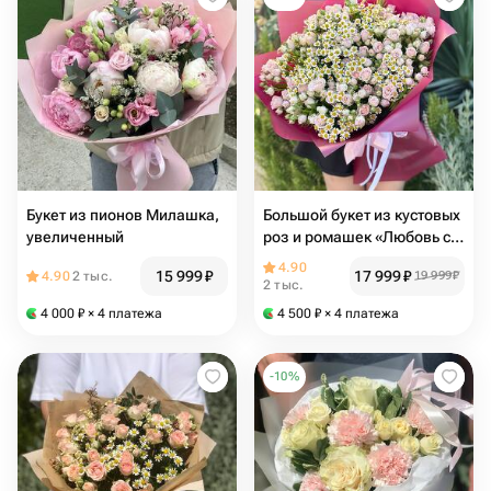
Букет из пионов Милашка,
Большой букет из кустовых
увеличенный
роз и ромашек «Любовь с
первого взгляда!»
4.90
15 999
₽
17 999
₽
4.90
2 тыс.
19 999
₽
2 тыс.
4 000
₽
× 4 платежа
4 500
₽
× 4 платежа
-
10
%