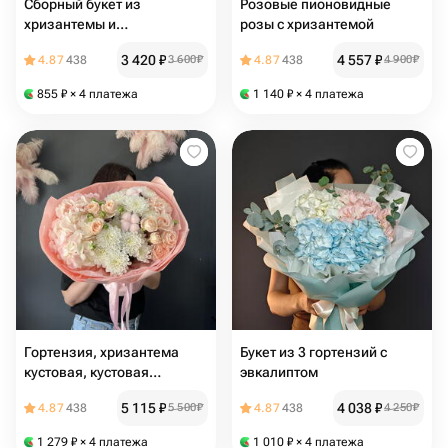
Сборный букет из
Розовые пионовидные
хризантемы и
розы с хризантемой
альстромерии 116
3 420
₽
4 557
₽
4.87
438
3 600
₽
4.87
438
4 900
₽
855
₽
× 4 платежа
1 140
₽
× 4 платежа
Гортензия, хризантема
Букет из 3 гортензий с
кустовая, кустовая
эвкалиптом
пионовидная роза, диантус
5 115
₽
4 038
₽
4.87
438
5 500
₽
4.87
438
4 250
₽
/ авторский букет 🌟
1 279
₽
× 4 платежа
1 010
₽
× 4 платежа