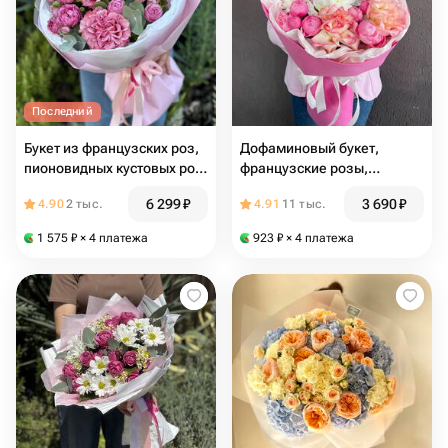
Последний
Букет из французских роз,
Дофаминовый букет,
пионовидных кустовых роз
французские розы,
и эвкалипта «Кантри Блюз»
кустовые пионовидные
6 299
₽
3 690
₽
4.90
2 тыс.
4.91
11 тыс.
розы и хризантема
1 575
₽
× 4 платежа
923
₽
× 4 платежа