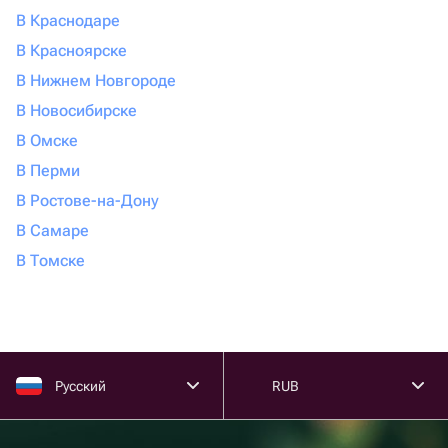
ягодами и украшениями создают уникальную
В Краснодаре
атмосферу праздника.
В Красноярске
Авторские букеты в Сириусе удобно выбрать в каталоге
В Нижнем Новгороде
Флаувау: изучите снимки реальных букетов и выберите
В Новосибирске
тот, что соответствует ситуации, адресату и бюджету.
В Омске
В Перми
В Ростове-на-Дону
В Самаре
В Томске
Русский
RUB