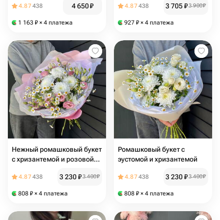
4 650
₽
3 705
₽
4.87
438
4.87
438
3 900
₽
1 163
₽
× 4 платежа
927
₽
× 4 платежа
Нежный ромашковый букет
Ромашковый букет с
с хризантемой и розовой
эустомой и хризантемой
эустомой
3 230
₽
3 230
₽
4.87
438
3 400
₽
4.87
438
3 400
₽
808
₽
× 4 платежа
808
₽
× 4 платежа