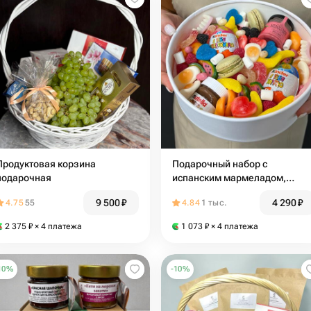
Продуктовая корзина
Подарочный набор с
подарочная
испанским мармеладом,
kinder, Nutella
9 500
₽
4 290
₽
4.75
55
4.84
1 тыс.
2 375
₽
× 4 платежа
1 073
₽
× 4 платежа
10
%
-
10
%