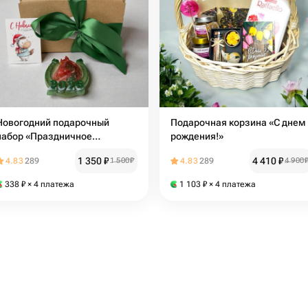
Новогодний подарочный
Подарочная корзина «С днем
набор «Праздничное
рождения!»
настроение 2026»
1 350
₽
4 410
₽
4.83
289
1 500
₽
4.83
289
4 900
338
₽
× 4 платежа
1 103
₽
× 4 платежа