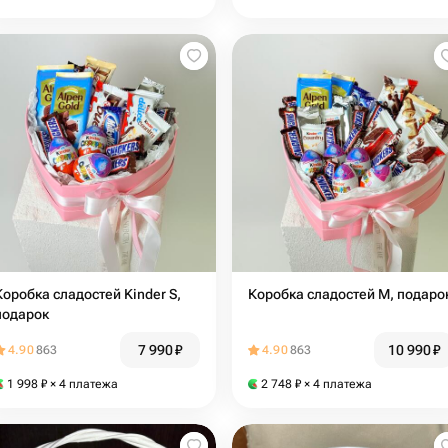
Коробка сладостей Kinder S,
Коробка сладостей М, подаро
подарок
7 990
₽
10 990
₽
4.90
863
4.90
863
1 998
₽
× 4 платежа
2 748
₽
× 4 платежа