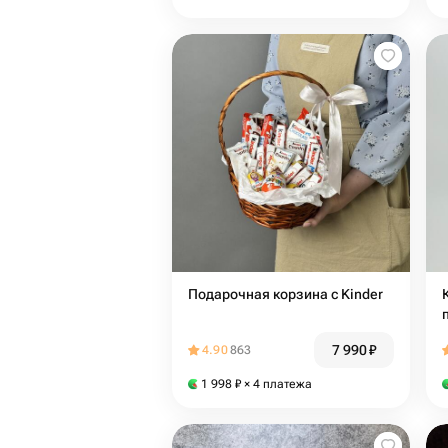
Подарочная корзина с Kinder
7 990
₽
4.90
863
1 998
₽
× 4 платежа