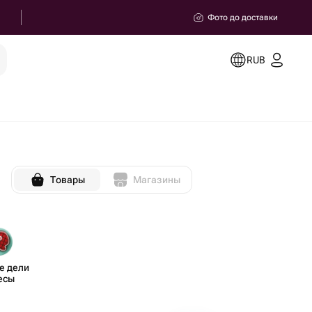
Фото до доставки
RUB
Товары
Магазины
 дели​
есы