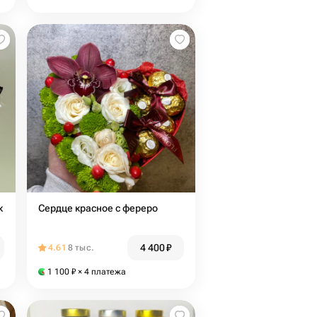
к
Сердце красное с фереро
4 400
₽
4.61
8 тыс.
1 100
₽
× 4 платежа