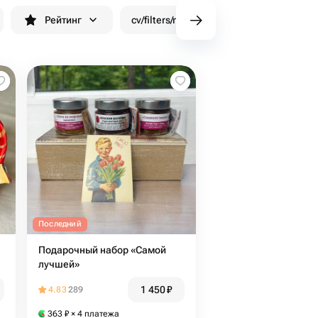
Рейтинг
cv/filters/name_fast_delivery
Скид
Последний
Подарочный набор «Самой
лучшей»
1 450
₽
4.83
289
363
₽
× 4 платежа