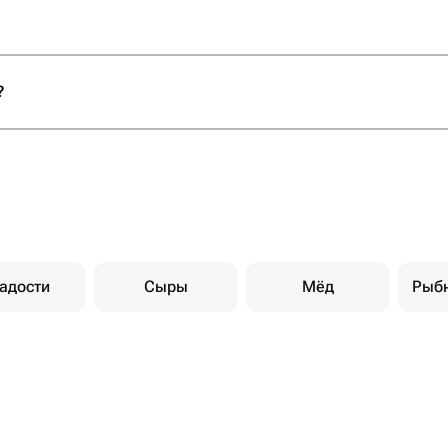
?
адости
Сыры
Мёд
Рыб