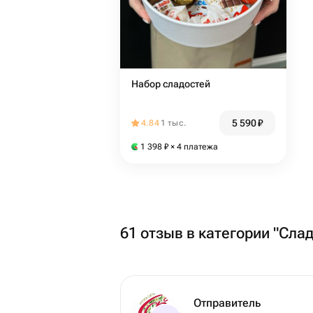
Набор сладостей
5 590
₽
4.84
1 тыс.
1 398
₽
× 4 платежа
61 отзыв в категории "Слад
Отправитель