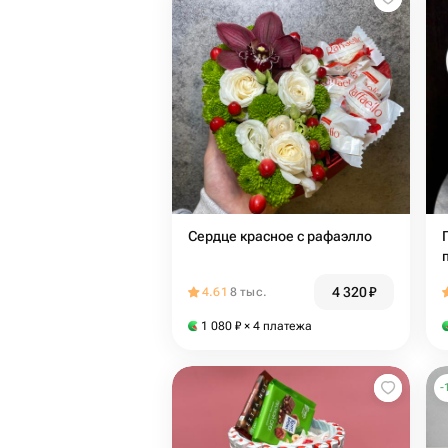
Сердце красное с рафаэлло
4 320
₽
4.61
8 тыс.
1 080
₽
× 4 платежа
-