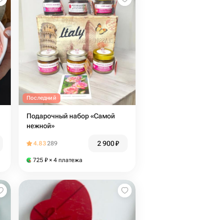
Последний
Подарочный набор «Самой
нежной»
2 900
₽
4.83
289
725
₽
× 4 платежа