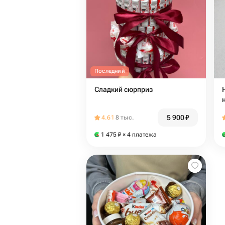
Последний
Сладкий сюрприз
5 900
₽
4.61
8 тыс.
1 475
₽
× 4 платежа