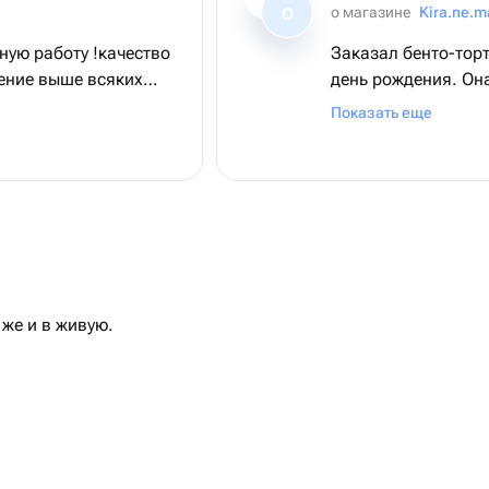
о магазине
Kira.ne.m
О
ную работу !качество
Заказал бенто-торт
день рождения. Она
красивый и очень 
Показать еще
же и в живую.