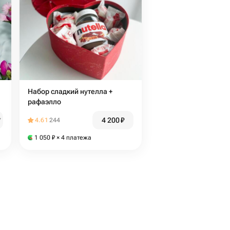
Набор сладкий нутелла +
рафаэлло
4 200
₽
₽
4.61
244
1 050
₽
× 4 платежа