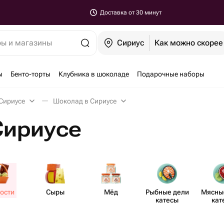
Доставка от 30 минут
ры и магазины
Сириус
Как можно скорее
ы
Бенто-торты
Клубника в шоколаде
Подарочные наборы
Сириусе
Шоколад в Сириусе
Сириусе
ости
Сыры
Мёд
Рыбные дели​
Мясные
катесы
кат