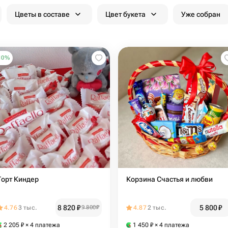
Цветы в составе
Цвет букета
Уже собран
10
%
Торт Киндер
Корзина Счастья и любви
8 820
₽
5 800
₽
4.76
3 тыс.
9 800
₽
4.87
2 тыс.
2 205
₽
× 4 платежа
1 450
₽
× 4 платежа