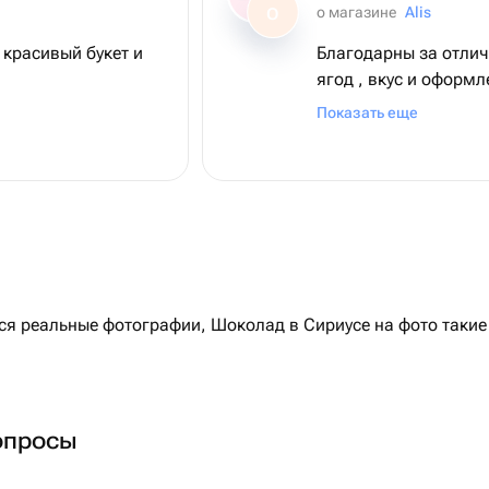
о магазине
Alis
О
 красивый букет и
Благодарны за отлич
ягод , вкус и оформление выше всяких
похвал!
Показать еще
 реальные фотографии, Шоколад в Сириусе на фото такие 
опросы