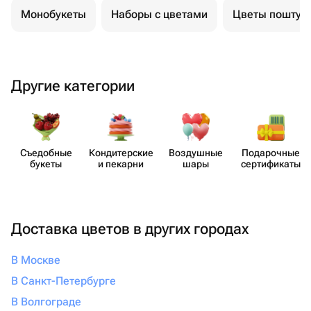
Монобукеты
Наборы с цветами
Цветы поштуч
Другие категории
Съедобные
Кондит​ерские
Воздушные
Пода​рочные
букеты
и пекарни
шары
серти​фикаты
Доставка цветов в других городах
В Москве
В Санкт-Петербурге
В Волгограде