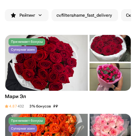
Рейтинг
cv/filters/name_fast_delivery
Скид
Принимает бонусы
Супермагазин
Мари Эл
₽
₽
4.87
432
3% бонусов
Принимает бонусы
Супермагазин