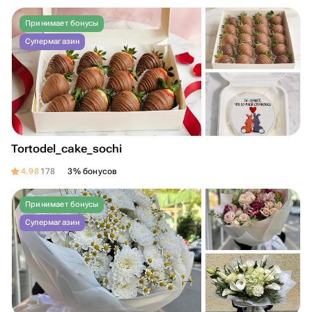
Принимает бонусы
Супермагазин
Tortodel_cake_sochi
4.98
178
3% бонусов
Принимает бонусы
Супермагазин