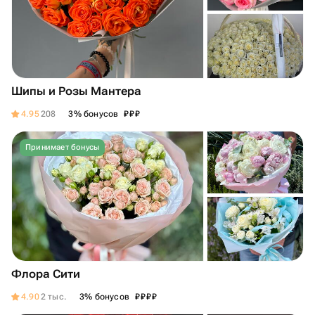
Шипы и Розы Мантера
₽
₽
₽
4.95
208
3% бонусов
Принимает бонусы
Флора Сити
₽
₽
₽
₽
4.90
2 тыс.
3% бонусов