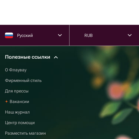
Русский
RUB
Полезные ссылки
О Флаувау
Фирменный стиль
Для прессы
Вакансии
Наш журнал
Центр помощи
Разместить магазин