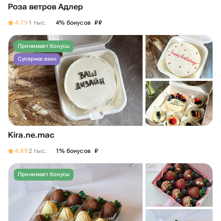
Роза ветров Адлер
₽
₽
4.79
1 тыс.
4% бонусов
Принимает бонусы
Супермагазин
Kira.ne.mac
₽
4.89
2 тыс.
1% бонусов
Принимает бонусы