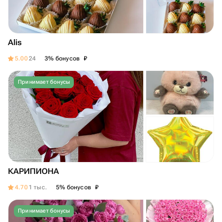
Alis
₽
5.00
24
3% бонусов
Принимает бонусы
КАРИПИОНА
₽
4.70
1 тыс.
5% бонусов
Принимает бонусы