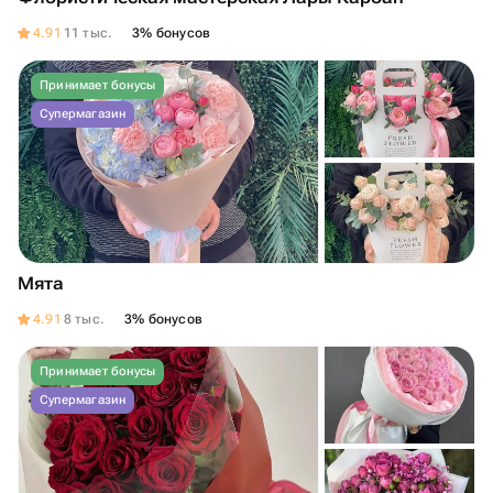
4.91
11 тыс.
3% бонусов
Принимает бонусы
Супермагазин
Мята
4.91
8 тыс.
3% бонусов
Принимает бонусы
Супермагазин