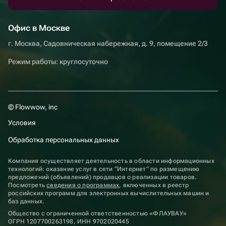
Офис в Москве
г. Москва, Садовническая набережная, д. 9, помещение 2/3
Режим работы: круглосуточно
© Flowwow, inc
Условия
Обработка персональных данных
Компания осуществляет деятельность в области информационных
технологий: оказание услуг в сети “Интернет” по размещению
предложений (объявлений) продавцов о реализации товаров.
Посмотреть
сведения о программах
, включенных в реестр
российских программ для электронных вычислительных машин и
баз данных.
Общество с ограниченной ответственностью «ФЛАУВАУ»
ОГРН 1207700263198, ИНН 9702020445