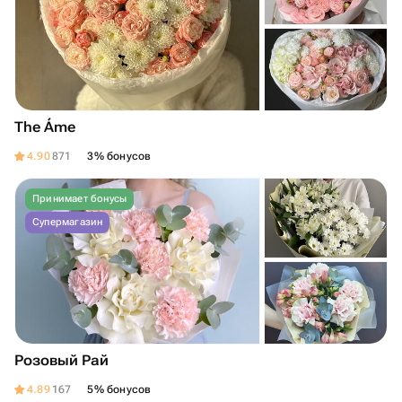
The Áme
4.90
871
3% бонусов
Принимает бонусы
Супермагазин
Розовый Рай
4.89
167
5% бонусов