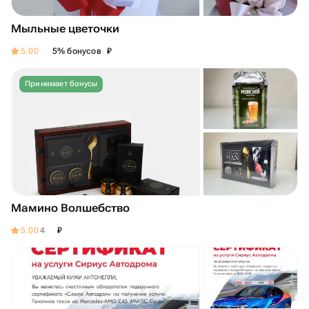
Мыльные цветочки
₽
5.00
5% бонусов
Принимает бонусы
Мамино Волшебство
₽
5.00
4