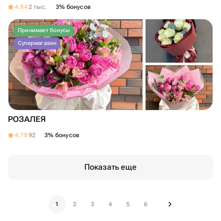
4.84
2 тыс.
3% бонусов
Принимает бонусы
Супермагазин
РОЗАЛЕЯ
4.78
92
3% бонусов
Показать еще
1
2
3
4
5
6