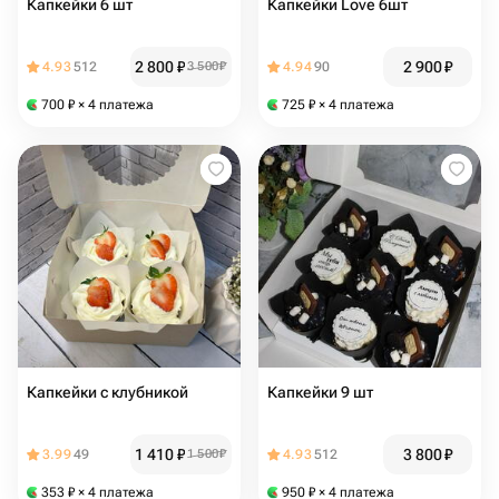
Капкейки 6 шт
Капкейки Love 6шт
2 800
₽
2 900
₽
4.93
512
3 500
₽
4.94
90
700
₽
× 4 платежа
725
₽
× 4 платежа
Капкейки с клубникой
Капкейки 9 шт
1 410
₽
3 800
₽
3.99
49
1 500
₽
4.93
512
353
₽
× 4 платежа
950
₽
× 4 платежа