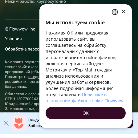
Режим работы: круглосуточно
×
Мы используем сookie
RUSSIAN
© Flowwow, inc
Нажимая ОК или продолжая
ENGLISH
Условия
использовать сайт, вы
UKRAINIAN
соглашаетесь на обработку
Обработка персональных данных
персональных данных с
PORTUGUESE
использованием cookie-файлов,
Компания осуществляет деятельность в области информационных
включая сервисы «Яндекс
SPANISH
технологий: оказание услуг в сети “Интернет” по размещению
Метрика» и «Top Mail.ru», для
предложений (объявлений) продавцов о реализации товаров.
анализа использования и
HUNGARIAN
Посмотреть
сведения о программах
, включенных в реестр
улучшения работы сервисов.
российских программ для электронных вычислительных машин и
ITALIAN
баз данных.
Более подробная информация
представлена в
Политике в
Общество с ограниченной ответственностью «ФЛАУВАУ»
FRENCH
ОГРН 1207700263198, ИНН 9702020445
отношении файлов cookie Flowwow
Юридический адрес: г. Москва, вн.тер. г. Муниципальный округ
TURKISH
Замоскворечье, наб. Садовническая, д. 9, помещ. 2/3.
OK
hello@flowwow.com
8 800 555-16-15
GERMAN
Скидка до 10% на первый заказ!
Применяются
рекомендательные технологии
Открыть
Забирайте промокод в приложении!
POLISH