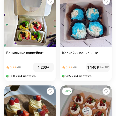
Ванильные капкейки*
Капкейки ванильные
1 200
₽
1 140
₽
3.99
49
3.99
49
1 200
₽
300
₽
× 4 платежа
285
₽
× 4 платежа
-
20
%