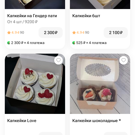
Капкейки на Гендер пати
Капкейки 6шт
От 4 шт / 9200 ₽
2 300
₽
2 100
₽
4.94
90
4.94
90
2 300
₽
× 4 платежа
525
₽
× 4 платежа
Капкейки Love
Капкейки шоколадные *