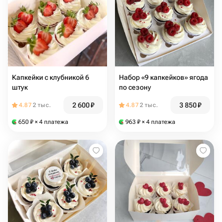
Капкейки с клубникой 6
Набор «9 капкейков» ягода
штук
по сезону
2 600
₽
3 850
₽
4.87
2 тыс.
4.87
2 тыс.
650
₽
× 4 платежа
963
₽
× 4 платежа