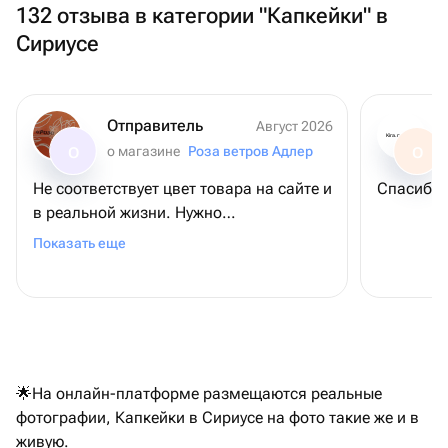
132 отзыва в категории "Капкейки" в
Сириусе
Отправитель
Август 2026
Kira.ne.mac
о магазине
Роза ветров Адлер
О
О
Не соответствует цвет товара на сайте и
Спасибо ,
в реальной жизни. Нужно
предупреждать и указывать, что цвет
Показать еще
может отличаться от заявленного
🌟На онлайн-платформе размещаются реальные
фотографии, Капкейки в Сириусе на фото такие же и в
живую.