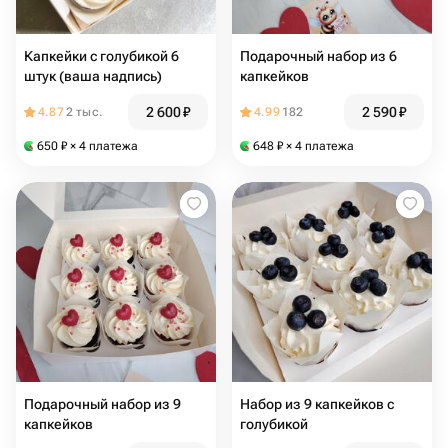
Капкейки с голубикой 6
Подарочный набор из 6
штук (ваша надпись)
капкейков
2 600
₽
2 590
₽
4.87
2 тыс.
4.99
182
650
₽
× 4 платежа
648
₽
× 4 платежа
Подарочный набор из 9
Набор из 9 капкейков с
капкейков
голубикой