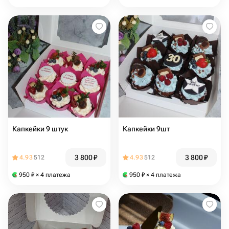
Капкейки 9 штук
Капкейки 9шт
3 800
₽
3 800
₽
4.93
512
4.93
512
950
₽
× 4 платежа
950
₽
× 4 платежа