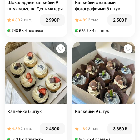
Шоколадные капкейки 9
Капкейки с вашими
штук маме на День матери
фотографиями 6 штук
2 990
₽
2 500
₽
4.89
2 тыс.
4.89
2 тыс.
748
₽
× 4 платежа
625
₽
× 4 платежа
Капкейки 6 штук
Капкейки 9 штук
2 450
₽
3 850
₽
4.89
2 тыс.
4.89
2 тыс.
613
₽
× 4 платежа
963
₽
× 4 платежа