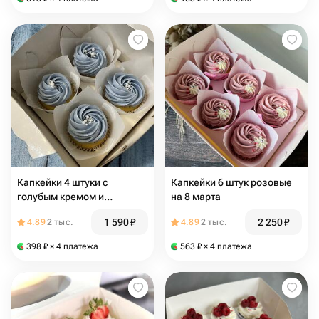
Капкейки 4 штуки с
Капкейки 6 штук розовые
голубым кремом и
на 8 марта
бусинами на 8 марта
1 590
₽
2 250
₽
4.89
2 тыс.
4.89
2 тыс.
398
₽
× 4 платежа
563
₽
× 4 платежа