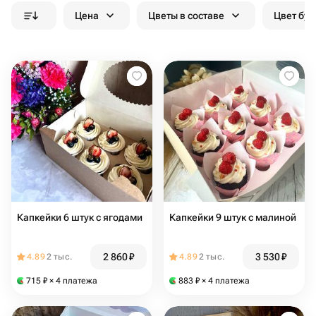
Цена
Цветы в составе
Цвет бук
Капкейки 6 штук с ягодами
Капкейки 9 штук с малиной
2 860
₽
3 530
₽
4.89
2 тыс.
4.89
2 тыс.
715
₽
× 4 платежа
883
₽
× 4 платежа