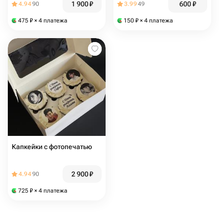
1 900
₽
600
₽
4.94
90
3.99
49
475
₽
× 4 платежа
150
₽
× 4 платежа
Капкейки с фотопечатью
2 900
₽
4.94
90
725
₽
× 4 платежа