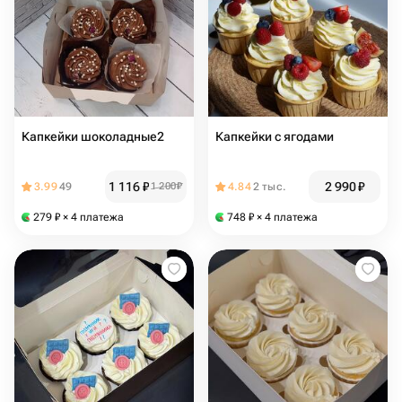
Капкейки шоколадные2
Капкейки с ягодами
1 116
₽
2 990
₽
3.99
49
1 200
₽
4.84
2 тыс.
279
₽
× 4 платежа
748
₽
× 4 платежа