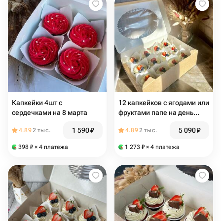
Капкейки 4шт с
12 капкейков с ягодами или
сердечками на 8 марта
фруктами папе на день
отца
1 590
₽
5 090
₽
4.89
2 тыс.
4.89
2 тыс.
398
₽
× 4 платежа
1 273
₽
× 4 платежа