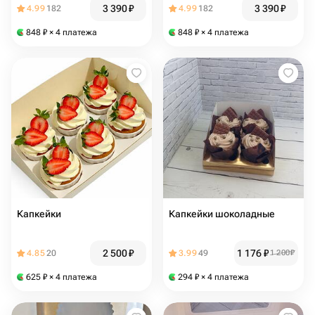
3 390
₽
3 390
₽
4.99
182
4.99
182
848
₽
× 4 платежа
848
₽
× 4 платежа
Капкейки
Капкейки шоколадные
2 500
₽
1 176
₽
4.85
20
3.99
49
1 200
₽
625
₽
× 4 платежа
294
₽
× 4 платежа