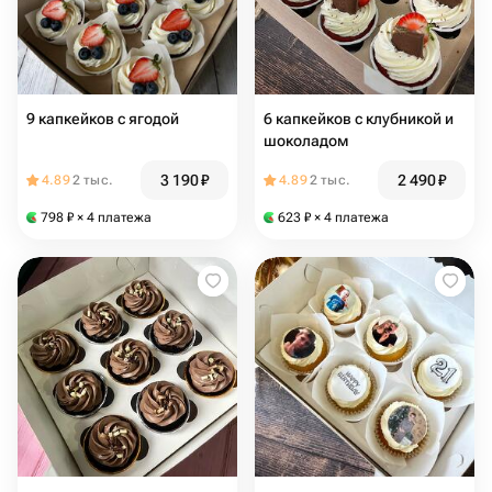
9 капкейков с ягодой
6 капкейков с клубникой и
шоколадом
3 190
₽
2 490
₽
4.89
2 тыс.
4.89
2 тыс.
798
₽
× 4 платежа
623
₽
× 4 платежа