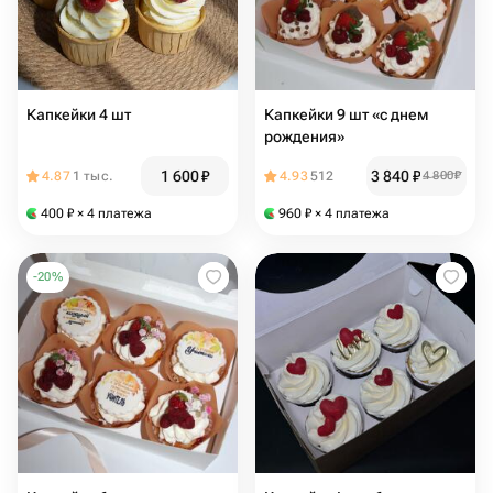
Капкейки 4 шт
Капкейки 9 шт «с днем
рождения»
1 600
₽
3 840
₽
4.87
1 тыс.
4.93
512
4 800
₽
400
₽
× 4 платежа
960
₽
× 4 платежа
-
20
%