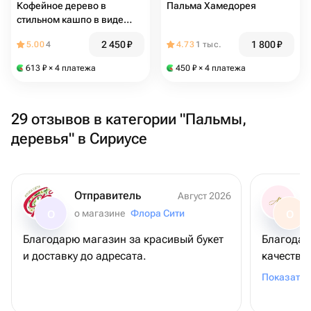
Кофейное дерево в
Пальма Хамедорея
стильном кашпо в виде
чашки терракот
2 450
₽
1 800
₽
5.00
4
4.73
1 тыс.
613
₽
× 4 платежа
450
₽
× 4 платежа
29 отзывов в категории "Пальмы,
деревья" в Сириусе
Отправитель
Август 2026
о магазине
Флора Сити
О
О
Благодарю магазин за красивый букет
Благодар
и доставку до адресата.
качество ягод ,
выше вся
Показать 