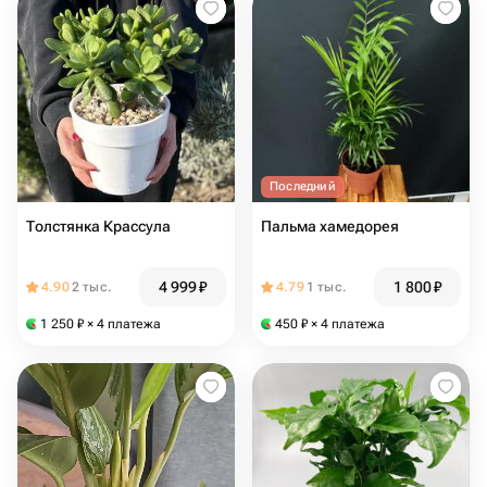
Последний
Толстянка Крассула
Пальма хамедорея
4 999
₽
1 800
₽
4.90
2 тыс.
4.79
1 тыс.
1 250
₽
× 4 платежа
450
₽
× 4 платежа