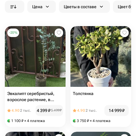
Цена
Цветы в составе
Цвет бук
-
20
%
Эвкалипт серебристый,
Толстянка
взрослое растение, в
горшке
4 399
₽
14 999
₽
4.90
2 тыс.
5 499
₽
4.90
2 тыс.
1 100
₽
× 4 платежа
3 750
₽
× 4 платежа