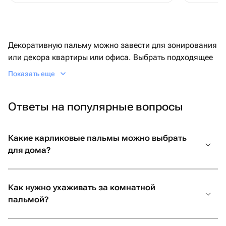
Декоративную пальму можно завести для зонирования
или декора квартиры или офиса. Выбрать подходящее
растение удобно на сайте Флаувау. Если нужна пальма,
Показать еще
купить ее можно с быстрой доставкой в день заказа.
Ответы на популярные вопросы
Основные причины купить пальму в
горшке
Какие карликовые пальмы можно выбрать
Это эффектное декоративное растение пользуется
для дома?
огромным успехом у дизайнеров. Комфортное
зонирование пространства, игра света и тени, яркая
нота экзотики — все это лишь одна домашняя пальма.
Как нужно ухаживать за комнатной
Купить такое растение несложно, на уход не нужно
пальмой?
тратить много ресурсов.
Вот наиболее частые причины, которые побуждают