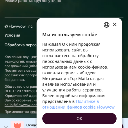
Режим работы: круглосуточно
×
© Flowwow, inc
Мы используем сookie
Условия
RUSSIAN
Нажимая ОК или продолжая
Обработка персональных данных
ENGLISH
использовать сайт, вы
UKRAINIAN
соглашаетесь на обработку
Компания осуществляет деятельность в области информационных
персональных данных с
технологий: оказание услуг в сети “Интернет” по размещению
PORTUGUESE
предложений (объявлений) продавцов о реализации товаров.
использованием cookie-файлов,
Посмотреть
сведения о программах
, включенных в реестр
включая сервисы «Яндекс
SPANISH
российских программ для электронных вычислительных машин и
Метрика» и «Top Mail.ru», для
баз данных.
анализа использования и
HUNGARIAN
Общество с ограниченной ответственностью «ФЛАУВАУ»
улучшения работы сервисов.
ОГРН 1207700263198, ИНН 9702020445
ITALIAN
Более подробная информация
Юридический адрес: г. Москва, вн.тер. г. Муниципальный округ
Замоскворечье, наб. Садовническая, д. 9, помещ. 2/3.
представлена в
Политике в
FRENCH
hello@flowwow.com
8 800 555-16-15
отношении файлов cookie Flowwow
Применяются
рекомендательные технологии
TURKISH
OK
GERMAN
Скидка до 10% на первый заказ!