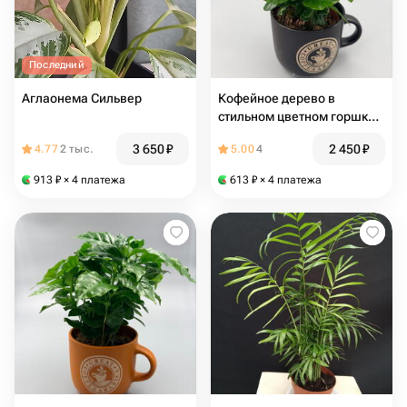
Последний
Аглаонема Сильвер
Кофейное дерево в
стильном цветном горшке
(графит)
3 650
₽
2 450
₽
4.77
2 тыс.
5.00
4
913
₽
× 4 платежа
613
₽
× 4 платежа