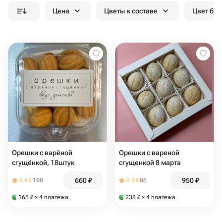
Цена
Цветы в составе
Цвет бук
Орешки с варёной
Орешки с вареной
сгущёнкой, 18штук
сгущенкой 8 марта
660
₽
950
₽
4.92
198
4.39
86
165
₽
× 4 платежа
238
₽
× 4 платежа