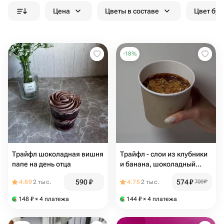
Цена
Цветы в составе
Цвет бук
-
18
%
Трайфл шоколадная вишня
Трайфл - слои из клубники
папе на день отца
и банана, шоколадный
бисквит, коем из
590
₽
574
₽
4.89
2 тыс.
4.75
2 тыс.
700
₽
маскарпоне, глазурь из
молочного бельгийского
148
₽
× 4 платежа
144
₽
× 4 платежа
шоколада