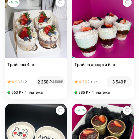
-
10
%
Трайфлы 4 шт
Трайфл ассорти 6 шт
2 250
₽
3 540
₽
4.93
512
2 500
₽
4.75
2 тыс.
563
₽
× 4 платежа
885
₽
× 4 платежа
-
20
%