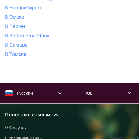
В Новосибирске
В Омске
В Перми
В Ростове-на-Дону
В Самаре
В Томске
Русский
RUB
Полезные ссылки
О Флаувау
Фирменный стиль