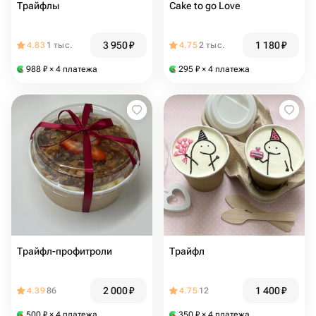
Трайфлы
Cake to go Love
3 950
₽
1 180
₽
4.83
1 тыс.
4.75
2 тыс.
988
₽
× 4 платежа
295
₽
× 4 платежа
Трайфл-профитроли
Трайфл
2 000
₽
1 400
₽
4.39
86
4.75
12
500
₽
× 4 платежа
350
₽
× 4 платежа