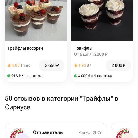
Трайфлы ассорти
Трайфлы
От 6 шт / 12000 ₽
3 650
₽
2 000
₽
4.83
1 тыс.
4.93
87
913
₽
× 4 платежа
3 000
₽
× 4 платежа
50 отзывов в категории "Трайфлы" в
Сириусе
Отправитель
Август 2026