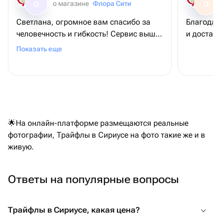
о магазине
Флора Сити
О
О
Светлана, огромное вам спасибо за
Благодар
человечность и гибкость! Сервис выше
и доставк
всяких похвал и букет очень красивый ♥️
Показать еще
🌟На онлайн-платформе размещаются реальные
фотографии, Трайфлы в Сириусе на фото такие же и в
живую.
Ответы на популярные вопросы
Трайфлы в Сириусе, какая цена?