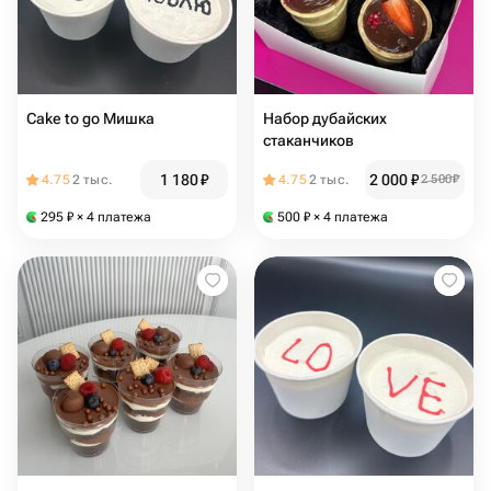
Cake to go Мишка
Набор дубайских
стаканчиков
1 180
₽
2 000
₽
4.75
2 тыс.
4.75
2 тыс.
2 500
₽
295
₽
× 4 платежа
500
₽
× 4 платежа