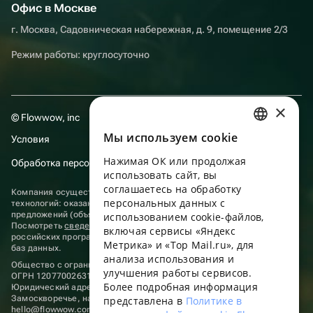
Офис в Москве
г. Москва, Садовническая набережная, д. 9, помещение 2/3
Режим работы: круглосуточно
×
© Flowwow, inc
Мы используем сookie
Условия
RUSSIAN
Нажимая ОК или продолжая
Обработка персональных данных
ENGLISH
использовать сайт, вы
UKRAINIAN
соглашаетесь на обработку
Компания осуществляет деятельность в области информационных
персональных данных с
технологий: оказание услуг в сети “Интернет” по размещению
PORTUGUESE
предложений (объявлений) продавцов о реализации товаров.
использованием cookie-файлов,
Посмотреть
сведения о программах
, включенных в реестр
включая сервисы «Яндекс
SPANISH
российских программ для электронных вычислительных машин и
Метрика» и «Top Mail.ru», для
баз данных.
анализа использования и
HUNGARIAN
Общество с ограниченной ответственностью «ФЛАУВАУ»
улучшения работы сервисов.
ОГРН 1207700263198, ИНН 9702020445
ITALIAN
Более подробная информация
Юридический адрес: г. Москва, вн.тер. г. Муниципальный округ
Замоскворечье, наб. Садовническая, д. 9, помещ. 2/3.
представлена в
Политике в
FRENCH
hello@flowwow.com
8 800 555-16-15