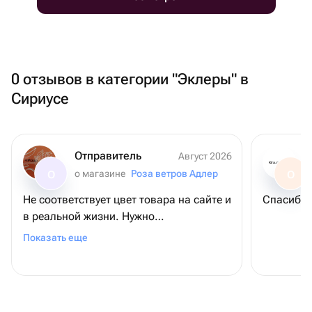
0 отзывов в категории "Эклеры" в
Сириусе
Отправитель
Август 2026
Kira.ne.mac
о магазине
Роза ветров Адлер
О
О
Не соответствует цвет товара на сайте и
Спасибо ,
в реальной жизни. Нужно
предупреждать и указывать, что цвет
Показать еще
может отличаться от заявленного