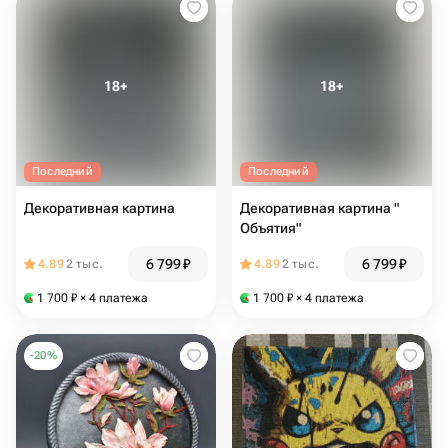
Последний
Последний
Декоративная картина
Декоративная картина "
Объятия"
6 799
₽
6 799
₽
4.89
2 тыс.
4.89
2 тыс.
1 700
₽
× 4 платежа
1 700
₽
× 4 платежа
-
20
%