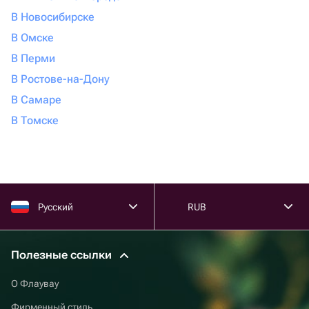
В Новосибирске
В Омске
В Перми
В Ростове-на-Дону
В Самаре
В Томске
Русский
RUB
Полезные ссылки
О Флаувау
Фирменный стиль