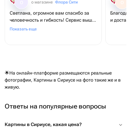
о магазине
Флора Сити
О
О
Светлана, огромное вам спасибо за
Благодар
человечность и гибкость! Сервис выше
и доставк
всяких похвал и букет очень красивый ♥️
Показать еще
🌟На онлайн-платформе размещаются реальные
фотографии, Картины в Сириусе на фото такие же и в
живую.
Ответы на популярные вопросы
Картины в Сириусе, какая цена?