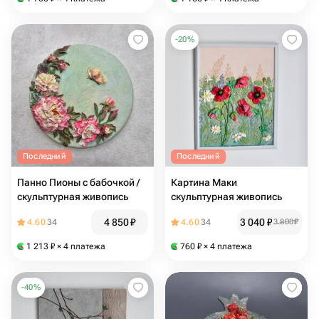
-
20
%
Последний
Последний
Панно Пионы с бабочкой /
Картина Маки
скульптурная живопись
скульптурная живопись
4 850
₽
3 040
₽
4.60
34
4.60
34
3 800
₽
1 213
₽
× 4 платежа
760
₽
× 4 платежа
-
40
%