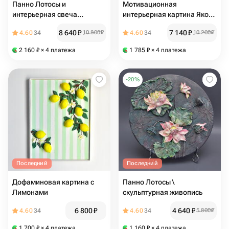
Панно Лотосы и
Мотивационная
интерьерная свеча
интерьерная картина Якорь
скульптурная живопись
Силы
8 640
₽
7 140
₽
4.60
34
10 800
₽
4.60
34
10 200
₽
2 160
₽
× 4 платежа
1 785
₽
× 4 платежа
-
20
%
Последний
Последний
Дофаминовая картина с
Панно Лотосы \
Лимонами
скульптурная живопись
6 800
₽
4 640
₽
4.60
34
4.60
34
5 800
₽
1 700
₽
× 4 платежа
1 160
₽
× 4 платежа