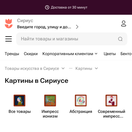
Доставка от 30 минут
Сириус
Введите город, улицу и дом доставки
Найти товары и магазины
Тренды
Скидки
Корпоративным клиентам
Цветы
Бенто
Товары искусства в Сириусе
Картины
Картины в Сириусе
Все товары
Импресс​
Абст​ракция
Совре​менный
ионизм
импресс​
ионизм