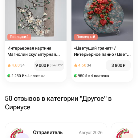
Последний
Последний
Интерьерная картина
«Цветущий гранат» /
Магнолии скульптурная
Интерьерное панно / Цветы
живопись
граната/скульптурная
9 000
₽
3 800
₽
4.60
34
15 000
₽
4.60
34
живопись
2 250
₽
× 4 платежа
950
₽
× 4 платежа
50 отзывов в категории "Другое" в
Сириусе
Отправитель
Август 2026