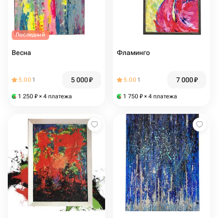
Последний
Весна
Фламинго
5 000
₽
7 000
₽
5.00
1
5.00
1
1 250
₽
× 4 платежа
1 750
₽
× 4 платежа