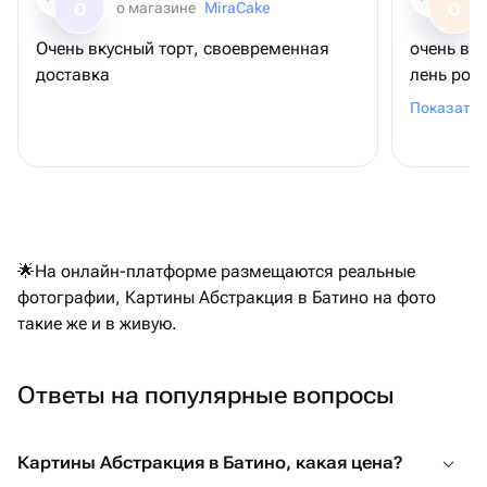
о магазине
MiraCake
О
О
Очень вкусный торт, своевременная
очень вк
доставка
лень рож
шоколадн
Показать 
связано (
удивлени
коржи ма
можно был
другого 
заказать
🌟На онлайн-платформе размещаются реальные
общении 
фотографии, Картины Абстракция в Батино на фото
на уступк
такие же и в живую.
привезла
магазино
за такое
Ответы на популярные вопросы
возможно
Картины Абстракция в Батино, какая цена?