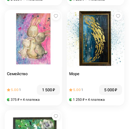
Семейство
Море
1 500
₽
5 000
₽
5.00
1
5.00
1
375
₽
× 4 платежа
1 250
₽
× 4 платежа