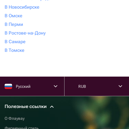
В Новосибирске
В Омске
В Перми
В Ростове-на-Дону
В Самаре
В Томске
Русский
RUB
Полезные ссылки
О Флаувау
Фирменный стиль