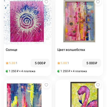
Солнце
Цвет волшебства
5 000
₽
5 000
₽
5.00
1
5.00
1
1 250
₽
× 4 платежа
1 250
₽
× 4 платежа