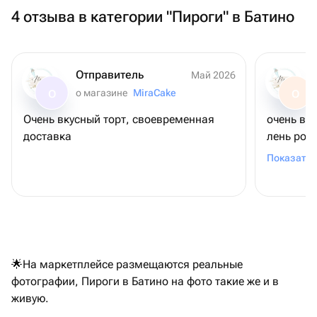
4 отзыва в категории "Пироги" в Батино
Отправитель
Май 2026
о магазине
MiraCake
О
О
Очень вкусный торт, своевременная
очень вк
доставка
лень рож
шоколадн
Показать 
связано (
удивлени
коржи ма
можно был
другого 
заказать
🌟На маркетплейсе размещаются реальные
общении 
фотографии, Пироги в Батино на фото такие же и в
на уступк
живую.
привезла