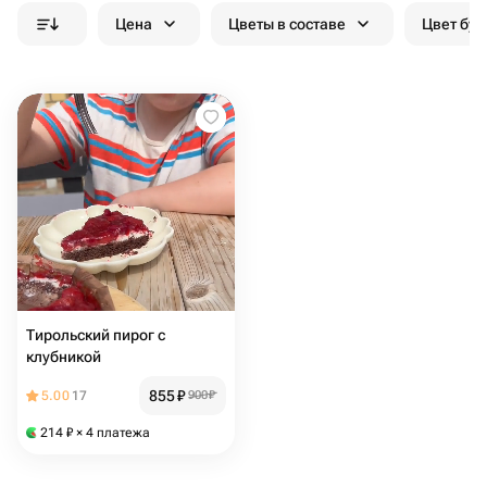
Цена
Цветы в составе
Цвет бук
Тирольский пирог с
клубникой
855
₽
5.00
17
900
₽
214
₽
× 4 платежа