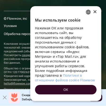
×
© Flowwow, inc
Мы используем сookie
RUSSIAN
Условия
Нажимая ОК или продолжая
ENGLISH
использовать сайт, вы
Обработка персональных данных
UKRAINIAN
соглашаетесь на обработку
персональных данных с
Компания осуществляет деятельность в области информационных
PORTUGUESE
использованием cookie-файлов,
технологий: оказание услуг в сети “Интернет” по размещению
включая сервисы «Яндекс
предложений (объявлений) продавцов о реализации товаров.
SPANISH
Посмотреть
сведения о программах
, включенных в реестр
Метрика» и «Top Mail.ru», для
российских программ для электронных вычислительных машин и
анализа использования и
HUNGARIAN
баз данных.
улучшения работы сервисов.
Общество с ограниченной ответственностью «ФЛАУВАУ»
ITALIAN
Более подробная информация
ОГРН 1207700263198, ИНН 9702020445
представлена в
Политике в
Юридический адрес: г. Москва, вн.тер. г. Муниципальный округ
FRENCH
отношении файлов cookie Flowwow
Замоскворечье, наб. Садовническая, д. 9, помещ. 2/3.
hello@flowwow.com
8 800 555-16-15
TURKISH
OK
Применяются
рекомендательные технологии
GERMAN
Скидка до 10% на первый заказ!
Открыть
Забирайте промокод в приложении!
POLISH