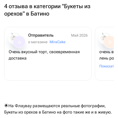
4 отзыва в категории "Букеты из
орехов" в Батино
Отправитель
Май 2026
о магазине
MiraCake
О
О
Очень вкусный торт, своевременная
очень вк
доставка
лень рож
шоколадн
Показать 
связано (
удивлени
коржи ма
можно был
другого 
заказать
🌟На Флаувау размещаются реальные фотографии,
общении 
Букеты из орехов в Батино на фото такие же и в живую.
на уступк