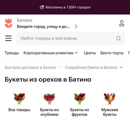
Магазины в 1300+ городах
Батино
Введите город, улицу и дом доставки
Найти товары и магазины
Тренды
Корпоративным клиентам
Цветы
Бенто-торты
Быстрая доставка в Батино
Съедобные букеты в Батино
Букеты из орехов в Батино
Все товары
Букеты из
Букеты из
Мужские
клубники
фруктов
букеты