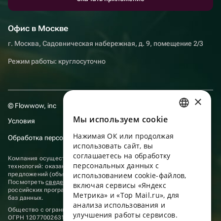
Офис в Москве
г. Москва, Садовническая набережная, д. 9, помещение 2/3
Режим работы: круглосуточно
×
© Flowwow, inc
Мы используем сookie
Условия
RUSSIAN
Нажимая ОК или продолжая
Обработка персональных данных
ENGLISH
использовать сайт, вы
UKRAINIAN
соглашаетесь на обработку
Компания осуществляет деятельность в области информационных
персональных данных с
технологий: оказание услуг в сети “Интернет” по размещению
PORTUGUESE
предложений (объявлений) продавцов о реализации товаров.
использованием cookie-файлов,
Посмотреть
сведения о программах
, включенных в реестр
включая сервисы «Яндекс
SPANISH
российских программ для электронных вычислительных машин и
Метрика» и «Top Mail.ru», для
баз данных.
анализа использования и
HUNGARIAN
Общество с ограниченной ответственностью «ФЛАУВАУ»
улучшения работы сервисов.
ОГРН 1207700263198, ИНН 9702020445