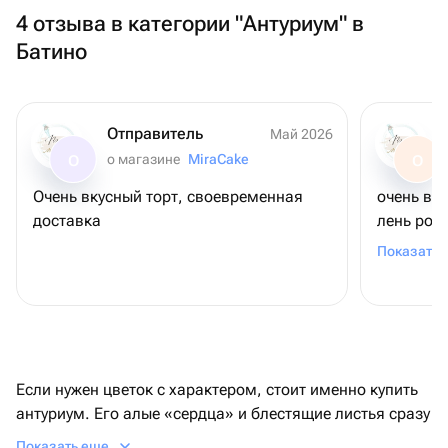
4 отзыва в категории "Антуриум" в
Батино
Отправитель
Май 2026
о магазине
MiraCake
О
О
Очень вкусный торт, своевременная
очень вк
доставка
лень рож
шоколадн
Показать 
связано (
удивлени
коржи ма
можно был
другого 
заказать
Если нужен цветок с характером, стоит именно купить
общении 
антуриум. Его алые «сердца» и блестящие листья сразу
на уступк
заметны на фоне других растений. Это не просто
Показать еще